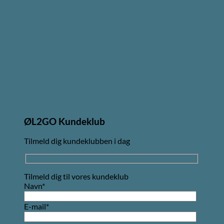
ØL2GO Kundeklub
Tilmeld dig kundeklubben i dag
Tilmeld dig til vores kundeklub
Navn*
E-mail*