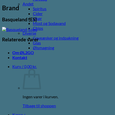
Andet
Brand
Spiritus
Cider
Likør
Basqueland (ES)
Most og Sodavand
Chips
Diverse
Gaveæsker og indpakning
Relaterede varer
Glas
Ølsmagning
Om ØL2GO
Kontakt
Kurv /
0,00
kr.
Ingen varer i kurven.
Tilbage til shoppen
Kasse
+