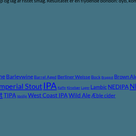
p og lag af ristet smag. Resultatet er en flydende bonbon: dyb, ko
ne
Barleywine
Brown Al
Berliner Weisse
Barrel Aged
Bock
Braggot
IPA
Imperial Stout
N
NEDIPA
Lambic
Kaffe
Kirsebær
Lager
t
TIPA
Wild Ale
West Coast IPA
Æble cider
Vanilje