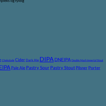
mpleks og fyldig
DIPA
DNEIPA
e
Cider
Dark Ale
Chokolade
Double Mash Imperial Stout
EIPA
Pastry Stout
Pastry Sour
Pale Ale
Pilsner
Porter