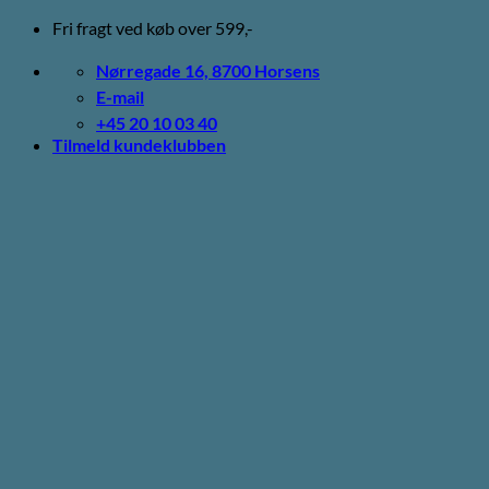
Fortsæt
Fri fragt ved køb over 599,-
til
indhold
Nørregade 16, 8700 Horsens
E-mail
+45 20 10 03 40
Tilmeld kundeklubben