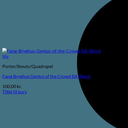
Vis
Porter/Stouts/Quadrupel
Fanø Bryghus Genius of the Crowd BA Blend
100,00
kr.
Tilføj til kurv