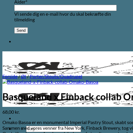
Alder*
Vi sende dig en e-mail hvor du skal bekræfte din
tilmelding
Forside
/
Øl
/
Porter/Stouts/Quadrupel
Basqueland x Finback collab 
68,00
kr.
Omako Basoa er en monumental Imperial Pastry Stout, skabt som e
Sammen med vores venner fra New York, Finback Brewery, tog vi
Søg