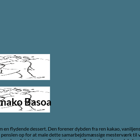
Omako Basoa
n flydende dessert. Den forener dybden fra ren kakao, vaniljens e
 penslen op for at male dette samarbejdsmæssige mesterværk til 