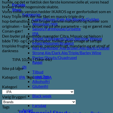
humle, og det er faktisk den første kommercielle øl, vores head
Forside
brewer Peter nogensinde skabte.
Shop
Vores collab-version hedder IKAROS og er genfortolket som en
Kategorier
Hazy Triple IPA, der har fået en massiv triple dry
Lager/Pilsner/Pale Ale/Blonde/Gylden
hop‑behandling. Den bruger samme maltprofil og humler som
Weissbier/Wit
originalen – bare skruet op på alle parametre – og er gæret med
Saison/Farmhouse/Grisette
Conan‑gær!
IPA
Den byder på gavmilde mængder Citra, Mosaic og Nelson i
Syrligt/Vildtgæret/Sour/Berliner Weisse
både T90- og Cryo‑formater, hvilket giver smage af saftige
Mjød/Melomel/Braggot
tropiske frugter, ananas, passionsfrugt, mandarin og et strejf af
Red Ale/Amber Ale/Brown Ale/Bock/Dubbel
dankness
Strong Ale/Dark Ale/Triple/Barley Wine
Porter/Stouts/Quadrupel
TIPA 10,0% | Dåse 44cl
Røgøl
Øl
Ikke på lager
Tilbud
6pack2go
Kategori:
IPA
Tags:
IPA
,
TIPA
Alkoholfri
Glutenfri
Kategori
Vegan/Vegansk
Black week
Vælg Bryggeri
Juleøl
Farsdag
Tags
Andet
BA Imperial Stout