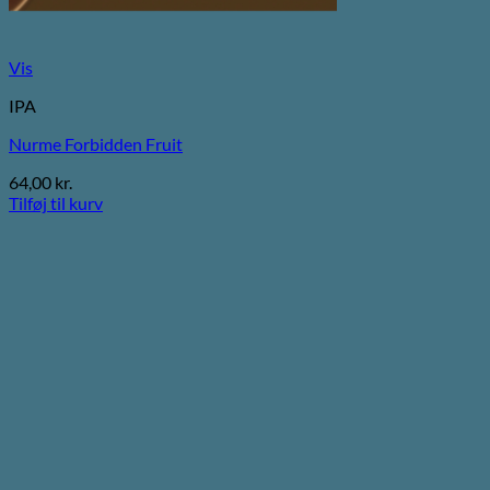
Vis
IPA
Nurme Forbidden Fruit
64,00
kr.
Tilføj til kurv