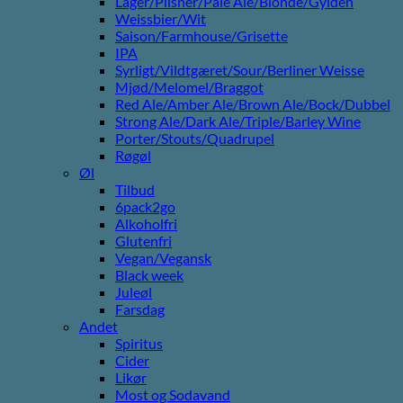
Lager/Pilsner/Pale Ale/Blonde/Gylden
Weissbier/Wit
Saison/Farmhouse/Grisette
IPA
Syrligt/Vildtgæret/Sour/Berliner Weisse
Mjød/Melomel/Braggot
Red Ale/Amber Ale/Brown Ale/Bock/Dubbel
Strong Ale/Dark Ale/Triple/Barley Wine
Porter/Stouts/Quadrupel
Røgøl
Øl
Tilbud
6pack2go
Alkoholfri
Glutenfri
Vegan/Vegansk
Black week
Juleøl
Farsdag
Andet
Spiritus
Cider
Likør
Most og Sodavand