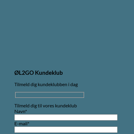
ØL2GO Kundeklub
Tilmeld dig kundeklubben i dag
Tilmeld dig til vores kundeklub
Navn*
E-mail*