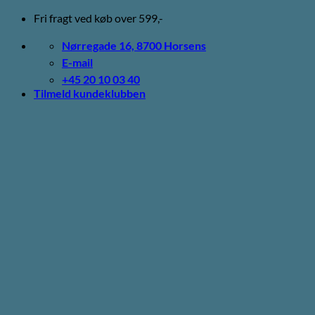
Fortsæt
Fri fragt ved køb over 599,-
til
indhold
Nørregade 16, 8700 Horsens
E-mail
+45 20 10 03 40
Tilmeld kundeklubben