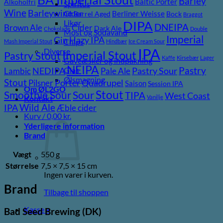
Barley
Baltic Porter
Alkoholfri
Spiritus
Wine
Barleywine
Cider
Berliner Weisse
Barrel Aged
Bock
Braggot
Likør
DIPA
DNEIPA
Brown Ale
Cider
Dark Ale
Chokolade
Double
Most og Sodavand
Imperial
Gin
Hazy IPA
Chips
Mash Imperial Stout
Hindbær
Ice Cream Sour
IPA
Diverse
Imperial Stout
Pastry Stout
Kaffe
Kirsebær
Lager
Gaveæsker og indpakning
NEIPA
Pastry
NEDIPA
Pastry Sour
Glas
Lambic
Pale Ale
Ølsmagning
Stout
Porter
Quadrupel
Pilsner
Saison
Session IPA
Om ØL2GO
Stout
Sour
Smoothie Sour
TIPA
West Coast
Vanilje
Kontakt
Wild Ale
IPA
Æble cider
Kurv /
0,00
kr.
Yderligere information
Brand
Vægt
550 g
Størrelse
7,5 × 7,5 × 15 cm
Ingen varer i kurven.
Brand
Tilbage til shoppen
Kasse
+
Bad Seed Brewing (DK)