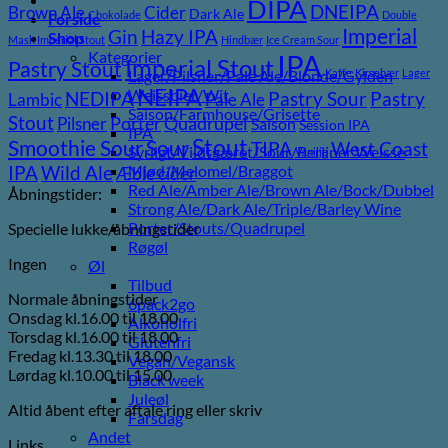
DIPA
DNEIPA
Brown Ale
Cider
Dark Ale
Chokolade
Double
Forside
Imperial
Gin
Hazy IPA
Shop
Mash Imperial Stout
Hindbær
Ice Cream Sour
Kategorier
IPA
Imperial Stout
Pastry Stout
Lager/Pilsner/Pale Ale/Blonde/Gylden
Kaffe
Kirsebær
Lager
NEIPA
Weissbier/Wit
Pastry
NEDIPA
Pastry Sour
Lambic
Pale Ale
Saison/Farmhouse/Grisette
Stout
Pilsner
Porter
Quadrupel
Saison
Session IPA
IPA
Stout
Sour
Smoothie Sour
TIPA
West Coast
Syrligt/Vildtgæret/Sour/Berliner Weisse
Vanilje
Wild Ale
Mjød/Melomel/Braggot
IPA
Æble cider
Red Ale/Amber Ale/Brown Ale/Bock/Dubbel
Åbningstider:
Strong Ale/Dark Ale/Triple/Barley Wine
Porter/Stouts/Quadrupel
Specielle lukke/åbningstider
Røgøl
Ingen
Øl
Tilbud
Normale åbningstider
6pack2go
Onsdag kl.16.00 til 18.00
Alkoholfri
Torsdag kl.16.00 til 18.00
Glutenfri
Fredag kl.13.30 til 18.00
Vegan/Vegansk
Lørdag kl.10.00 til 15.00
Black week
Juleøl
Altid åbent efter aftale ring eller skriv
Farsdag
Andet
Links