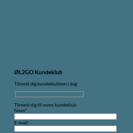
ØL2GO Kundeklub
Tilmeld dig kundeklubben i dag
Tilmeld dig til vores kundeklub
Navn*
E-mail*