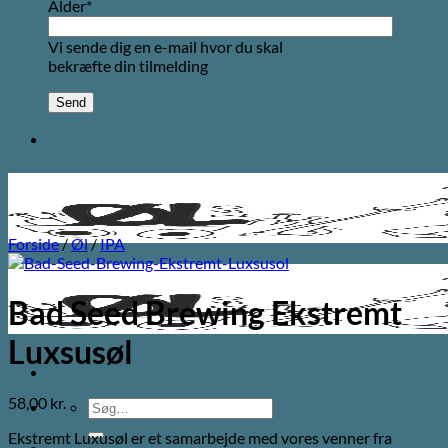
Alder*
Vi sende dig en e-mail hvor du skal
bekræfte din tilmelding
Forside
/
Øl
/
IPA
Bad Seed Brewing Ekstremt
Luxsusøl
58,00
kr.
Søg
efter:
Ekstremt Luxusøl er et samarbejde med vores venner fra