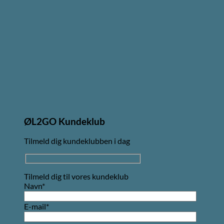
ØL2GO Kundeklub
Tilmeld dig kundeklubben i dag
Tilmeld dig til vores kundeklub
Navn*
E-mail*