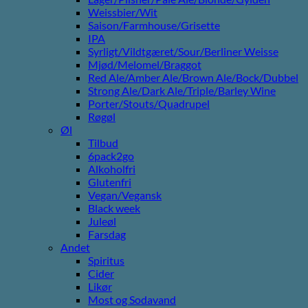
Weissbier/Wit
Saison/Farmhouse/Grisette
IPA
Syrligt/Vildtgæret/Sour/Berliner Weisse
Mjød/Melomel/Braggot
Red Ale/Amber Ale/Brown Ale/Bock/Dubbel
Strong Ale/Dark Ale/Triple/Barley Wine
Porter/Stouts/Quadrupel
Røgøl
Øl
Tilbud
6pack2go
Alkoholfri
Glutenfri
Vegan/Vegansk
Black week
Juleøl
Farsdag
Andet
Spiritus
Cider
Likør
Most og Sodavand