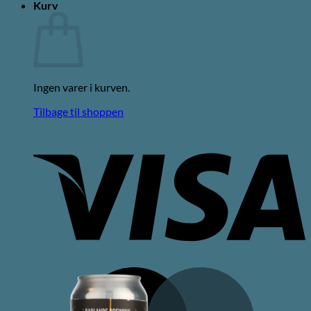
Kurv
Ingen varer i kurven.
Tilbage til shoppen
V
M