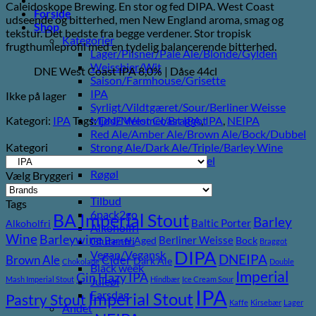
Caleidoskope Brewing. En stor og fed DIPA. West Coast
Forside
udseende og bitterhed, men New England aroma, smag og
Shop
tekstur. Det bedste fra begge verdener. Stor tropisk
Kategorier
frugthumleprofil med en tydelig balancerende bitterhed.
Lager/Pilsner/Pale Ale/Blonde/Gylden
Weissbier/Wit
DNE West Coast IPA 8,0% | Dåse 44cl
Saison/Farmhouse/Grisette
IPA
Ikke på lager
Syrligt/Vildtgæret/Sour/Berliner Weisse
Kategori:
IPA
Tags:
DNE West Coast IPA
,
IPA
,
NEIPA
Mjød/Melomel/Braggot
Red Ale/Amber Ale/Brown Ale/Bock/Dubbel
Kategori
Strong Ale/Dark Ale/Triple/Barley Wine
Porter/Stouts/Quadrupel
Røgøl
Vælg Bryggeri
Øl
Tilbud
Tags
6pack2go
BA Imperial Stout
Barley
Baltic Porter
Alkoholfri
Alkoholfri
Wine
Barleywine
Berliner Weisse
Glutenfri
Barrel Aged
Bock
Braggot
DIPA
Vegan/Vegansk
DNEIPA
Brown Ale
Cider
Dark Ale
Chokolade
Double
Black week
Imperial
Gin
Hazy IPA
Mash Imperial Stout
Hindbær
Ice Cream Sour
Juleøl
IPA
Farsdag
Imperial Stout
Pastry Stout
Kaffe
Kirsebær
Lager
Andet