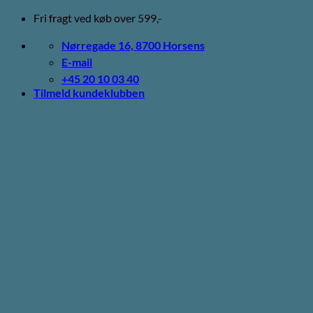
Fortsæt
Fri fragt ved køb over 599,-
til
indhold
Nørregade 16, 8700 Horsens
E-mail
+45 20 10 03 40
Tilmeld kundeklubben