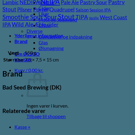
NEIPA
Pastry
NEDIPA
Pastry Sour
Lambic
Pale Ale
Spiritus
Cider
Stout
Porter
Quadrupel
Pilsner
Saison
Session IPA
Likør
Stout
Sour
Smoothie Sour
TIPA
West Coast
Vanilje
Most og Sodavand
Wild Ale
IPA
Æble cider
Chips
Diverse
Yderligere information
Gaveæsker og indpakning
Brand
Glas
Ølsmagning
Vægt
550 g
Om ØL2GO
Størrelse
7,5 × 7,5 × 15 cm
Kontakt
Kurv /
0,00
kr.
Brand
Bad Seed Brewing (DK)
Ingen varer i kurven.
Relaterede varer
Tilbage til shoppen
Kasse
+