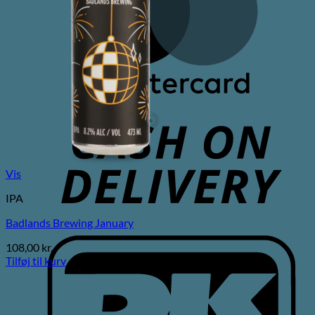
C
D
Vis
IPA
Badlands Brewing January
D
108,00
kr.
Tilføj til kurv