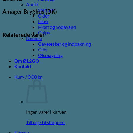
Andet
Spiritus
Amager Bryghus (DK)
Cider
Likør
Most og Sodavand
Chips
Relaterede varer
Diverse
Gaveæsker og indpakning
Glas
Ølsmagning
Om ØL2GO
Kontakt
Kurv /
0,00
kr.
Ingen varer i kurven.
Tilbage til shoppen
Kasse
+