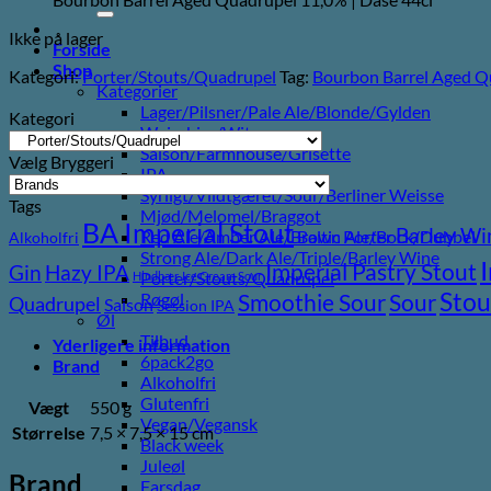
efter:
Ikke på lager
Forside
Shop
Kategori:
Porter/Stouts/Quadrupel
Tag:
Bourbon Barrel Aged Q
Kategorier
Lager/Pilsner/Pale Ale/Blonde/Gylden
Kategori
Weissbier/Wit
Saison/Farmhouse/Grisette
Vælg Bryggeri
IPA
Syrligt/Vildtgæret/Sour/Berliner Weisse
Tags
Mjød/Melomel/Braggot
BA Imperial Stout
Barley Wi
Red Ale/Amber Ale/Brown Ale/Bock/Dubbel
Baltic Porter
Alkoholfri
Strong Ale/Dark Ale/Triple/Barley Wine
Imperial Pastry Stout
Gin
Hazy IPA
Porter/Stouts/Quadrupel
Hindbær
Ice Cream Sour
Stou
Sour
Røgøl
Smoothie Sour
Quadrupel
Saison
Session IPA
Øl
Tilbud
Yderligere information
6pack2go
Brand
Alkoholfri
Glutenfri
Vægt
550 g
Vegan/Vegansk
Størrelse
7,5 × 7,5 × 15 cm
Black week
Juleøl
Brand
Farsdag