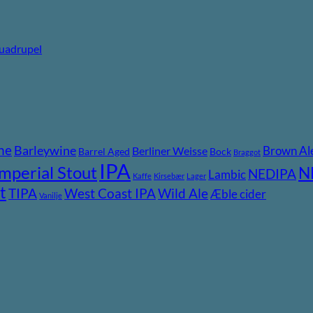
uadrupel
ne
Barleywine
Brown Al
Berliner Weisse
Barrel Aged
Bock
Braggot
IPA
Imperial Stout
N
NEDIPA
Lambic
Kaffe
Kirsebær
Lager
t
TIPA
Wild Ale
West Coast IPA
Æble cider
Vanilje