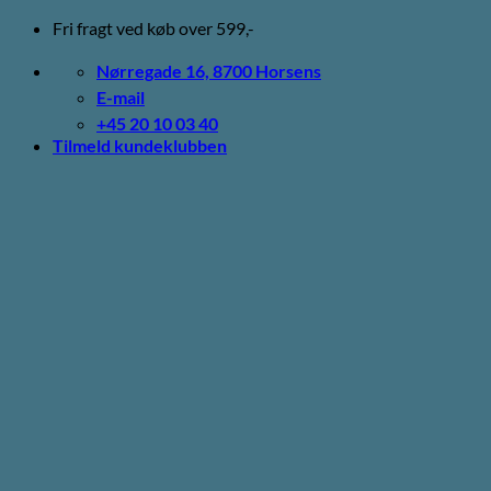
Fortsæt
Fri fragt ved køb over 599,-
til
indhold
Nørregade 16, 8700 Horsens
E-mail
+45 20 10 03 40
Tilmeld kundeklubben