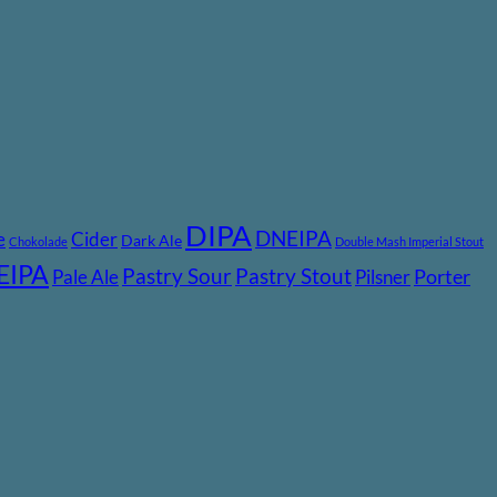
DIPA
DNEIPA
e
Cider
Dark Ale
Chokolade
Double Mash Imperial Stout
EIPA
Pastry Stout
Pastry Sour
Pale Ale
Pilsner
Porter