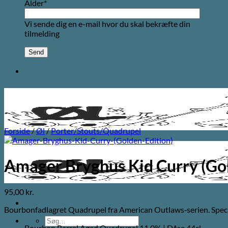
Alder*
Vi sende dig en e-mail hvor du skal bekræfte din
tilmelding
Forside
/
Øl
/
Porter/Stouts/Quadrupel
Amager Bryghus Kid Curry (Gol
95,00
kr.
Bourbonfadlagret Quadrupel fra American Outlaws‑serien. Spec
Søg
Bourbon Barrel Aged Quadrupel 11,0% | Dåse 44cl