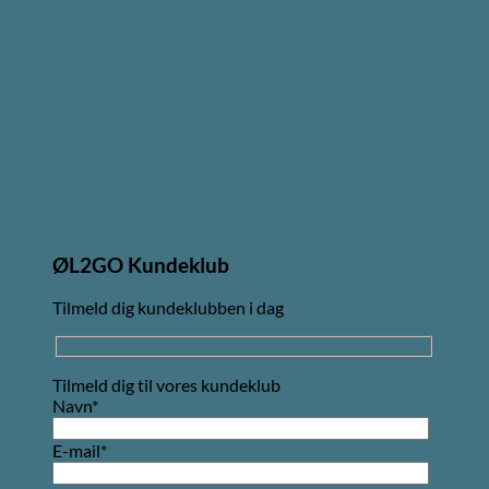
ØL2GO Kundeklub
Tilmeld dig kundeklubben i dag
Tilmeld dig til vores kundeklub
Navn*
E-mail*