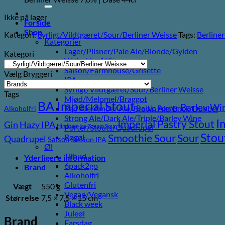
efter:
Ikke på lager
Forside
Shop
Kategori:
Syrligt/Vildtgæret/Sour/Berliner Weisse
Tags:
Berline
Kategorier
Lager/Pilsner/Pale Ale/Blonde/Gylden
Kategori
Weissbier/Wit
Saison/Farmhouse/Grisette
Vælg Bryggeri
IPA
Syrligt/Vildtgæret/Sour/Berliner Weisse
Tags
Mjød/Melomel/Braggot
BA Imperial Stout
Barley Wi
Baltic Porter
Red Ale/Amber Ale/Brown Ale/Bock/Dubbel
Alkoholfri
Strong Ale/Dark Ale/Triple/Barley Wine
I
Imperial Pastry Stout
Gin
Hazy IPA
Hindbær
Ice Cream Sour
Porter/Stouts/Quadrupel
Stou
Sour
Smoothie Sour
Røgøl
Quadrupel
Saison
Session IPA
Øl
Tilbud
Yderligere information
6pack2go
Brand
Alkoholfri
Glutenfri
Vægt
550 g
Vegan/Vegansk
Størrelse
7,5 × 7,5 × 15 cm
Black week
Juleøl
Brand
Farsdag