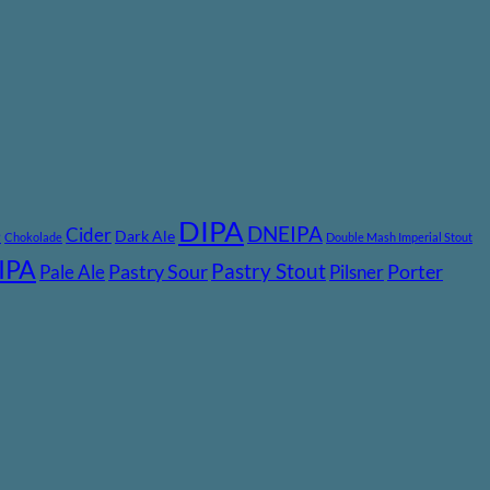
DIPA
DNEIPA
e
Cider
Dark Ale
Chokolade
Double Mash Imperial Stout
IPA
Pastry Stout
Pastry Sour
Porter
Pale Ale
Pilsner