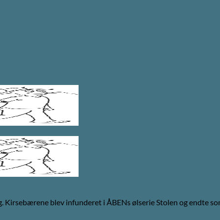
ing. Kirsebærene blev infunderet i ÅBENs ølserie Stolen og endte