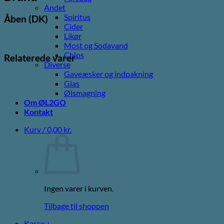
Andet
Spiritus
Åben (DK)
Cider
Likør
Most og Sodavand
Chips
Relaterede varer
Diverse
Gaveæsker og indpakning
Glas
Ølsmagning
Om ØL2GO
Kontakt
Kurv /
0,00
kr.
Ingen varer i kurven.
Tilbage til shoppen
Kasse
+