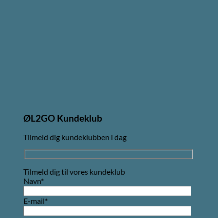
ØL2GO Kundeklub
Tilmeld dig kundeklubben i dag
Tilmeld dig til vores kundeklub
Navn*
E-mail*