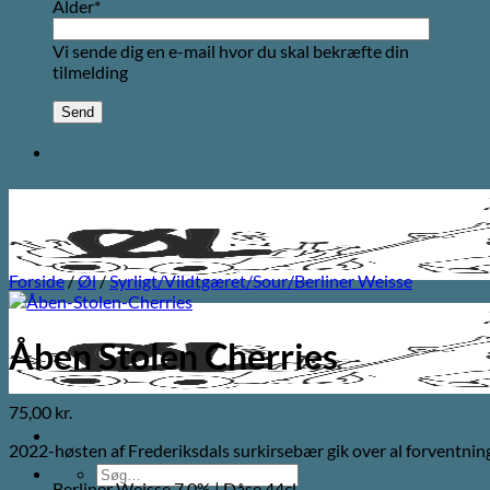
Alder*
Vi sende dig en e-mail hvor du skal bekræfte din
tilmelding
Forside
/
Øl
/
Syrligt/Vildtgæret/Sour/Berliner Weisse
Åben Stolen Cherries
75,00
kr.
2022-høsten af ​​Frederiksdals surkirsebær gik over al forventn
Søg
Berliner Weisse 7,0% | Dåse 44cl