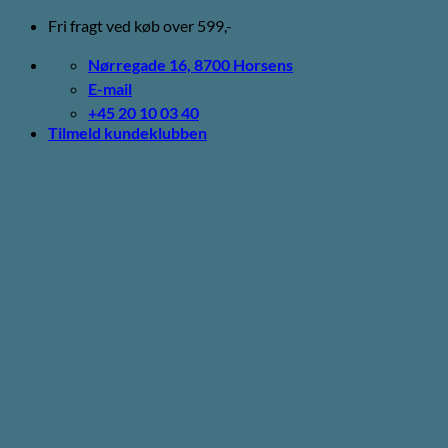
Fortsæt
Fri fragt ved køb over 599,-
til
indhold
Nørregade 16, 8700 Horsens
E-mail
+45 20 10 03 40
Tilmeld kundeklubben