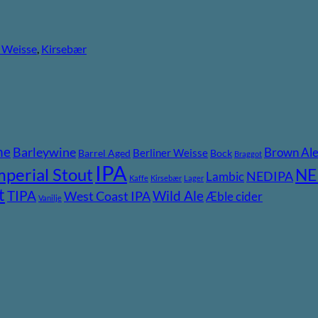
r Weisse
,
Kirsebær
ne
Barleywine
Brown Al
Berliner Weisse
Barrel Aged
Bock
Braggot
IPA
mperial Stout
NE
NEDIPA
Lambic
Kaffe
Kirsebær
Lager
t
TIPA
Wild Ale
West Coast IPA
Æble cider
Vanilje