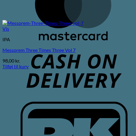
Vis
IPA
C
Messorem Three Times Three Vol 7
D
98,00
kr.
Tilføj til kurv
D