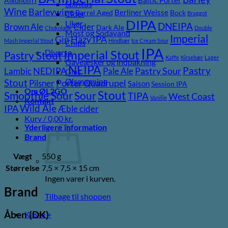
Alkoholfri
Spiritus
Wine
Barleywine
Berliner Weisse
Barrel Aged
Bock
Cider
Braggot
DIPA
Likør
DNEIPA
Brown Ale
Cider
Dark Ale
Chokolade
Double
Most og Sodavand
Imperial
Gin
Hazy IPA
Mash Imperial Stout
Hindbær
Ice Cream Sour
Chips
IPA
Imperial Stout
Diverse
Pastry Stout
Kaffe
Kirsebær
Lager
Gaveæsker og indpakning
NEIPA
Pastry
NEDIPA
Pastry Sour
Lambic
Pale Ale
Glas
Ølsmagning
Stout
Porter
Quadrupel
Pilsner
Saison
Session IPA
Om ØL2GO
Stout
Sour
Smoothie Sour
TIPA
West Coast
Vanilje
Kontakt
Wild Ale
IPA
Æble cider
Kurv /
0,00
kr.
Yderligere information
Brand
Vægt
550 g
Størrelse
7,5 × 7,5 × 15 cm
Ingen varer i kurven.
Brand
Tilbage til shoppen
Åben (DK)
Kasse
+