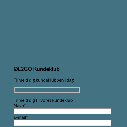
ØL2GO Kundeklub
Tilmeld dig kundeklubben i dag
Tilmeld dig til vores kundeklub
Navn*
E-mail*