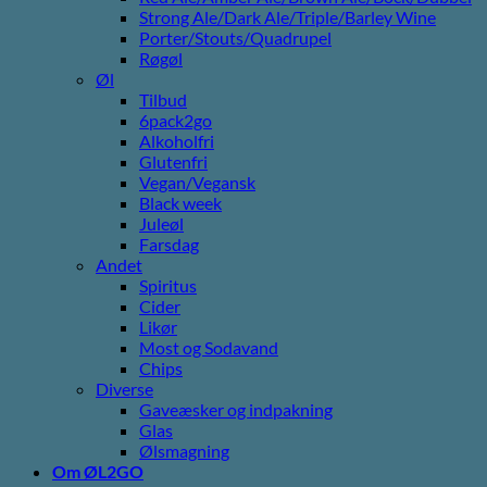
Strong Ale/Dark Ale/Triple/Barley Wine
Porter/Stouts/Quadrupel
Røgøl
Øl
Tilbud
6pack2go
Alkoholfri
Glutenfri
Vegan/Vegansk
Black week
Juleøl
Farsdag
Andet
Spiritus
Cider
Likør
Most og Sodavand
Chips
Diverse
Gaveæsker og indpakning
Glas
Ølsmagning
Om ØL2GO