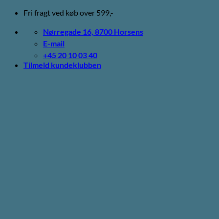
Fortsæt
Fri fragt ved køb over 599,-
til
indhold
Nørregade 16, 8700 Horsens
E-mail
+45 20 10 03 40
Tilmeld kundeklubben