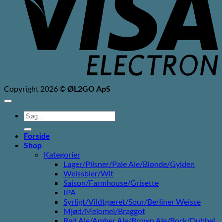
Copyright 2026 ©
ØL2GO ApS
Søg
efter:
Forside
Shop
Kategorier
Lager/Pilsner/Pale Ale/Blonde/Gylden
Weissbier/Wit
Saison/Farmhouse/Grisette
IPA
Syrligt/Vildtgæret/Sour/Berliner Weisse
Mjød/Melomel/Braggot
Red Ale/Amber Ale/Brown Ale/Bock/Dubbel