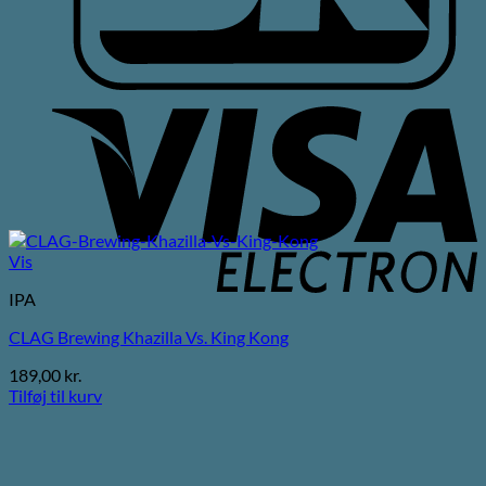
V
E
Vis
IPA
CLAG Brewing Khazilla Vs. King Kong
189,00
kr.
Tilføj til kurv