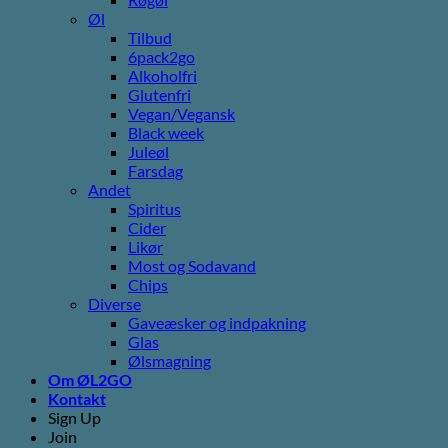
Øl
Tilbud
6pack2go
Alkoholfri
Glutenfri
Vegan/Vegansk
Black week
Juleøl
Farsdag
Andet
Spiritus
Cider
Likør
Most og Sodavand
Chips
Diverse
Gaveæsker og indpakning
Glas
Ølsmagning
Om ØL2GO
Kontakt
Sign Up
Join