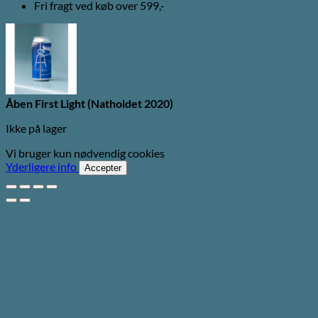
Fri fragt ved køb over 599,-
Åben First Light (Natholdet 2020)
Ikke på lager
Vi bruger kun nødvendig cookies
Yderligere info
Accepter