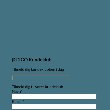
ØL2GO Kundeklub
Tilmeld dig kundeklubben i dag
Tilmeld dig til vores kundeklub
Navn*
E-mail*