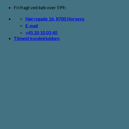
Fortsæt
Fri fragt ved køb over 599,-
til
indhold
Nørregade 16, 8700 Horsens
E-mail
+45 20 10 03 40
Tilmeld kundeklubben