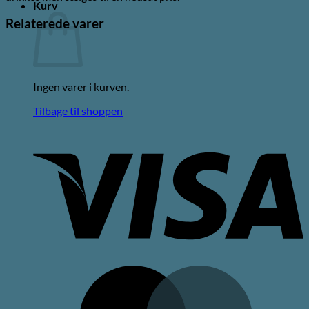
Kurv
Relaterede varer
Ingen varer i kurven.
Tilbage til shoppen
V
M