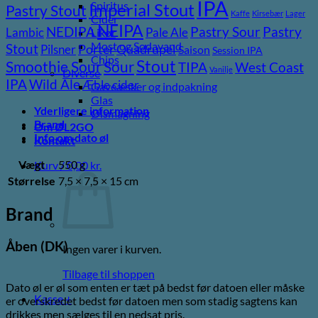
IPA
Spiritus
Imperial Stout
Pastry Stout
Kaffe
Kirsebær
Lager
Cider
NEIPA
Pastry
NEDIPA
Pastry Sour
Lambic
Pale Ale
Likør
Most og Sodavand
Stout
Pilsner
Porter
Quadrupel
Saison
Session IPA
Chips
Stout
Sour
Smoothie Sour
TIPA
West Coast
Vanilje
Diverse
Wild Ale
IPA
Æble cider
Gaveæsker og indpakning
Glas
Yderligere information
Ølsmagning
Brand
Om ØL2GO
Info om dato øl
Kontakt
Vægt
550 g
Kurv /
0,00
kr.
Størrelse
7,5 × 7,5 × 15 cm
Brand
Åben (DK)
Ingen varer i kurven.
Tilbage til shoppen
Dato øl er øl som enten er tæt på bedst før datoen eller måske
Kasse
+
er overskredet bedst før datoen men som stadig sagtens kan
drikkes men sælges til en nedsat pris.