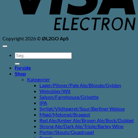
Copyright 2026 ©
ØL2GO ApS
Søg
efter:
Forside
Shop
Kategorier
Lager/Pilsner/Pale Ale/Blonde/Gylden
Weissbier/Wit
Saison/Farmhouse/Grisette
IPA
Syrligt/Vildtgæret/Sour/Berliner Weisse
Mjød/Melomel/Braggot
Red Ale/Amber Ale/Brown Ale/Bock/Dubbel
Strong Ale/Dark Ale/Triple/Barley Wine
Porter/Stouts/Quadrupel
Røgøl