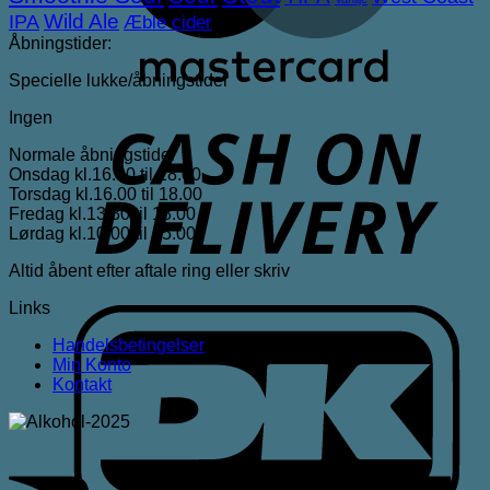
IPA
Wild Ale
Æble cider
Åbningstider:
Specielle lukke/åbningstider
Ingen
D
Normale åbningstider
Onsdag kl.16.00 til 18.00
Torsdag kl.16.00 til 18.00
Fredag kl.13.30 til 18.00
Lørdag kl.10.00 til 15.00
Altid åbent efter aftale ring eller skriv
Links
D
Handelsbetingelser
Min Konto
Kontakt
V