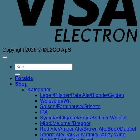
Copyright 2026 ©
ØL2GO ApS
Søg
efter:
Forside
Shop
Kategorier
Lager/Pilsner/Pale Ale/Blonde/Gylden
Weissbier/Wit
Saison/Farmhouse/Grisette
IPA
Syrligt/Vildtgæret/Sour/Berliner Weisse
Mjød/Melomel/Braggot
Red Ale/Amber Ale/Brown Ale/Bock/Dubbel
Strong Ale/Dark Ale/Triple/Barley Wine