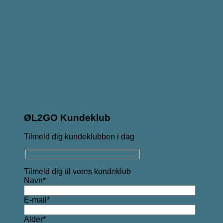
ØL2GO Kundeklub
Tilmeld dig kundeklubben i dag
Tilmeld dig til vores kundeklub
Navn*
E-mail*
Alder*