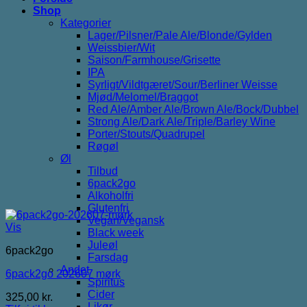
Shop
Kategorier
Lager/Pilsner/Pale Ale/Blonde/Gylden
Weissbier/Wit
Saison/Farmhouse/Grisette
IPA
Syrligt/Vildtgæret/Sour/Berliner Weisse
Mjød/Melomel/Braggot
Red Ale/Amber Ale/Brown Ale/Bock/Dubbel
Strong Ale/Dark Ale/Triple/Barley Wine
Porter/Stouts/Quadrupel
Røgøl
Øl
Tilbud
6pack2go
Alkoholfri
Glutenfri
Vegan/Vegansk
Vis
Black week
Juleøl
6pack2go
Farsdag
Andet
6pack2go 202607 mørk
Spiritus
Cider
325,00
kr.
Likør