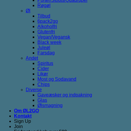
Porter/Stouts/Quadrupel
Røgøl
Øl
Tilbud
6pack2go
Alkoholfri
Glutenfri
Vegan/Vegansk
Black week
Juleøl
Farsdag
Andet
Spiritus
Cider
Likør
Most og Sodavand
Chips
Diverse
Gaveæsker og indpakning
Glas
Ølsmagning
Om ØL2GO
Kontakt
Sign Up
Join