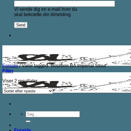
Vi sende dig en e-mail hvor du
skal bekræfte din tilmelding
Forside
/
Varer tagged “Bourbon BA Imperial Stout”
Filter
Sorteret
Viser 2 resultater
efter
seneste
Søg
efter:
Forside