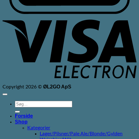
V
E
ØL2GO ApS
Copyright 2026 ©
Søg
efter:
Forside
Shop
Kategorier
Lager/Pilsner/Pale Ale/Blonde/Gylden