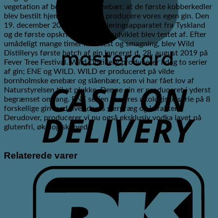
vegetation af bornholmske enebær, at de første kobberkedler
blev bestilt hjem for at kunne producere vores egen gin. Den
19. december 2018 kom destilleringsapparatet fra Tyskland
og de første opskrifter vi havde udviklet blev testet af. Efter
umådeligt mange timer med test og smagning, blev Wild
Distillerys første batch af gin lanceret d. 28. august 2019 på
Fever Tree Festival. Wild Distillery producerer i dag to serier
af gin; ENE og WILD. WILD er produceret på vilde
C
bornholmske enebær og slåenbær, som vi har fået lov af
Naturstyrelsen til at plukke. Denne gin er produceret i yderst
D
begrænset omfang. ENE serien er vores økologiske serie på 8
forskellige gin med hver deres særpræg og karakter.
Derudover, producerer vi nu også eksklusiv vodka lavet på
glutenfri, økologisk hvede.
Relaterede varer
D