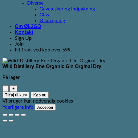
Diverse
Gaveæsker og indpakning
Glas
Ølsmagning
Om ØL2GO
Kontakt
Sign Up
Join
Fri fragt ved køb over 599,-
Wild Distillery Ene Organic Gin Orginal Dry
På lager
Wild
Distillery
Tilføj til kurv
Køb nu
Ene
Vi bruger kun nødvendig cookies
Organic
Yderligere info
Accepter
Gin
Orginal
Dry
antal