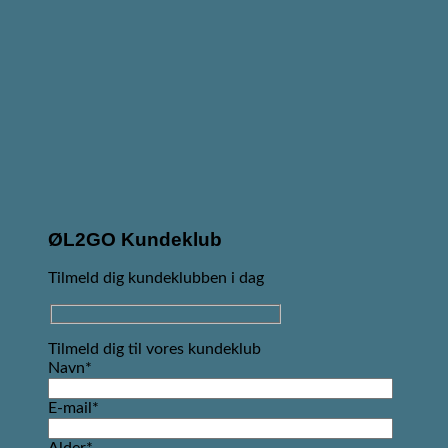
ØL2GO Kundeklub
Tilmeld dig kundeklubben i dag
Tilmeld dig til vores kundeklub
Navn*
E-mail*