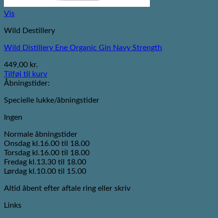
Vis
Wild Destillery
Wild Distillery Ene Organic Gin Navy Strength
449,00
kr.
Tilføj til kurv
Åbningstider:
Specielle lukke/åbningstider
Ingen
Normale åbningstider
Onsdag kl.16.00 til 18.00
Torsdag kl.16.00 til 18.00
Fredag kl.13.30 til 18.00
Lørdag kl.10.00 til 15.00
Altid åbent efter aftale ring eller skriv
Links