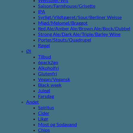
Weissbier/Wit
Saison/Farmhouse/Grisette
IPA
Syrligt/Vildtgæret/Sour/Berliner Weisse
Mjød/Melomel/Braggot
Red Ale/Amber Ale/Brown Ale/Bock/Dubbel
Strong Ale/Dark Ale/Triple/Barley Wine
Porter/Stouts/Quadrupel
Røgøl
Øl
Tilbud
6pack2go
Alkoholfri
Glutenfri
Vegan/Vegansk
Black week
Juleøl
Farsdag
Andet
Spiritus
Cider
Likør
Most og Sodavand
Chips