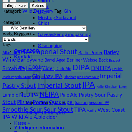
Spiritus
Distillery
Tilføj til kurv
Køb nu
Cider
Ene
Kategori:
Wild Destillery
Tag:
Gin
Likør
Organic
Most og Sodavand
Gin
Kategori
Chips
Orginal
Diverse
Dry
Vælg Bryggeri
Gaveæsker og indpakning
antal
Glas
Tags
Ølsmagning
BA Imperial Stout
Om ØL2GO
Barley
Baltic Porter
Alkoholfri
Kontakt
Wine
Barleywine
Berliner Weisse
Barrel Aged
Bock
Braggot
DIPA
Kurv /
0,00
kr.
DNEIPA
Brown Ale
Cider
Dark Ale
Chokolade
Double
Imperial
Gin
Hazy IPA
Mash Imperial Stout
Hindbær
Ice Cream Sour
IPA
Imperial Stout
Pastry Stout
Kaffe
Kirsebær
Lager
NEIPA
NEDIPA
Pastry Sour
Pastry
Lambic
Pale Ale
Stout
Porter
Quadrupel
Pilsner
Ingen varer i kurven.
Saison
Session IPA
Stout
Smoothie Sour
Sour
TIPA
West Coast
Vanilje
Tilbage til shoppen
IPA
Wild Ale
Æble cider
Kasse
+
Yderligere information