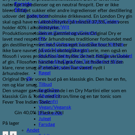
Forside
naturlige ingredienser og en neutral finsprit. Der er ikke
Shop
blevet tilføjet sukker eller andre ingredienser efter destillering
Kategorier
udover det gode, bornholmske drikkevand. En London Dry gin
Lager/Pilsner/Pale Ale/Blonde/Gylden
skal også have en alkoholstyrke på mindst 37,5%, men vores
Weissbier/Wit
holder 40% i alkoholstyrke.
Saison/Farmhouse/Grisette
Produktionsmetoden er gammel og vores Original Dry er
IPA
lavet med respekt for århundredes traditioner forbundet med
Syrligt/Vildtgæret/Sour/Berliner Weisse
gin destillering, men med vores eget nordiske touch. ENE er
Mjød/Melomel/Braggot
ikke bare navnet på vores økologiske gin serie, men også en
Red Ale/Amber Ale/Brown Ale/Bock/Dubbel
filosofi i vores produktion der hylder de helt tidlige versioner
Strong Ale/Dark Ale/Triple/Barley Wine
af gin. Filosofien handler i høj grad om, at finde ind til den
Porter/Stouts/Quadrupel
klare, rene smag af enebær, som har været nydt i
Røgøl
århundreder.
Øl
Original Dry er vores bud på en klassisk gin. Den har en fin,
Tilbud
ren og klar smag.
6pack2go
Den smager ganske glimrende i en Dry Martini eller som en
Alkoholfri
klassisk Gin & Tonic med citron/lime og en tør tonic som
Glutenfri
Fever Tree Indian Tonic.
Vegan/Vegansk
Gin 40,0% | Flaske 70cl
Black week
Juleøl
På lager
Farsdag
Andet
Wild