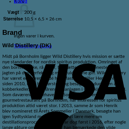
Brand
Kurv
Vægt
200 g
Størrelse
10,5 × 6,5 × 26 cm
Brand
Ingen varer i kurven.
Wild Distillery (DK)
Tilbage til shoppen
V
Midt på Bornholm ligger Wild Distillery hvis mission er sætte
nye standarder for nordisk spiritus produktion. Omringet af
den bornholmske, rå natur, fortsætter vi hver eneste dag
jagten på den perfekte og mest fuldkomne gin. Wild Distillery
har været en spirende idé hos Master Distiller Henrik Nerst
siden 2010, hvor han første gang besøgte producenten af
kobberkedler, Müller Brennereianlagen i Oberkirch i Tyskland.
Som daværende indehaver og Sommelier på en
gourmetrestaurant på Bornholm, har interessen for spiritus
produktion altid været stor. I 2013, samme år som Henrik
blev nomineret til Årets Sommelier i Danmark, besøgte han
M
igen Sydtyskland med henblik på at lære mere om
destillationsprocesserne. Det var dog først i 2016, efter nogle
lange gåture om vinteren hvor han bemærkede den vilde