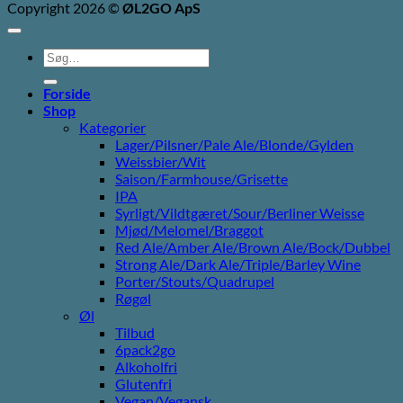
Copyright 2026 ©
ØL2GO ApS
Søg
efter:
Forside
Shop
Kategorier
Lager/Pilsner/Pale Ale/Blonde/Gylden
Weissbier/Wit
Saison/Farmhouse/Grisette
IPA
Syrligt/Vildtgæret/Sour/Berliner Weisse
Mjød/Melomel/Braggot
Red Ale/Amber Ale/Brown Ale/Bock/Dubbel
Strong Ale/Dark Ale/Triple/Barley Wine
Porter/Stouts/Quadrupel
Røgøl
Øl
Tilbud
6pack2go
Alkoholfri
Glutenfri
Vegan/Vegansk