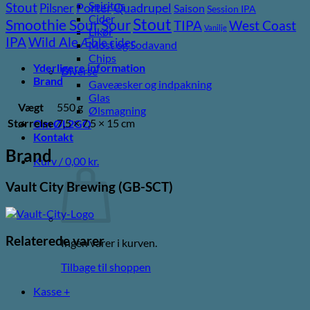
Spiritus
Stout
Pilsner
Porter
Quadrupel
Saison
Session IPA
Cider
Stout
Sour
Smoothie Sour
TIPA
West Coast
Vanilje
Likør
Wild Ale
IPA
Æble cider
Most og Sodavand
Chips
Yderligere information
Diverse
Brand
Gaveæsker og indpakning
Glas
Vægt
550 g
Ølsmagning
Størrelse
7,5 × 7,5 × 15 cm
Om ØL2GO
Kontakt
Brand
Kurv /
0,00
kr.
Vault City Brewing (GB-SCT)
Relaterede varer
Ingen varer i kurven.
Tilbage til shoppen
Kasse
+