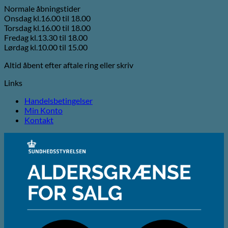
Normale åbningstider
Onsdag kl.16.00 til 18.00
Torsdag kl.16.00 til 18.00
Fredag kl.13.30 til 18.00
Lørdag kl.10.00 til 15.00
Altid åbent efter aftale ring eller skriv
Links
Handelsbetingelser
Min Konto
Kontakt