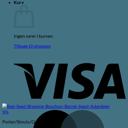
Kurv
Ingen varer i kurven.
Tilbage til shoppen
V
Vis
M
Porter/Stouts/Quadrupel