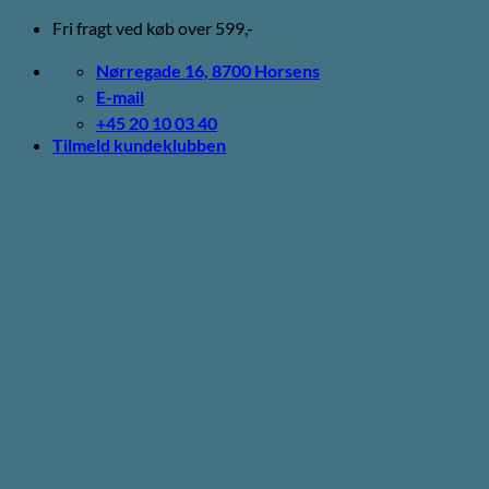
Fortsæt
Fri fragt ved køb over 599,-
til
indhold
Nørregade 16, 8700 Horsens
E-mail
+45 20 10 03 40
Tilmeld kundeklubben