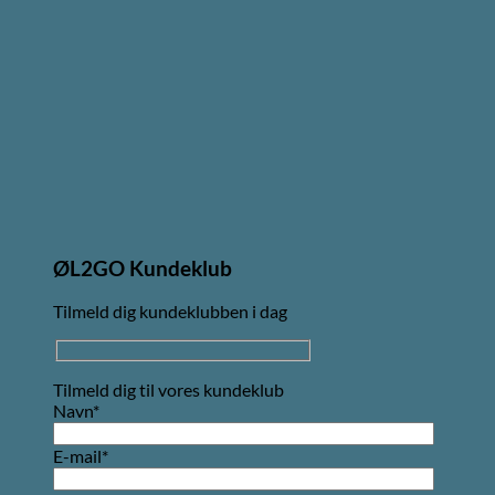
ØL2GO Kundeklub
Tilmeld dig kundeklubben i dag
Tilmeld dig til vores kundeklub
Navn*
E-mail*