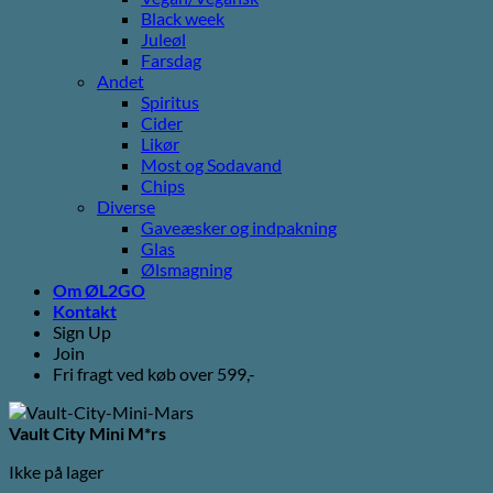
Black week
Juleøl
Farsdag
Andet
Spiritus
Cider
Likør
Most og Sodavand
Chips
Diverse
Gaveæsker og indpakning
Glas
Ølsmagning
Om ØL2GO
Kontakt
Sign Up
Join
Fri fragt ved køb over 599,-
Vault City Mini M*rs
Ikke på lager