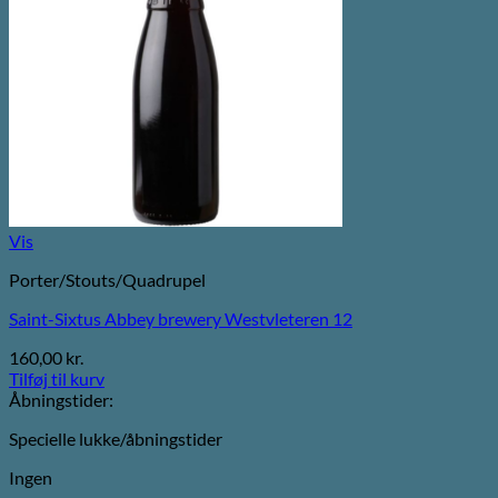
Vis
Porter/Stouts/Quadrupel
Saint-Sixtus Abbey brewery Westvleteren 12
160,00
kr.
Tilføj til kurv
Åbningstider:
Specielle lukke/åbningstider
Ingen