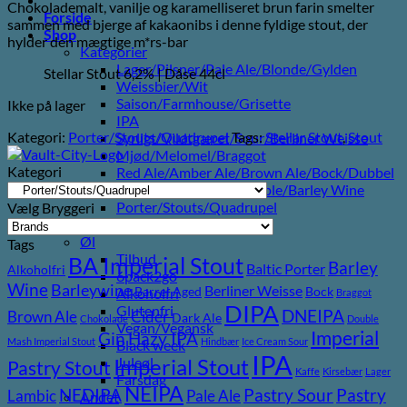
Chokolademalt, vanilje og karamelliseret brun farin smelter
Forside
sammen med bjerge af kakaonibs i denne fyldige stout, der
Shop
hylder den mægtige m*rs-bar
Kategorier
Lager/Pilsner/Pale Ale/Blonde/Gylden
Stellar Stout 6,2% | Dåse 44cl
Weissbier/Wit
Saison/Farmhouse/Grisette
Ikke på lager
IPA
Kategori:
Porter/Stouts/Quadrupel
Tags:
Stellar Stout
,
Stout
Syrligt/Vildtgæret/Sour/Berliner Weisse
Mjød/Melomel/Braggot
Kategori
Red Ale/Amber Ale/Brown Ale/Bock/Dubbel
Strong Ale/Dark Ale/Triple/Barley Wine
Porter/Stouts/Quadrupel
Vælg Bryggeri
Røgøl
Øl
Tags
Tilbud
BA Imperial Stout
Barley
Baltic Porter
Alkoholfri
6pack2go
Wine
Barleywine
Berliner Weisse
Barrel Aged
Bock
Alkoholfri
Braggot
DIPA
Glutenfri
DNEIPA
Brown Ale
Cider
Dark Ale
Chokolade
Double
Vegan/Vegansk
Imperial
Gin
Hazy IPA
Mash Imperial Stout
Hindbær
Ice Cream Sour
Black week
IPA
Imperial Stout
Juleøl
Pastry Stout
Kaffe
Kirsebær
Lager
Farsdag
NEIPA
Pastry
NEDIPA
Pastry Sour
Lambic
Pale Ale
Andet