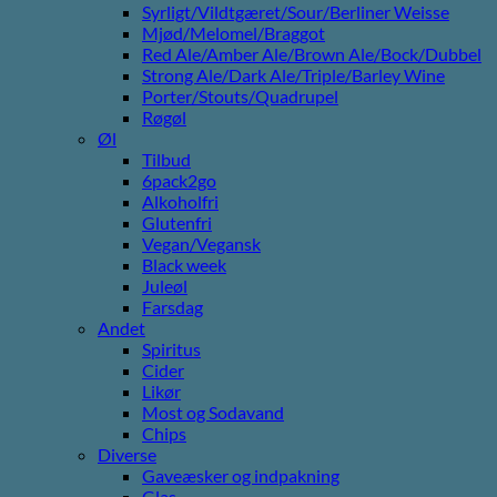
Syrligt/Vildtgæret/Sour/Berliner Weisse
Mjød/Melomel/Braggot
Red Ale/Amber Ale/Brown Ale/Bock/Dubbel
Strong Ale/Dark Ale/Triple/Barley Wine
Porter/Stouts/Quadrupel
Røgøl
Øl
Tilbud
6pack2go
Alkoholfri
Glutenfri
Vegan/Vegansk
Black week
Juleøl
Farsdag
Andet
Spiritus
Cider
Likør
Most og Sodavand
Chips
Diverse
Gaveæsker og indpakning
Glas