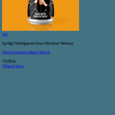
Vis
Syrligt/Vildtgæret/Sour/Berliner Weisse
Hop Hooligans Basic Witch
75,00
kr.
Tilføj til kurv