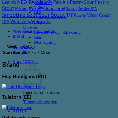
NEIPA
Pastry
NEDIPA
Pastry Sour
Lambic
Pale Ale
Spiritus
Cider
Stout
Porter
Quadrupel
Pilsner
Saison
Session IPA
Likør
Stout
Sour
Smoothie Sour
TIPA
West Coast
Vanilje
Most og Sodavand
Wild Ale
IPA
Æble cider
Chips
Diverse
Yderligere information
Gaveæsker og indpakning
Brand
Glas
Ølsmagning
Vægt
550 g
Om ØL2GO
Størrelse
7,5 × 7,5 × 15 cm
Kontakt
Kurv /
0,00
kr.
Brand
Hop Hooligans (RU)
Ingen varer i kurven.
Tuletorn (EE)
Tilbage til shoppen
Kasse
+
Relaterede varer