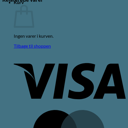
Kurv
Ingen varer i kurven.
Tilbage til shoppen
V
M