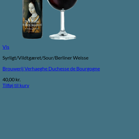
Vis
Syrligt/Vildtgæret/Sour/Berliner Weisse
Brouwerij Verhaeghe Duchesse de Bourgogne
40,00
kr.
Tilføj til kurv