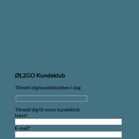
ØL2GO Kundeklub
Tilmeld dig kundeklubben i dag
Tilmeld dig til vores kundeklub
Navn*
E-mail*