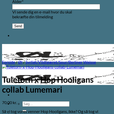
Alder*
Vi sende dig en e-mail hvor du skal
bekræfte din tilmelding
Forside
/
Øl
/
Syrligt/Vildtgæret/Sour/Berliner Weisse
Tuletorn x Hop Hooligans
collab Lumemari
70,00
kr.
Søg
efter:
Så vi tog vores venner Hop Hooligans, ikke? Og så tog vi