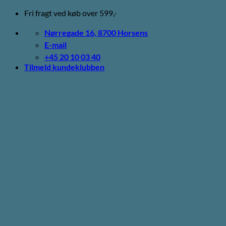
Fortsæt
Fri fragt ved køb over 599,-
til
indhold
Nørregade 16, 8700 Horsens
E-mail
+45 20 10 03 40
Tilmeld kundeklubben