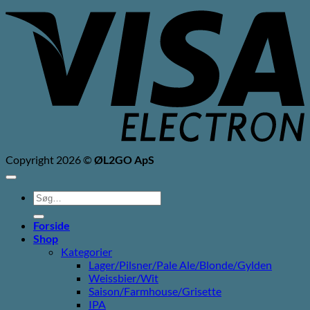
V
E
Copyright 2026 ©
ØL2GO ApS
Søg
efter:
Forside
Shop
Kategorier
Lager/Pilsner/Pale Ale/Blonde/Gylden
Weissbier/Wit
Saison/Farmhouse/Grisette
IPA