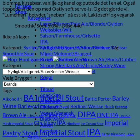
blomme, kirsebær, vanilje og kanel og puttede det i en øl. Og så
Forside
toppede vi den op med Oatly soft serve-is. Og det gjorde vi.
Shop
“Lumemari” betyder “snebær” på estisk. Laktosefri og vegansk
Kategorier
Lager/Pilsner/Pale Ale/Blonde/Gylden
Smoothie Sour 5,0% | Dåse 44cl
Weissbier/Wit
Saison/Farmhouse/Grisette
Ikke på lager
IPA
Kategori:
Syrligt/Vildtgæret/Sour/Berliner Weisse
Tag:
Syrligt/Vildtgæret/Sour/Berliner Weisse
Smoothie Sour
Mjød/Melomel/Braggot
Red Ale/Amber Ale/Brown Ale/Bock/Dubbel
Kategori
Strong Ale/Dark Ale/Triple/Barley Wine
Porter/Stouts/Quadrupel
Røgøl
Vælg Bryggeri
Øl
Tilbud
Tags
6pack2go
BA Imperial Stout
Barley
Baltic Porter
Alkoholfri
Alkoholfri
Wine
Barleywine
Berliner Weisse
Glutenfri
Barrel Aged
Bock
Braggot
DIPA
Vegan/Vegansk
DNEIPA
Brown Ale
Cider
Dark Ale
Chokolade
Double
Black week
Imperial
Gin
Hazy IPA
Mash Imperial Stout
Hindbær
Ice Cream Sour
Juleøl
IPA
Farsdag
Imperial Stout
Pastry Stout
Kaffe
Kirsebær
Lager
Andet