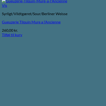
Vis
Syrligt/Vildtgæret/Sour/Berliner Weisse
Gueuzerie Tilquin Mure a l’Ancienne
260,00
kr.
Tilføj til kurv