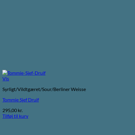
Vis
Syrligt/Vildtgæret/Sour/Berliner Weisse
Tommie Sjef Druif
295,00
kr.
Tilføj til kurv