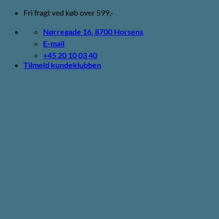
Fortsæt
Fri fragt ved køb over 599,-
til
indhold
Nørregade 16, 8700 Horsens
E-mail
+45 20 10 03 40
Tilmeld kundeklubben