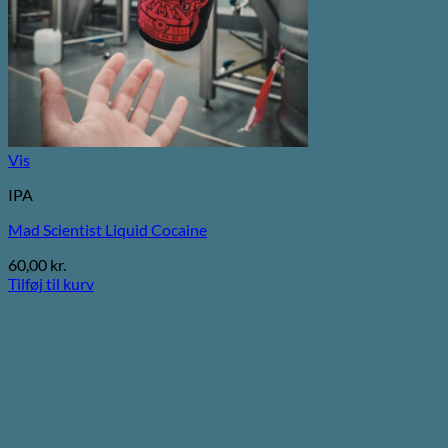
Vis
IPA
Mad Scientist Liquid Cocaine
60,00
kr.
Tilføj til kurv