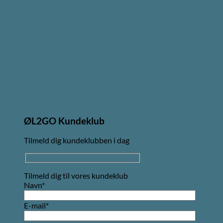
ØL2GO Kundeklub
Tilmeld dig kundeklubben i dag
Tilmeld dig til vores kundeklub
Navn*
E-mail*