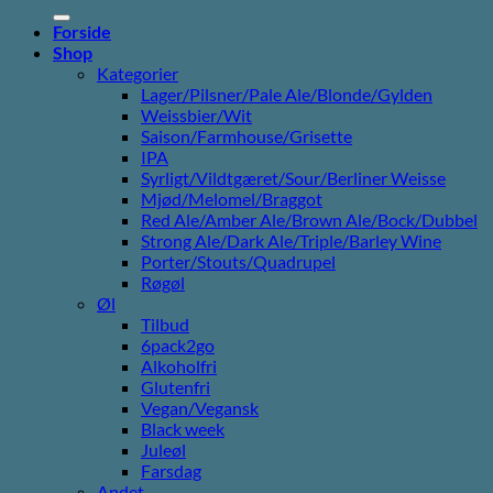
efter:
Forside
Shop
Kategorier
Lager/Pilsner/Pale Ale/Blonde/Gylden
Weissbier/Wit
Saison/Farmhouse/Grisette
IPA
Syrligt/Vildtgæret/Sour/Berliner Weisse
Mjød/Melomel/Braggot
Red Ale/Amber Ale/Brown Ale/Bock/Dubbel
Strong Ale/Dark Ale/Triple/Barley Wine
Porter/Stouts/Quadrupel
Røgøl
Øl
Tilbud
6pack2go
Alkoholfri
Glutenfri
Vegan/Vegansk
Black week
Juleøl
Farsdag
Andet