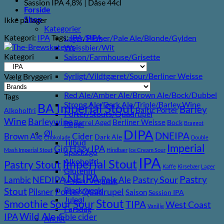
Sassion IPA 4,8% | Dåse 44cl
Forside
Shop
Ikke på lager
Kategorier
Kategori:
IPA
Tags:
IPA
,
SIPA
Lager/Pilsner/Pale Ale/Blonde/Gylden
Weissbier/Wit
Kategori
Saison/Farmhouse/Grisette
IPA
Syrligt/Vildtgæret/Sour/Berliner Weisse
Vælg Bryggeri
Mjød/Melomel/Braggot
Red Ale/Amber Ale/Brown Ale/Bock/Dubbel
Tags
Strong Ale/Dark Ale/Triple/Barley Wine
BA Imperial Stout
Barley
Baltic Porter
Alkoholfri
Porter/Stouts/Quadrupel
Wine
Barleywine
Berliner Weisse
Barrel Aged
Bock
Røgøl
Braggot
DIPA
Øl
DNEIPA
Brown Ale
Cider
Dark Ale
Chokolade
Double
Tilbud
Imperial
Gin
Hazy IPA
Mash Imperial Stout
Hindbær
Ice Cream Sour
6pack2go
IPA
Imperial Stout
Alkoholfri
Pastry Stout
Kaffe
Kirsebær
Lager
Glutenfri
NEIPA
Pastry
NEDIPA
Pastry Sour
Lambic
Pale Ale
Vegan/Vegansk
Black week
Stout
Porter
Quadrupel
Pilsner
Saison
Session IPA
Juleøl
Stout
Sour
Smoothie Sour
TIPA
West Coast
Vanilje
Farsdag
Wild Ale
IPA
Æble cider
Andet