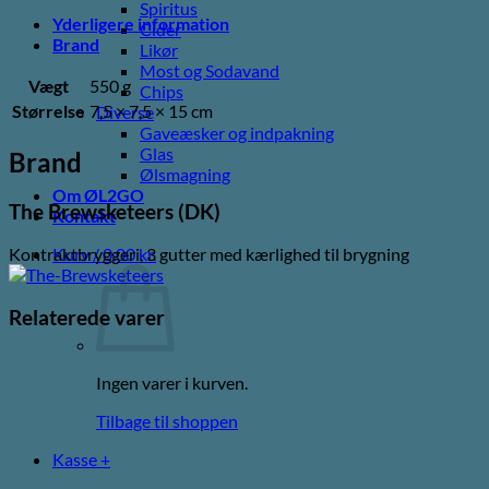
Spiritus
Yderligere information
Cider
Brand
Likør
Most og Sodavand
Vægt
550 g
Chips
Størrelse
7,5 × 7,5 × 15 cm
Diverse
Gaveæsker og indpakning
Glas
Brand
Ølsmagning
Om ØL2GO
The Brewsketeers (DK)
Kontakt
Kurv /
0,00
kr.
Kontraktbryggeri, 3 gutter med kærlighed til brygning
Relaterede varer
Ingen varer i kurven.
Tilbage til shoppen
Kasse
+