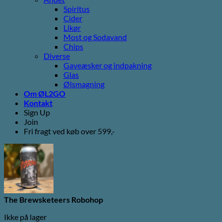
Spiritus
Cider
Likør
Most og Sodavand
Chips
Diverse
Gaveæsker og indpakning
Glas
Ølsmagning
Om ØL2GO
Kontakt
Sign Up
Join
Fri fragt ved køb over 599,-
The Brewsketeers Robohop
Ikke på lager