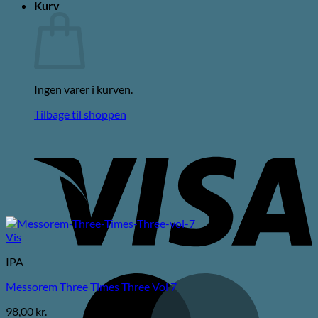
Kurv
Ingen varer i kurven.
Tilbage til shoppen
V
Vis
IPA
M
Messorem Three Times Three Vol 7
98,00
kr.