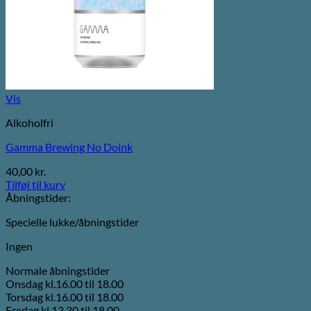
Vis
Alkoholfri
Gamma Brewing No Doink
40,00
kr.
Tilføj til kurv
Åbningstider:
Specielle lukke/åbningstider
Ingen
Normale åbningstider
Onsdag kl.16.00 til 18.00
Torsdag kl.16.00 til 18.00
Fredag kl.13.30 til 18.00