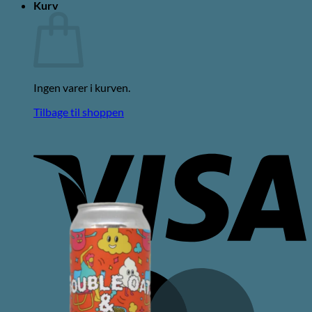
Kurv
Ingen varer i kurven.
Tilbage til shoppen
V
M