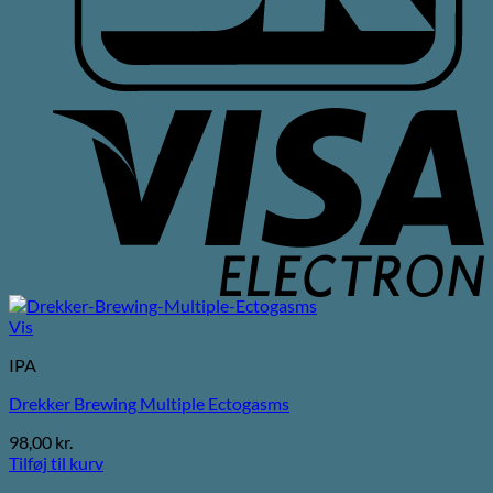
V
E
Vis
IPA
Drekker Brewing Multiple Ectogasms
98,00
kr.
Tilføj til kurv