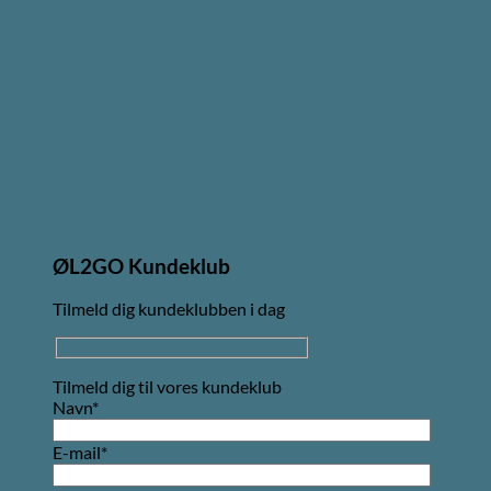
ØL2GO Kundeklub
Tilmeld dig kundeklubben i dag
Tilmeld dig til vores kundeklub
Navn*
E-mail*