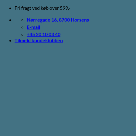
Fortsæt
Fri fragt ved køb over 599,-
til
indhold
Nørregade 16, 8700 Horsens
E-mail
+45 20 10 03 40
Tilmeld kundeklubben