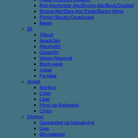
Red Ale/Amber Ale/Brown Ale/Bock/Dubbel
Strong Ale/Dark Ale/Triple/Barley Wine
Porter/Stouts/Quadrupel
Røgøl
Øl
Tilbud
6pack2go
Alkoholfri
Glutenfri
Vegan/Vegansk
Black week
Juleøl
Farsdag
Andet
Spiritus
Cider
Likør
Most og Sodavand
Chips
Diverse
Gaveæsker og indpakning
Glas
Ølsmagning