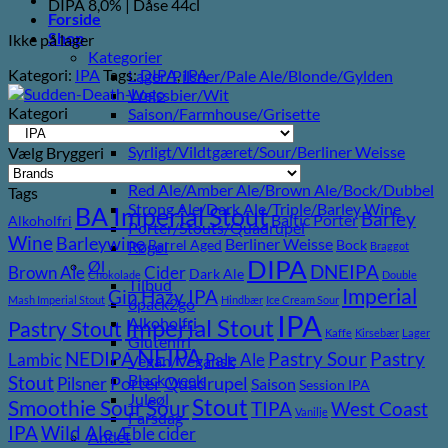
DIPA 8,0% | Dåse 44cl
Forside
Shop
Ikke på lager
Kategorier
Kategori:
IPA
Tags:
DIPA
,
IPA
Lager/Pilsner/Pale Ale/Blonde/Gylden
Weissbier/Wit
Kategori
Saison/Farmhouse/Grisette
IPA
Syrligt/Vildtgæret/Sour/Berliner Weisse
Vælg Bryggeri
Mjød/Melomel/Braggot
Red Ale/Amber Ale/Brown Ale/Bock/Dubbel
Tags
Strong Ale/Dark Ale/Triple/Barley Wine
BA Imperial Stout
Barley
Baltic Porter
Alkoholfri
Porter/Stouts/Quadrupel
Wine
Barleywine
Berliner Weisse
Barrel Aged
Bock
Røgøl
Braggot
DIPA
Øl
DNEIPA
Brown Ale
Cider
Dark Ale
Chokolade
Double
Tilbud
Imperial
Gin
Hazy IPA
Mash Imperial Stout
Hindbær
Ice Cream Sour
6pack2go
IPA
Imperial Stout
Alkoholfri
Pastry Stout
Kaffe
Kirsebær
Lager
Glutenfri
NEIPA
Pastry
NEDIPA
Pastry Sour
Lambic
Pale Ale
Vegan/Vegansk
Black week
Stout
Pilsner
Porter
Quadrupel
Saison
Session IPA
Juleøl
Stout
Sour
Smoothie Sour
TIPA
West Coast
Vanilje
Farsdag
Wild Ale
IPA
Æble cider
Andet