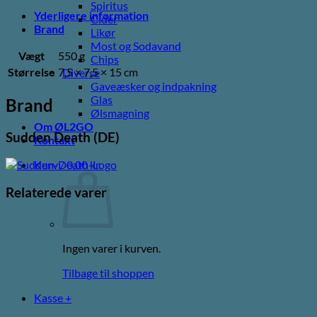
Spiritus
Yderligere information
Cider
Brand
Likør
Most og Sodavand
Vægt
550 g
Chips
Størrelse
7,5 × 7,5 × 15 cm
Diverse
Gaveæsker og indpakning
Glas
Brand
Ølsmagning
Om ØL2GO
Sudden Death (DE)
Kontakt
Kurv /
0,00
kr.
Relaterede varer
Ingen varer i kurven.
Tilbage til shoppen
Kasse
+