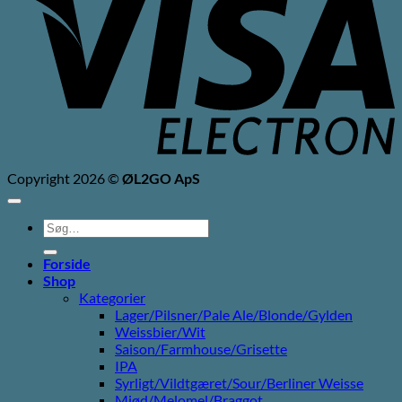
Copyright 2026 ©
ØL2GO ApS
Søg
efter:
Forside
Shop
Kategorier
Lager/Pilsner/Pale Ale/Blonde/Gylden
Weissbier/Wit
Saison/Farmhouse/Grisette
IPA
Syrligt/Vildtgæret/Sour/Berliner Weisse
Mjød/Melomel/Braggot