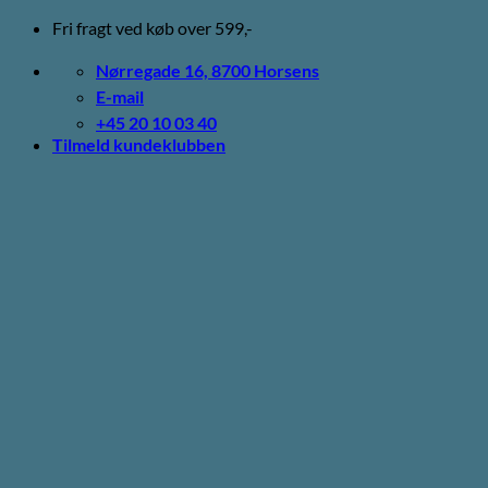
Fortsæt
Fri fragt ved køb over 599,-
til
indhold
Nørregade 16, 8700 Horsens
E-mail
+45 20 10 03 40
Tilmeld kundeklubben