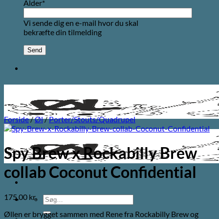
Alder*
Vi sende dig en e-mail hvor du skal
bekræfte din tilmelding
Forside
/
Øl
/
Porter/Stouts/Quadrupel
Spy Brew x Rockabilly Brew
collab Coconut Confidential
175,00
kr.
Søg
efter:
Øllen er brygget sammen med Rene fra Rockabilly Brew og