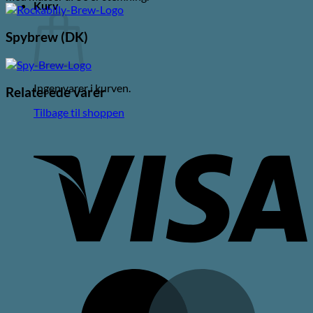
Kurv
Spybrew (DK)
Ingen varer i kurven.
Relaterede varer
Tilbage til shoppen
V
M