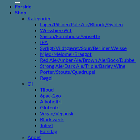
Forside
Shop
Kategorier
Lager/Pilsner/Pale Ale/Blonde/Gylden
Weissbier/Wit
Saison/Farmhouse/Grisette
IPA
Syrligt/Vildtgæret/Sour/Berliner Weisse
Mjød/Melomel/Braggot
Red Ale/Amber Ale/Brown Ale/Bock/Dubbel
Strong Ale/Dark Ale/Triple/Barley Wine
Porter/Stouts/Quadrupel
Røgøl
Øl
Tilbud
6pack2go
Alkoholfri
Glutenfri
Vegan/Vegansk
Black week
Juleøl
Farsdag
Andet