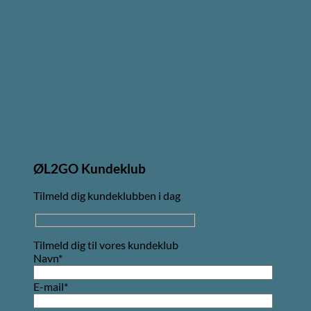
ØL2GO Kundeklub
Tilmeld dig kundeklubben i dag
Tilmeld dig til vores kundeklub
Navn*
E-mail*