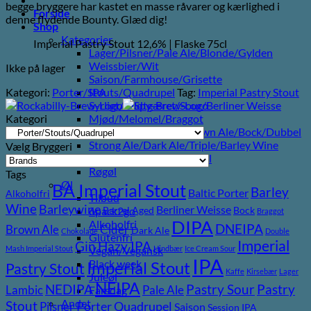
begge bryggere har kastet en masse råvarer og kærlighed i
Forside
denne flydende Bounty. Glæd dig!
Shop
Kategorier
Imperial Pastry Stout 12,6% | Flaske 75cl
Lager/Pilsner/Pale Ale/Blonde/Gylden
Weissbier/Wit
Ikke på lager
Saison/Farmhouse/Grisette
Kategori:
Porter/Stouts/Quadrupel
Tag:
Imperial Pastry Stout
IPA
Syrligt/Vildtgæret/Sour/Berliner Weisse
Kategori
Mjød/Melomel/Braggot
Red Ale/Amber Ale/Brown Ale/Bock/Dubbel
Strong Ale/Dark Ale/Triple/Barley Wine
Vælg Bryggeri
Porter/Stouts/Quadrupel
Røgøl
Tags
Øl
BA Imperial Stout
Barley
Baltic Porter
Alkoholfri
Tilbud
Wine
Barleywine
Berliner Weisse
Barrel Aged
Bock
6pack2go
Braggot
DIPA
Alkoholfri
DNEIPA
Brown Ale
Cider
Dark Ale
Chokolade
Double
Glutenfri
Imperial
Gin
Hazy IPA
Mash Imperial Stout
Hindbær
Ice Cream Sour
Vegan/Vegansk
IPA
Black week
Imperial Stout
Pastry Stout
Kaffe
Kirsebær
Lager
Juleøl
NEIPA
Pastry
NEDIPA
Pastry Sour
Lambic
Pale Ale
Farsdag
Andet
Stout
Pilsner
Porter
Quadrupel
Saison
Session IPA