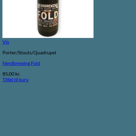
Vis
Porter/Stouts/Quadrupel
Nerdbrewing Fold
85,00
kr.
Tilføj til kurv