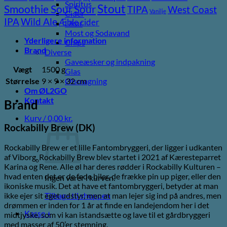
Spiritus
Stout
Sour
Smoothie Sour
TIPA
West Coast
Vanilje
Cider
Wild Ale
IPA
Æble cider
Likør
Most og Sodavand
Yderligere information
Chips
Brand
Diverse
Gaveæsker og indpakning
Vægt
1500 g
Glas
Størrelse
9 × 9 × 32 cm
Ølsmagning
Om ØL2GO
Kontakt
Brand
Kurv /
0,00
kr.
Rockabilly Brew (DK)
Rockabilly Brew er et lille Fantombryggeri, der ligger i udkanten
af Viborg. Rockabilly Brew blev startet i 2021 af Kæresteparret
Karina og Rene. Alle øl har deres rødder i Rockabilly Kulturen –
hvad enten det er de fede biler, de frække pin up piger, eller den
Ingen varer i kurven.
ikoniske musik. Det at have et fantombryggeri, betyder at man
Tilbage til shoppen
ikke ejer sit eget udstyr, men at man lejer sig ind på andres, men
drømmen er inden for 1 år at finde en landejendom her i det
Kasse
+
midtjyske, som vi kan istandsætte og lave til et gårdbryggeri
med masser af 50’er stemning.