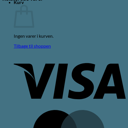
Kurv
Ingen varer i kurven.
Tilbage til shoppen
V
M