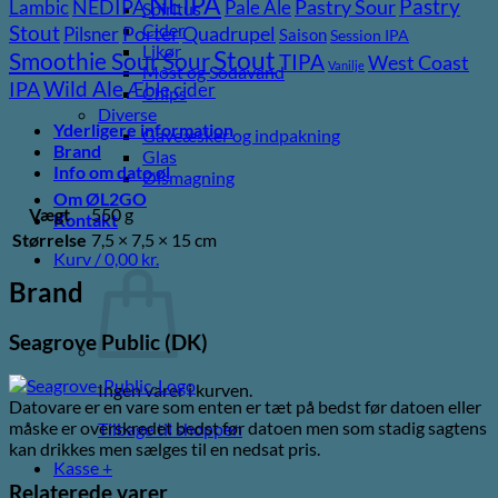
NEIPA
Pastry
NEDIPA
Pastry Sour
Lambic
Pale Ale
Spiritus
Cider
Stout
Porter
Quadrupel
Pilsner
Saison
Session IPA
Likør
Stout
Sour
Smoothie Sour
TIPA
West Coast
Vanilje
Most og Sodavand
Wild Ale
IPA
Æble cider
Chips
Diverse
Yderligere information
Gaveæsker og indpakning
Brand
Glas
Info om dato øl
Ølsmagning
Om ØL2GO
Vægt
550 g
Kontakt
Størrelse
7,5 × 7,5 × 15 cm
Kurv /
0,00
kr.
Brand
Seagrove Public (DK)
Ingen varer i kurven.
Datovare er en vare som enten er tæt på bedst før datoen eller
måske er overskredet bedst før datoen men som stadig sagtens
Tilbage til shoppen
kan drikkes men sælges til en nedsat pris.
Kasse
+
Relaterede varer