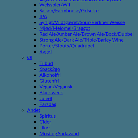
Weissbier/Wit
Saison/Farmhouse/Grisette
IPA
Syrligt/Vildtgæret/Sour/Berliner Weisse
Mjød/Melomel/Braggot
Red Ale/Amber Ale/Brown Ale/Bock/Dubbel
Strong Ale/Dark Ale/Triple/Barley Wine
Porter/Stouts/Quadrupel
Røgøl
Øl
Tilbud
6pack2go
Alkoholfri
Glutenfri
Vegan/Vegansk
Black week
Juleøl
Farsdag
Andet
Spiritus
Cider
Likør
Most og Sodavand