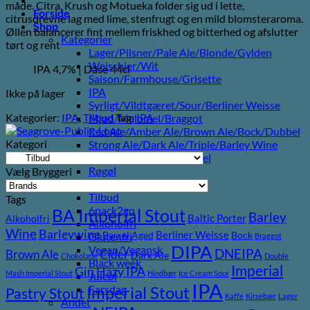
måde. Citra, Krush og Motueka folder sig ud i lette,
var:
er:
Forside
citrusdrevne lag med lime, stenfrugt og en mild blomsteraroma.
55,00 kr..
30,00 kr..
Shop
Øllen balancerer fint mellem friskhed og bitterhed og afslutter
Kategorier
tørt og rent
Lager/Pilsner/Pale Ale/Blonde/Gylden
Weissbier/Wit
IPA 4,7% | Dåse 44cl
Saison/Farmhouse/Grisette
IPA
Ikke på lager
Syrligt/Vildtgæret/Sour/Berliner Weisse
Kategorier:
IPA
,
Tilbud
Tag:
IPA
Mjød/Melomel/Braggot
Red Ale/Amber Ale/Brown Ale/Bock/Dubbel
Kategori
Strong Ale/Dark Ale/Triple/Barley Wine
Porter/Stouts/Quadrupel
Røgøl
Vælg Bryggeri
Øl
Tilbud
Tags
6pack2go
BA Imperial Stout
Barley
Baltic Porter
Alkoholfri
Alkoholfri
Wine
Barleywine
Berliner Weisse
Barrel Aged
Bock
Glutenfri
Braggot
DIPA
Vegan/Vegansk
DNEIPA
Brown Ale
Cider
Dark Ale
Chokolade
Double
Black week
Imperial
Gin
Hazy IPA
Mash Imperial Stout
Hindbær
Ice Cream Sour
Juleøl
IPA
Imperial Stout
Farsdag
Pastry Stout
Kaffe
Kirsebær
Lager
Andet