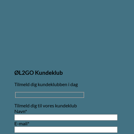
ØL2GO Kundeklub
Tilmeld dig kundeklubben i dag
Tilmeld dig til vores kundeklub
Navn*
E-mail*