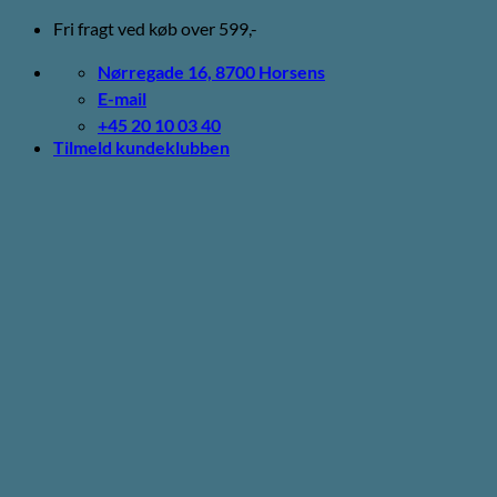
Fortsæt
Fri fragt ved køb over 599,-
til
indhold
Nørregade 16, 8700 Horsens
E-mail
+45 20 10 03 40
Tilmeld kundeklubben