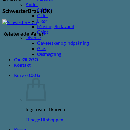
Andet
Spiritus
SchwesterBrau (DK)
Cider
Likør
Most og Sodavand
Chips
Relaterede varer
Diverse
Gaveæsker og indpakning
Glas
Ølsmagning
Om ØL2GO
Kontakt
Kurv /
0,00
kr.
Ingen varer i kurven.
Tilbage til shoppen
Kasse
+