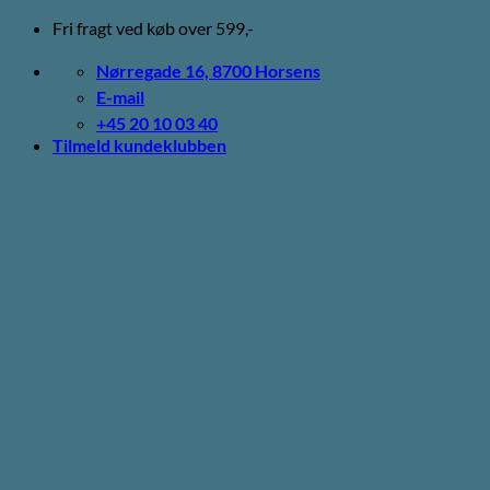
Fortsæt
Fri fragt ved køb over 599,-
til
indhold
Nørregade 16, 8700 Horsens
E-mail
+45 20 10 03 40
Tilmeld kundeklubben