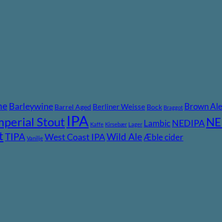
ne
Barleywine
Brown Al
Berliner Weisse
Barrel Aged
Bock
Braggot
IPA
mperial Stout
NE
NEDIPA
Lambic
Kaffe
Kirsebær
Lager
t
TIPA
Wild Ale
West Coast IPA
Æble cider
Vanilje