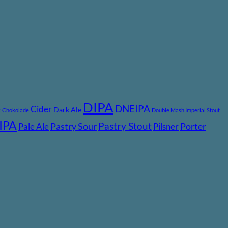
DIPA
DNEIPA
e
Cider
Dark Ale
Chokolade
Double Mash Imperial Stout
IPA
Pastry Stout
Pastry Sour
Porter
Pale Ale
Pilsner