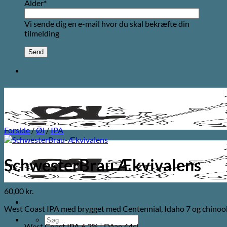
Alder*
Vi sende dig en e-mail hvor du skal bekræfte din
tilmelding
Forside
/
Øl
/
IPA
SchwesterBrau Ækvivalens
60,00
kr.
West Coast IPA med brygget med Centennial, Idaho 7 og chinoo
Søg
West Coast IPA 6,2% | Dåae 44cl