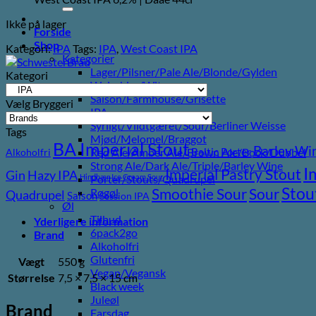
efter:
Ikke på lager
Forside
Shop
Kategori:
IPA
Tags:
IPA
,
West Coast IPA
Kategorier
Lager/Pilsner/Pale Ale/Blonde/Gylden
Kategori
Weissbier/Wit
Saison/Farmhouse/Grisette
Vælg Bryggeri
IPA
Syrligt/Vildtgæret/Sour/Berliner Weisse
Tags
Mjød/Melomel/Braggot
BA Imperial Stout
Barley Wi
Baltic Porter
Red Ale/Amber Ale/Brown Ale/Bock/Dubbel
Alkoholfri
Strong Ale/Dark Ale/Triple/Barley Wine
I
Imperial Pastry Stout
Gin
Hazy IPA
Hindbær
Ice Cream Sour
Porter/Stouts/Quadrupel
Stou
Sour
Smoothie Sour
Røgøl
Quadrupel
Saison
Session IPA
Øl
Tilbud
Yderligere information
6pack2go
Brand
Alkoholfri
Glutenfri
Vægt
550 g
Vegan/Vegansk
Størrelse
7,5 × 7,5 × 15 cm
Black week
Juleøl
Brand
Farsdag