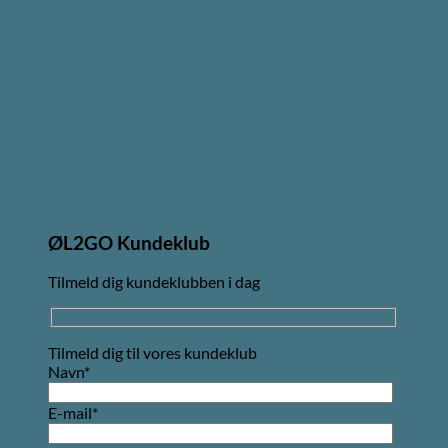
ØL2GO Kundeklub
Tilmeld dig kundeklubben i dag
Tilmeld dig til vores kundeklub
Navn*
E-mail*