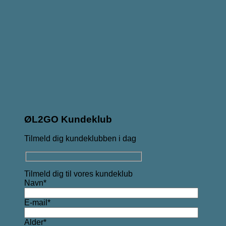
ØL2GO Kundeklub
Tilmeld dig kundeklubben i dag
Tilmeld dig til vores kundeklub
Navn*
E-mail*
Alder*