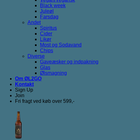
Black week
Juleøl
Farsdag
Andet
Spiritus
Cider
Likør
Most og Sodavand
Chips
Diverse
Gaveæsker og indpakning
Glas
Ølsmagning
Om ØL2GO
Kontakt
Sign Up
Join
Fri fragt ved køb over 599,-