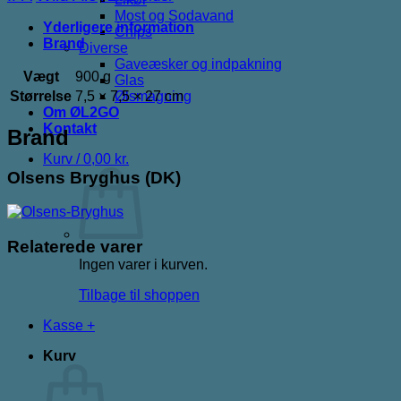
Most og Sodavand
Yderligere information
Chips
Brand
Diverse
Gaveæsker og indpakning
Vægt
900 g
Glas
Størrelse
7,5 × 7,5 × 27 cm
Ølsmagning
Om ØL2GO
Kontakt
Brand
Kurv /
0,00
kr.
Olsens Bryghus (DK)
Relaterede varer
Ingen varer i kurven.
Tilbage til shoppen
Kasse
+
Kurv