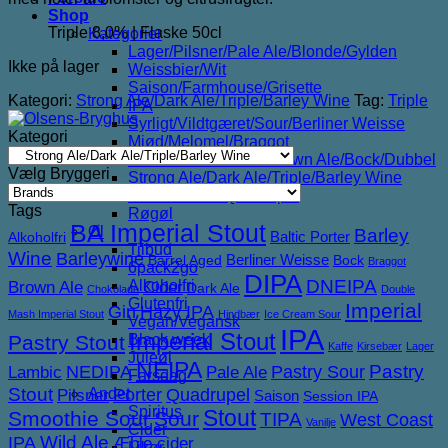
Shop
Triple 8,0% | Flaske 50cl
Kategorier
Lager/Pilsner/Pale Ale/Blonde/Gylden
Ikke på lager
Weissbier/Wit
Saison/Farmhouse/Grisette
Kategori:
Strong Ale/Dark Ale/Triple/Barley Wine
Tag:
Triple
IPA
Syrligt/Vildtgæret/Sour/Berliner Weisse
Kategori
Mjød/Melomel/Braggot
Red Ale/Amber Ale/Brown Ale/Bock/Dubbel
Vælg Bryggeri
Strong Ale/Dark Ale/Triple/Barley Wine
Porter/Stouts/Quadrupel
Tags
Røgøl
BA Imperial Stout
Øl
Barley
Baltic Porter
Alkoholfri
Tilbud
Wine
Barleywine
Berliner Weisse
Barrel Aged
Bock
Braggot
6pack2go
DIPA
DNEIPA
Alkoholfri
Brown Ale
Cider
Dark Ale
Chokolade
Double
Glutenfri
Imperial
Gin
Hazy IPA
Mash Imperial Stout
Hindbær
Ice Cream Sour
Vegan/Vegansk
IPA
Imperial Stout
Pastry Stout
Black week
Kaffe
Kirsebær
Lager
Juleøl
NEIPA
NEDIPA
Pastry Sour
Pastry
Lambic
Pale Ale
Farsdag
Stout
Porter
Quadrupel
Andet
Pilsner
Saison
Session IPA
Spiritus
Stout
Smoothie Sour
Sour
TIPA
West Coast
Vanilje
Cider
IPA
Wild Ale
Æble cider
Likør