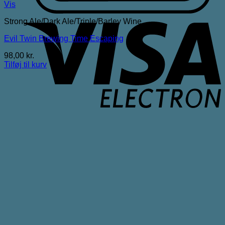
Vis
V
Strong Ale/Dark Ale/Triple/Barley Wine
E
Evil Twin Brewing Time Escaping
98,00
kr.
Tilføj til kurv