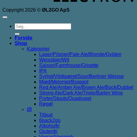
Copyright 2026 ©
ØL2GO ApS
Søg
efter:
Forside
Shop
Kategorier
Lager/Pilsner/Pale Ale/Blonde/Gylden
Weissbier/Wit
Saison/Farmhouse/Grisette
IPA
Syrligt/Vildtgæret/Sour/Berliner Weisse
Mjød/Melomel/Braggot
Red Ale/Amber Ale/Brown Ale/Bock/Dubbel
Strong Ale/Dark Ale/Triple/Barley Wine
Porter/Stouts/Quadrupel
Røgøl
Øl
Tilbud
6pack2go
Alkoholfri
Glutenfri
Vegan/Vegansk