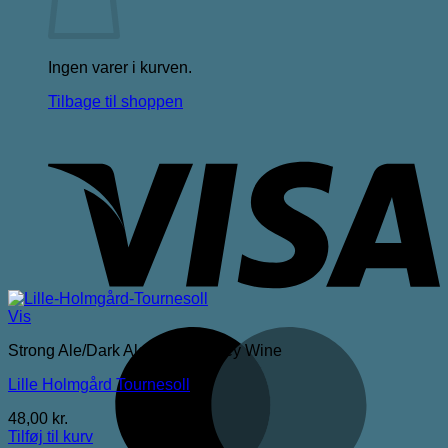
Ingen varer i kurven.
Tilbage til shoppen
V
Vis
M
Strong Ale/Dark Ale/Triple/Barley Wine
Lille Holmgård Tournesoll
48,00
kr.
Tilføj til kurv