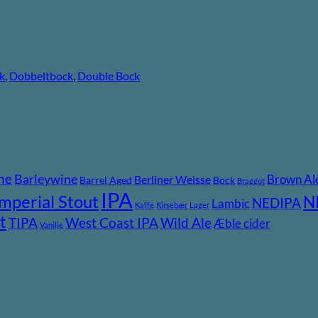
k
,
Dobbeltbock
,
Double Bock
ne
Barleywine
Brown Al
Berliner Weisse
Barrel Aged
Bock
Braggot
IPA
Imperial Stout
N
NEDIPA
Lambic
Kaffe
Kirsebær
Lager
t
TIPA
Wild Ale
West Coast IPA
Æble cider
Vanilje