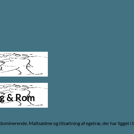
Eg & Rom
 dominerende. Maltsødme og tilsætning af egetræ, der har ligget i 