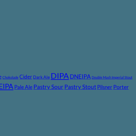
DIPA
DNEIPA
e
Cider
Dark Ale
Chokolade
Double Mash Imperial Stout
EIPA
Pastry Stout
Pastry Sour
Pale Ale
Pilsner
Porter