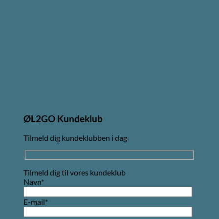
ØL2GO Kundeklub
Tilmeld dig kundeklubben i dag
Tilmeld dig til vores kundeklub
Navn*
E-mail*