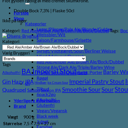
Flot gylden rødlig øl med cremet skumkrone.
efter:
Double Bock 7,3% | Flaske 50cl
Forside
Shop
Ikke på lager
Kategorier
Lager/Pilsner/Pale Ale/Blonde/Gylden
Kategori:
Red Ale/Amber Ale/Brown Ale/Bock/Dubbel
Tags:
Boc
Weissbier/Wit
Saison/Farmhouse/Grisette
Kategori
IPA
Syrligt/Vildtgæret/Sour/Berliner Weisse
Vælg Bryggeri
Mjød/Melomel/Braggot
Red Ale/Amber Ale/Brown Ale/Bock/Dubbel
Tags
Strong Ale/Dark Ale/Triple/Barley Wine
BA Imperial Stout
Barley Wi
Baltic Porter
Porter/Stouts/Quadrupel
Alkoholfri
Røgøl
Imperial Pastry Stout
Gin
Hazy IPA
Hindbær
Ice Cream Sour
Øl
Stou
Sour
Smoothie Sour
Tilbud
Quadrupel
Saison
Session IPA
6pack2go
Alkoholfri
Yderligere information
Glutenfri
Brand
Vegan/Vegansk
Black week
Vægt
900 g
Juleøl
Størrelse
7,5 × 7,5 × 27 cm
Farsdag