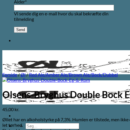
Alder*
Vi sende dig en e-mail hvor du skal bekræfte din
tilmelding
Forside
/
Øl
/
Red Ale/Amber Ale/Brown Ale/Bock/Dubbel
Olsens-Bryghus Double Bock 
45,00
kr.
Øllet har en alkoholstyrke på 7,3%. Humlen er tilstede, men ikke
let tørhed.
Søg