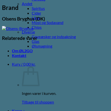
Andet
Brand
Spiritus
Cider
Likør
Olsens Bryghus (DK)
Most og Sodavand
Chips
Diverse
Gaveæsker og indpakning
Relaterede varer
Glas
Ølsmagning
Om ØL2GO
Kontakt
Kurv /
0,00
kr.
Ingen varer i kurven.
Tilbage til shoppen
Kasse
+