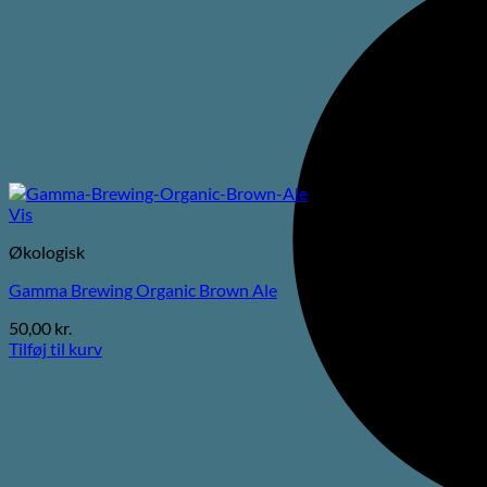
Vis
Økologisk
Gamma Brewing Organic Brown Ale
50,00
kr.
Tilføj til kurv