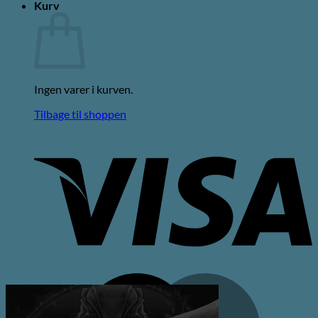
Kurv
Ingen varer i kurven.
Tilbage til shoppen
V
M