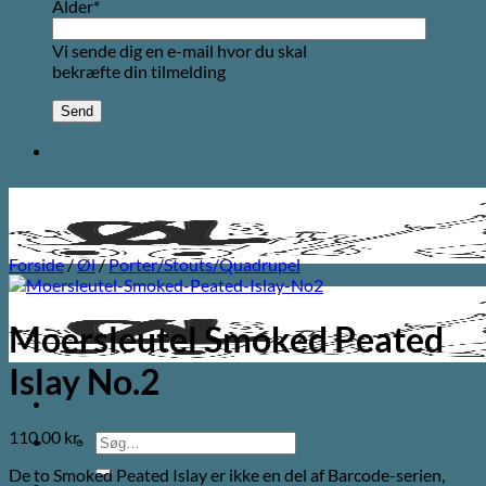
Alder*
Vi sende dig en e-mail hvor du skal
bekræfte din tilmelding
Forside
/
Øl
/
Porter/Stouts/Quadrupel
Moersleutel Smoked Peated
Islay No.2
110,00
kr.
Søg
efter:
De to Smoked Peated Islay er ikke en del af Barcode-serien,