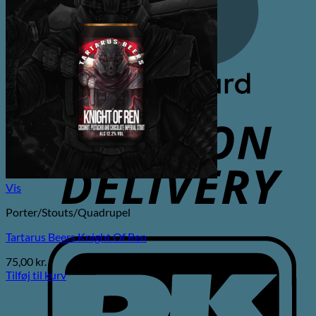
C
D
Vis
Porter/Stouts/Quadrupel
Tartarus Beers Knight Of Ren
D
75,00
kr.
Tilføj til kurv