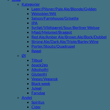
Kategorier
Lager/Pilsner/Pale Ale/Blonde/Gylden
Weissbier/Wit
Saison/Farmhouse/Grisette
IPA
Syrligt/Vildtgæret/Sour/Berliner Weisse
Mjød/Melomel/Braggot
Red Ale/Amber Ale/Brown Ale/Bock/Dubbel
Strong Ale/Dark Ale/Triple/Barley Wine
Porter/Stouts/Quadrupel
Røgøl
Øl
Tilbud
6pack2go
Alkoholfri
Glutenfri
Vegan/Vegansk
Black week
Juleøl
Farsdag
Andet
Spiritus
Cider