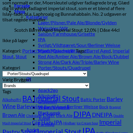
som normalt er der, Moersleutel udgiver fadlagrede bryg. Glæd
Forside
dig til whiskyfadlagret imperial stout, som er et blend af flere
Shop
Islay-fade, bl.a. Laphroaig og Bunnahabbain. No. 2 udgaven er
Kategorier
tilsat røgede mandler.
Lager/Pilsner/Pale Ale/Blonde/Gylden
Weissbier/Wit
Scotch Barrel Aged Imperial Stout 12,0% | Dåse 44cl
Saison/Farmhouse/Grisette
IPA
Ikke på lager
Syrligt/Vildtgæret/Sour/Berliner Weisse
Kategori:
Porter/Stouts/Quadrupel
Tags:
Barrel Aged
,
Imperial
Mjød/Melomel/Braggot
Stout
,
Stout
Red Ale/Amber Ale/Brown Ale/Bock/Dubbel
Strong Ale/Dark Ale/Triple/Barley Wine
Kategori
Porter/Stouts/Quadrupel
Røgøl
Øl
Vælg Bryggeri
Tilbud
6pack2go
Tags
Alkoholfri
BA Imperial Stout
Barley
Baltic Porter
Alkoholfri
Glutenfri
Wine
Barleywine
Berliner Weisse
Vegan/Vegansk
Barrel Aged
Bock
Braggot
DIPA
Black week
DNEIPA
Brown Ale
Cider
Dark Ale
Chokolade
Double
Juleøl
Imperial
Gin
Hazy IPA
Mash Imperial Stout
Hindbær
Ice Cream Sour
Farsdag
IPA
Andet
Imperial Stout
Pastry Stout
Kaffe
Kirsebær
Lager