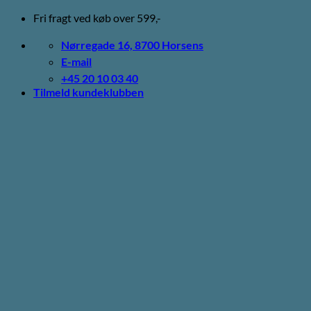
Fortsæt
Fri fragt ved køb over 599,-
til
indhold
Nørregade 16, 8700 Horsens
E-mail
+45 20 10 03 40
Tilmeld kundeklubben