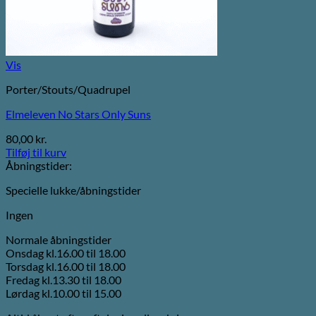
Vis
Porter/Stouts/Quadrupel
Elmeleven No Stars Only Suns
80,00
kr.
Tilføj til kurv
Åbningstider:
Specielle lukke/åbningstider
Ingen
Normale åbningstider
Onsdag kl.16.00 til 18.00
Torsdag kl.16.00 til 18.00
Fredag kl.13.30 til 18.00
Lørdag kl.10.00 til 15.00