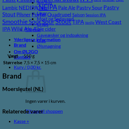
Spiritus
NEIPA
Pastry
NEDIPA
Pastry Sour
Lambic
Pale Ale
Cider
Likør
Stout
Porter
Quadrupel
Pilsner
Saison
Session IPA
Most og Sodavand
Stout
Sour
Smoothie Sour
TIPA
West Coast
Vanilje
Chips
Wild Ale
IPA
Æble cider
Diverse
Gaveæsker og indpakning
Yderligere information
Glas
Brand
Ølsmagning
Om ØL2GO
Vægt
550 g
Kontakt
Størrelse
7,5 × 7,5 × 15 cm
Kurv /
0,00
kr.
Brand
Moersleutel (NL)
Ingen varer i kurven.
Tilbage til shoppen
Relaterede varer
Kasse
+