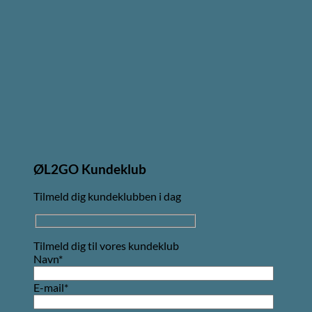
ØL2GO Kundeklub
Tilmeld dig kundeklubben i dag
Tilmeld dig til vores kundeklub
Navn*
E-mail*