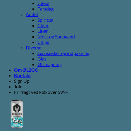
Juleøl
Farsdag
Andet
Spiritus
Cider
Likør
Most og Sodavand
Chips
Diverse
Gaveæsker og indpakning
Glas
Ølsmagning
Om ØL2GO
Kontakt
Sign Up
Join
Fri fragt ved køb over 599,-