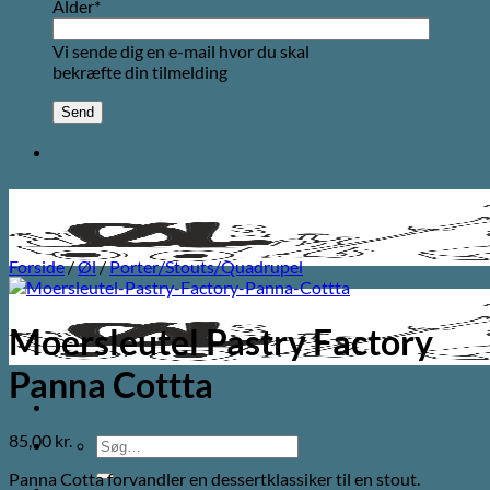
Alder*
Vi sende dig en e-mail hvor du skal
bekræfte din tilmelding
Forside
/
Øl
/
Porter/Stouts/Quadrupel
Moersleutel Pastry Factory
Panna Cottta
85,00
kr.
Søg
efter:
Panna Cotta forvandler en dessertklassiker til en stout.