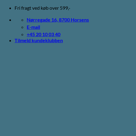
Fortsæt
Fri fragt ved køb over 599,-
til
indhold
Nørregade 16, 8700 Horsens
E-mail
+45 20 10 03 40
Tilmeld kundeklubben