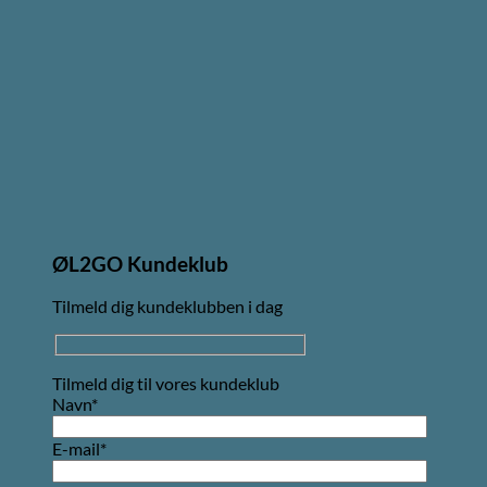
ØL2GO Kundeklub
Tilmeld dig kundeklubben i dag
Tilmeld dig til vores kundeklub
Navn*
E-mail*