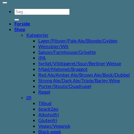
Søg
efter:
Forside
Shop
Kategorier
Lager/Pilsner/Pale Ale/Blonde/Gylden
Weissbier/Wit
Saison/Farmhouse/Grisette
IPA
Syrligt/Vildtgæret/Sour/Berliner Weisse
Mjød/Melomel/Braggot
Red Ale/Amber Ale/Brown Ale/Bock/Dubbel
Strong Ale/Dark Ale/Triple/Barley Wine
Porter/Stouts/Quadrupel
Røgøl
Øl
Tilbud
6pack2go
Alkoholfri
Glutenfri
Vegan/Vegansk
Black week