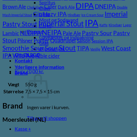
Spiritus
DIPA
DNEIPA
Brown Ale
Cider
Dark Ale
Chokolade
Double
Cider
Imperial
Gin
Hazy IPA
Likør
Mash Imperial Stout
Hindbær
Ice Cream Sour
Most og Sodavand
IPA
Imperial Stout
Pastry Stout
Chips
Kaffe
Kirsebær
Lager
NEIPA
Diverse
Pastry
NEDIPA
Pastry Sour
Lambic
Pale Ale
Gaveæsker og indpakning
Stout
Pilsner
Porter
Quadrupel
Saison
Session IPA
Glas
Stout
Sour
Smoothie Sour
TIPA
West Coast
Ølsmagning
Vanilje
Om ØL2GO
Wild Ale
IPA
Æble cider
Kontakt
Yderligere information
Kurv /
0,00
kr.
Brand
Vægt
550 g
Størrelse
7,5 × 7,5 × 15 cm
Brand
Ingen varer i kurven.
Tilbage til shoppen
Moersleutel (NL)
Kasse
+