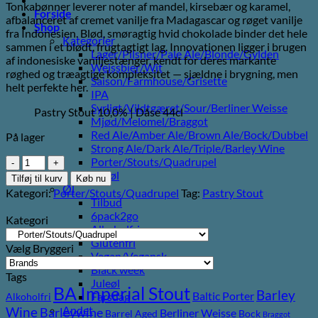
Tonkabønner leverer noter af mandel, kirsebær og karamel,
Forside
afbalanceret af cremet vanilje fra Madagascar og røget vanilje
Shop
fra Indonesien. Blød, smøragtig hvid chokolade binder det hele
Kategorier
sammen i et blødt, frugtagtigt lag. Innovationen ligger i brugen
Lager/Pilsner/Pale Ale/Blonde/Gylden
af indonesiske vaniljestænger, kendt for deres markante
Weissbier/Wit
røghed og træagtige kompleksitet — sjældne i brygning, men
Saison/Farmhouse/Grisette
helt perfekte her.
IPA
Syrligt/Vildtgæret/Sour/Berliner Weisse
Pastry Stout 10,0% | Dåse 44cl
Mjød/Melomel/Braggot
Red Ale/Amber Ale/Brown Ale/Bock/Dubbel
På lager
Strong Ale/Dark Ale/Triple/Barley Wine
Moersleutel
Porter/Stouts/Quadrupel
Pastry
Røgøl
Tilføj til kurv
Køb nu
Factory
Øl
Kategori:
Porter/Stouts/Quadrupel
Tag:
Pastry Stout
Panna
Tilbud
Cottta
6pack2go
Kategori
antal
Alkoholfri
Glutenfri
Vælg Bryggeri
Vegan/Vegansk
Black week
Tags
Juleøl
BA Imperial Stout
Barley
Baltic Porter
Farsdag
Alkoholfri
Andet
Wine
Barleywine
Berliner Weisse
Barrel Aged
Bock
Braggot