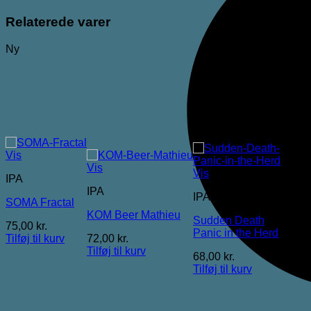
Relaterede varer
Ny
Vis
Vis
Vis
IPA
IPA
IPA
SOMA Fractal
KOM Beer Mathieu
Sudden Death
75,00
kr.
Panic in the Herd
Tilføj til kurv
72,00
kr.
Tilføj til kurv
68,00
kr.
Tilføj til kurv