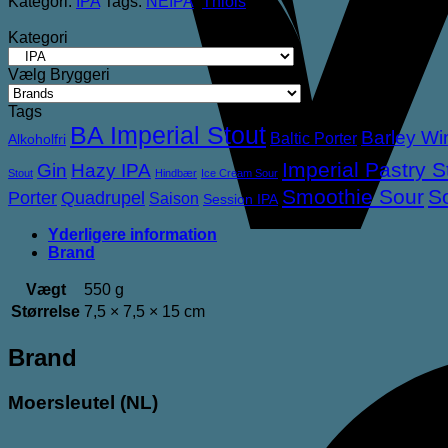
Kategori:
IPA
Tags:
NEIPA
,
Thiols
Kategori
Vælg Bryggeri
Tags
BA Imperial Stout
Barley Wi
Baltic Porter
Alkoholfri
Imperial Pastry S
Gin
Hazy IPA
Stout
Hindbær
Ice Cream Sour
Smoothie Sour
S
Porter
Quadrupel
Saison
Session IPA
Yderligere information
Brand
Vægt
550 g
Størrelse
7,5 × 7,5 × 15 cm
Brand
Moersleutel (NL)