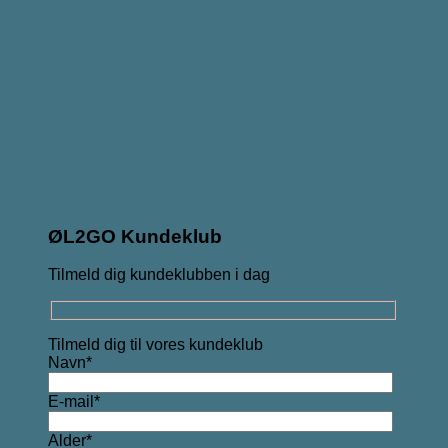
ØL2GO Kundeklub
Tilmeld dig kundeklubben i dag
Tilmeld dig til vores kundeklub
Navn*
E-mail*
Alder*