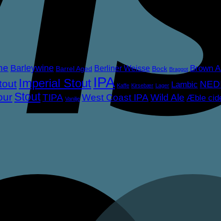
ne
Barleywine
Brown A
Berliner Weisse
Barrel Aged
Bock
Braggot
IPA
Imperial Stout
tout
NED
Lambic
Kaffe
Kirsebær
Lager
Stout
our
TIPA
West Coast IPA
Wild Ale
Æble cid
Vanilje