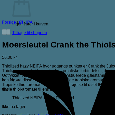
Forside
/
Øl
/
IPA
Ingen varer i kurven.
Tilbage til shoppen
Moersleutel Crank the Thiol
56,00
kr.
Thiolized hazy NEIPA hvor udgangs punktet er Crank the Juic
Thioler er meget virkningsfulde aromatiske forbindelser, der ka
Udtrykket “thioliseret” refererer til konstruerede gærstammer, de
kan frigøre disse tidligere utilgængelige tropiske aromaer i dere
Tropiske thiol-aromaer er en perfekt tilføjelse til diset IPA’er,
tilføje thiol-aromaer til enhver stilart.
Thiolized NEIPA 5,5% | Dåse 44cl
Ikke på lager