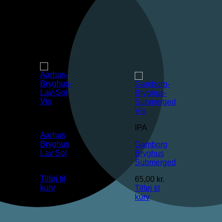
Vis
Vis
IPA
IPA
Aarhus
Bryghus
Gamborg
Lav Sol
Bryghus
Submerged
30,00
kr.
Tilføj til
65,00
kr.
kurv
Tilføj til
kurv