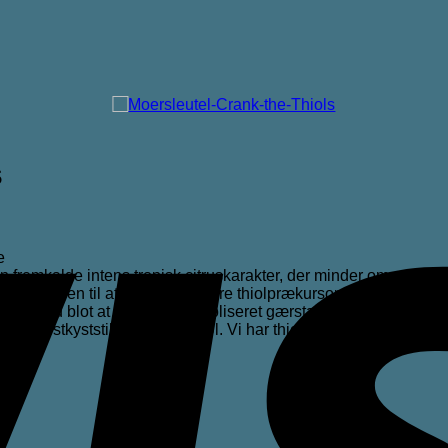
s
e
n fremkalde intens tropisk citruskarakter, der minder om saftig pa
r har evnen til at biotransformere thiolprækursorerne, der findes i
s øl ved blot at skifte til en thioliseret gærstamme.
 IPA’er i vestkyststil og humleølsøl. Vi har thioliserede gærstamm