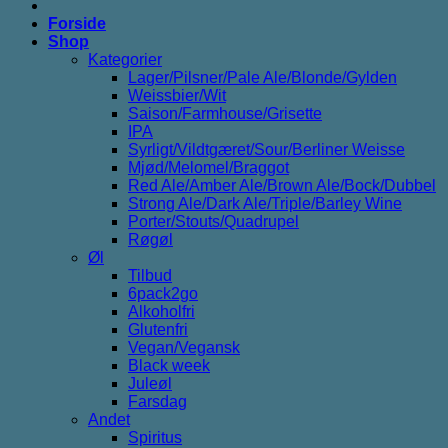
Forside
Shop
Kategorier
Lager/Pilsner/Pale Ale/Blonde/Gylden
Weissbier/Wit
Saison/Farmhouse/Grisette
IPA
Syrligt/Vildtgæret/Sour/Berliner Weisse
Mjød/Melomel/Braggot
Red Ale/Amber Ale/Brown Ale/Bock/Dubbel
Strong Ale/Dark Ale/Triple/Barley Wine
Porter/Stouts/Quadrupel
Røgøl
Øl
Tilbud
6pack2go
Alkoholfri
Glutenfri
Vegan/Vegansk
Black week
Juleøl
Farsdag
Andet
Spiritus