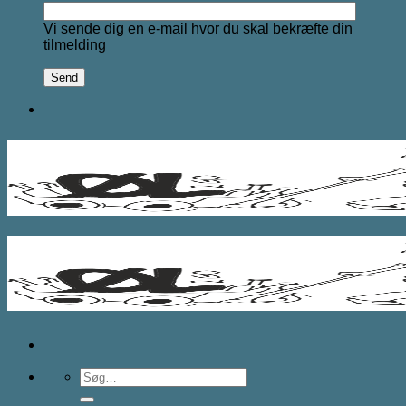
Vi sende dig en e-mail hvor du skal bekræfte din
tilmelding
Søg
efter: