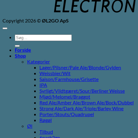
Copyright 2026 ©
ØL2GO ApS
Søg
efter:
Forside
Shop
Kategorier
Lager/Pilsner/Pale Ale/Blonde/Gylden
Weissbier/Wit
Saison/Farmhouse/Grisette
IPA
Syrligt/Vildtgæret/Sour/Berliner Weisse
Mjød/Melomel/Braggot
Red Ale/Amber Ale/Brown Ale/Bock/Dubbel
Strong Ale/Dark Ale/Triple/Barley Wine
Porter/Stouts/Quadrupel
Røgøl
Øl
Tilbud
6pack2go