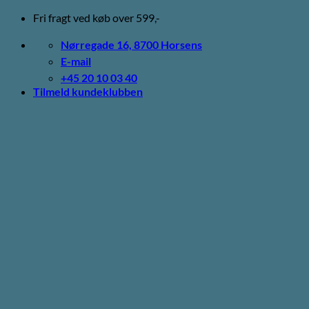
Fortsæt
Fri fragt ved køb over 599,-
til
indhold
Nørregade 16, 8700 Horsens
E-mail
+45 20 10 03 40
Tilmeld kundeklubben