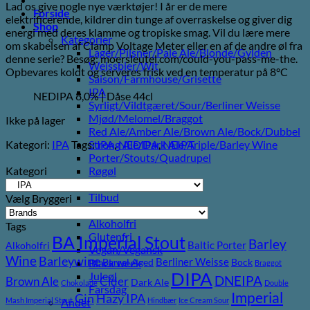
Lad os give nogle nye værktøjer! I år er de mere
Forside
elektrificerende, kildrer din tunge af overraskelse og giver dig
Shop
energi med deres klamme og tropiske smag. Vil du lære mere
Kategorier
om skabelsen af ​​Clamp Voltage Meter eller en af ​​de andre øl fra
Lager/Pilsner/Pale Ale/Blonde/Gylden
denne serie? Besøg: moersleutel.com/could-you-pass-me-the.
Weissbier/Wit
Opbevares koldt og serveres frisk ved en temperatur på 8°C
Saison/Farmhouse/Grisette
IPA
NEDIPA 8,0% | Dåse 44cl
Syrligt/Vildtgæret/Sour/Berliner Weisse
Mjød/Melomel/Braggot
Ikke på lager
Red Ale/Amber Ale/Brown Ale/Bock/Dubbel
Kategori:
IPA
Tags:
IPA
,
NEDIPA
,
NEIPA
Strong Ale/Dark Ale/Triple/Barley Wine
Porter/Stouts/Quadrupel
Kategori
Røgøl
Øl
Tilbud
Vælg Bryggeri
6pack2go
Alkoholfri
Tags
Glutenfri
BA Imperial Stout
Barley
Baltic Porter
Alkoholfri
Vegan/Vegansk
Wine
Barleywine
Berliner Weisse
Black week
Barrel Aged
Bock
Braggot
DIPA
Juleøl
DNEIPA
Brown Ale
Cider
Dark Ale
Chokolade
Double
Farsdag
Imperial
Gin
Hazy IPA
Mash Imperial Stout
Hindbær
Ice Cream Sour
Andet