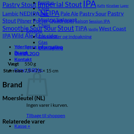
IPA
Spiritus
Imperial Stout
Pastry Stout
Kaffe
Kirsebær
Lager
Cider
NEIPA
Pastry
NEDIPA
Pastry Sour
Lambic
Pale Ale
Likør
Most og Sodavand
Stout
Porter
Quadrupel
Pilsner
Saison
Session IPA
Chips
Stout
Sour
Smoothie Sour
TIPA
West Coast
Vanilje
Diverse
Wild Ale
IPA
Æble cider
Gaveæsker og indpakning
Glas
Yderligere information
Ølsmagning
Brand
Om ØL2GO
Kontakt
Vægt
550 g
Kurv /
0,00
kr.
Størrelse
7,5 × 7,5 × 15 cm
Brand
Moersleutel (NL)
Ingen varer i kurven.
Tilbage til shoppen
Relaterede varer
Kasse
+