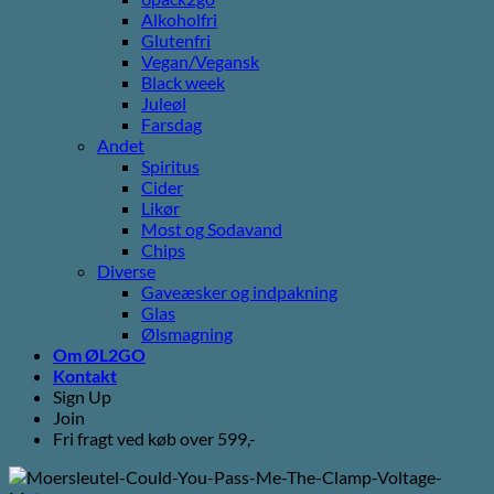
Alkoholfri
Glutenfri
Vegan/Vegansk
Black week
Juleøl
Farsdag
Andet
Spiritus
Cider
Likør
Most og Sodavand
Chips
Diverse
Gaveæsker og indpakning
Glas
Ølsmagning
Om ØL2GO
Kontakt
Sign Up
Join
Fri fragt ved køb over 599,-