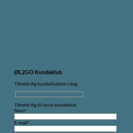
ØL2GO Kundeklub
Tilmeld dig kundeklubben i dag
Tilmeld dig til vores kundeklub
Navn*
E-mail*