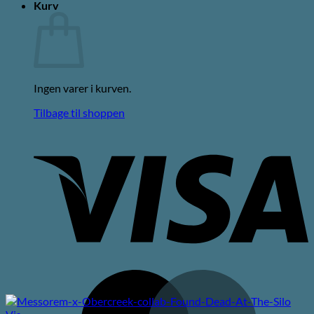
Kurv
Ingen varer i kurven.
Tilbage til shoppen
V
M