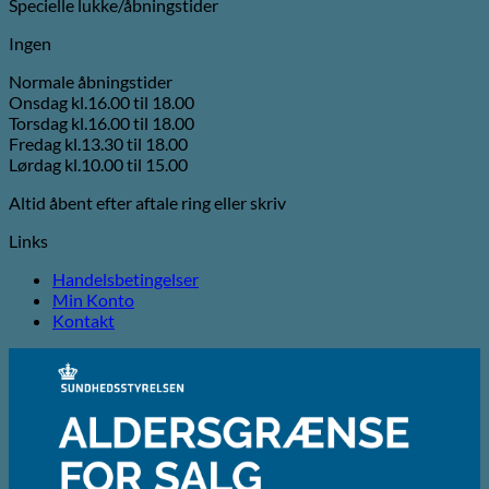
Specielle lukke/åbningstider
Ingen
Normale åbningstider
Onsdag kl.16.00 til 18.00
Torsdag kl.16.00 til 18.00
Fredag kl.13.30 til 18.00
Lørdag kl.10.00 til 15.00
Altid åbent efter aftale ring eller skriv
Links
Handelsbetingelser
Min Konto
Kontakt