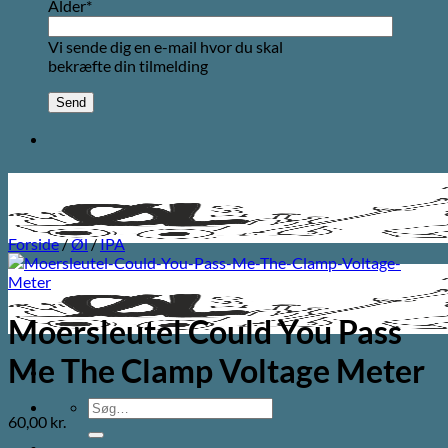
Alder*
Vi sende dig en e-mail hvor du skal
bekræfte din tilmelding
Forside
/
Øl
/
IPA
Moersleutel Could You Pass
Me The Clamp Voltage Meter
Søg
60,00
kr.
efter: