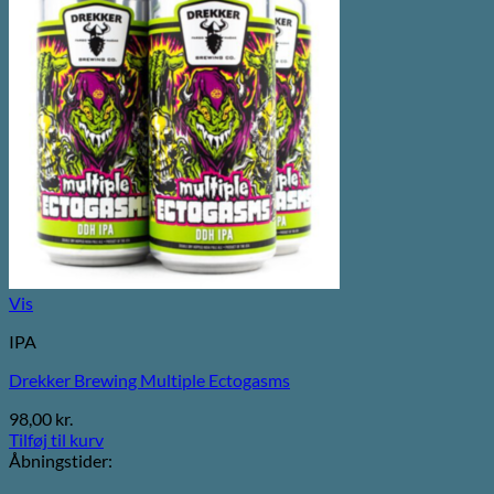
Vis
IPA
Drekker Brewing Multiple Ectogasms
98,00
kr.
Tilføj til kurv
Åbningstider: