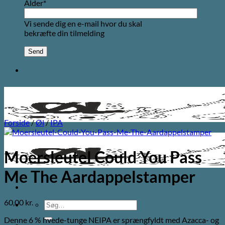
Alder*
Vi sende dig en e-mail hvor du skal
bekræfte din tilmelding
Forside
/
Øl
/
IPA
Moersleutel Could You Pass
Me The Aardappelstamper
60,00
kr.
Søg
efter:
Denne 6 % hvede-tunge NEIPA er sprængfyldt med Azacca- og