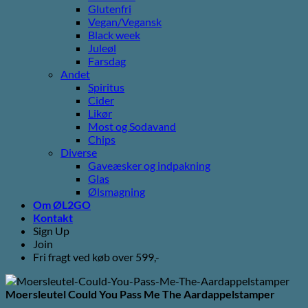
Glutenfri
Vegan/Vegansk
Black week
Juleøl
Farsdag
Andet
Spiritus
Cider
Likør
Most og Sodavand
Chips
Diverse
Gaveæsker og indpakning
Glas
Ølsmagning
Om ØL2GO
Kontakt
Sign Up
Join
Fri fragt ved køb over 599,-
Moersleutel Could You Pass Me The Aardappelstamper