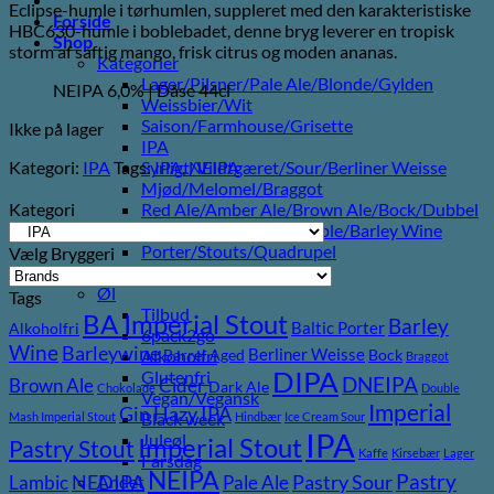
Eclipse-humle i tørhumlen, suppleret med den karakteristiske
Forside
HBC630-humle i boblebadet, denne bryg leverer en tropisk
Shop
storm af saftig mango, frisk citrus og moden ananas.
Kategorier
Lager/Pilsner/Pale Ale/Blonde/Gylden
NEIPA 6,0% | Dåse 44cl
Weissbier/Wit
Saison/Farmhouse/Grisette
Ikke på lager
IPA
Kategori:
IPA
Tags:
IPA
,
NEIPA
Syrligt/Vildtgæret/Sour/Berliner Weisse
Mjød/Melomel/Braggot
Kategori
Red Ale/Amber Ale/Brown Ale/Bock/Dubbel
Strong Ale/Dark Ale/Triple/Barley Wine
Porter/Stouts/Quadrupel
Vælg Bryggeri
Røgøl
Øl
Tags
Tilbud
BA Imperial Stout
Barley
Baltic Porter
Alkoholfri
6pack2go
Wine
Barleywine
Berliner Weisse
Alkoholfri
Barrel Aged
Bock
Braggot
DIPA
Glutenfri
DNEIPA
Brown Ale
Cider
Dark Ale
Chokolade
Double
Vegan/Vegansk
Imperial
Gin
Hazy IPA
Black week
Mash Imperial Stout
Hindbær
Ice Cream Sour
IPA
Juleøl
Imperial Stout
Pastry Stout
Kaffe
Kirsebær
Lager
Farsdag
NEIPA
Pastry
NEDIPA
Pastry Sour
Andet
Lambic
Pale Ale