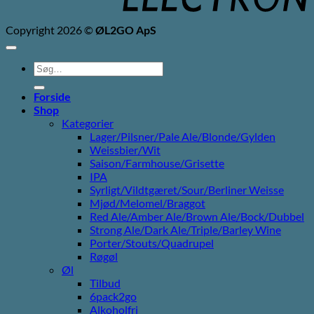
Copyright 2026 ©
ØL2GO ApS
Søg
efter:
Forside
Shop
Kategorier
Lager/Pilsner/Pale Ale/Blonde/Gylden
Weissbier/Wit
Saison/Farmhouse/Grisette
IPA
Syrligt/Vildtgæret/Sour/Berliner Weisse
Mjød/Melomel/Braggot
Red Ale/Amber Ale/Brown Ale/Bock/Dubbel
Strong Ale/Dark Ale/Triple/Barley Wine
Porter/Stouts/Quadrupel
Røgøl
Øl
Tilbud
6pack2go
Alkoholfri