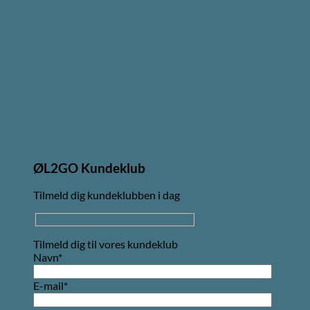
ØL2GO Kundeklub
Tilmeld dig kundeklubben i dag
Tilmeld dig til vores kundeklub
Navn*
E-mail*