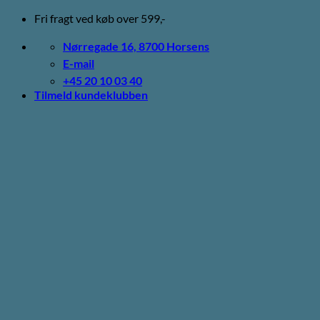
Fortsæt
Fri fragt ved køb over 599,-
til
indhold
Nørregade 16, 8700 Horsens
E-mail
+45 20 10 03 40
Tilmeld kundeklubben