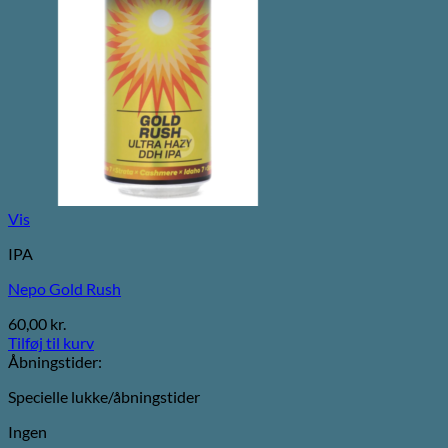
Vis
IPA
Nepo Gold Rush
60,00
kr.
Tilføj til kurv
Åbningstider:
Specielle lukke/åbningstider
Ingen