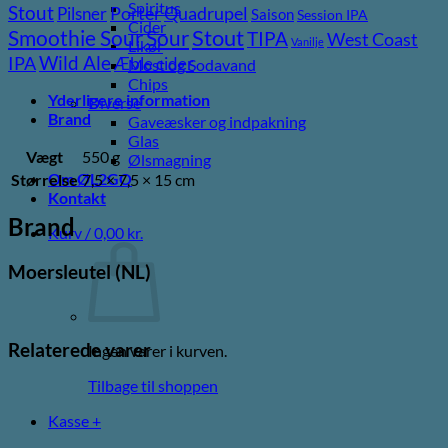
Spiritus
Stout
Porter
Quadrupel
Pilsner
Saison
Session IPA
Cider
Stout
Sour
Smoothie Sour
TIPA
West Coast
Vanilje
Likør
Wild Ale
IPA
Æble cider
Most og Sodavand
Chips
Yderligere information
Diverse
Brand
Gaveæsker og indpakning
Glas
Vægt
550 g
Ølsmagning
Om ØL2GO
Størrelse
7,5 × 7,5 × 15 cm
Kontakt
Brand
Kurv /
0,00
kr.
Moersleutel (NL)
Relaterede varer
Ingen varer i kurven.
Tilbage til shoppen
Kasse
+