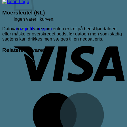
Moersleutel (NL)
Ingen varer i kurven.
Datovare er en vare som enten er tæt på bedst før datoen
Tilbage til shoppen
eller måske er overskredet bedst før datoen men som stadig
V
sagtens kan drikkes men sælges til en nedsat pris.
Relaterede varer
M