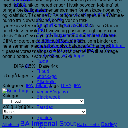
pris
pris
Shop
med nogle unikke ingredienser. I fysik betyder “kobling” at
var:
er:
Kategorier
bringe forskellige elementer sammen for at skabe noget nyt
69,00 kr..
35,00 kr..
Lager/Pilsner/Pale Ale/Blonde/Gylden
og kraftfuldt. Til denne DIPA brugte vi den specielle Waimea-
Weissbier/Wit
humle fra New Zealand, som giver en frisk
Saison/Farmhouse/Grisette
fyrreskovsstemning og et saftigt citrus-kick. Nelson Sauvin
IPA
humle tilføjer noter af hvidvin og passionsfrugt, og en god
Syrligt/Vildtgæret/Sour/Berliner Weisse
dosis Citra Cryo giver et ekstra forfriskende touch. Denne
Mjød/Melomel/Braggot
DIPA er gæret med den nye Pomona gær, som binder det
Red Ale/Amber Ale/Brown Ale/Bock/Dubbel
hele sammen med en flot tropisk balance. Vi har også
Strong Ale/Dark Ale/Triple/Barley Wine
tilpasset vores maltopskrift for at få denne IPA til at smage
Porter/Stouts/Quadrupel
endnu bedre. Hvad synes du? Skål!
Røgøl
DIPA 8,5% | Dåse 44cl
Øl
Tilbud
Ikke på lager
6pack2go
Alkoholfri
Kategorier:
IPA
,
Tilbud
Tags:
DIPA
,
IPA
Glutenfri
Vegan/Vegansk
Kategori
Black week
Juleøl
Vælg Bryggeri
Farsdag
Andet
Tags
Spiritus
BA Imperial Stout
Cider
Barley
Baltic Porter
Alkoholfri
Likør