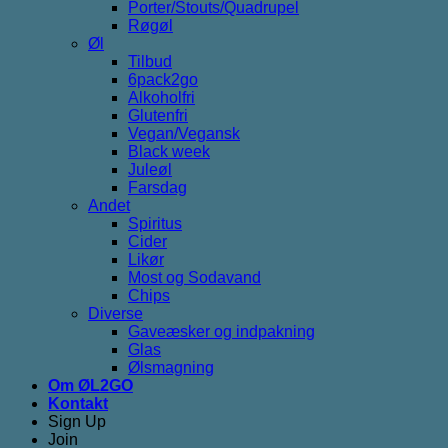
Porter/Stouts/Quadrupel
Røgøl
Øl
Tilbud
6pack2go
Alkoholfri
Glutenfri
Vegan/Vegansk
Black week
Juleøl
Farsdag
Andet
Spiritus
Cider
Likør
Most og Sodavand
Chips
Diverse
Gaveæsker og indpakning
Glas
Ølsmagning
Om ØL2GO
Kontakt
Sign Up
Join