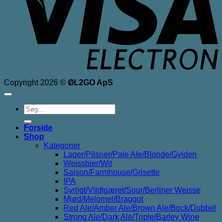
Copyright 2026 ©
ØL2GO ApS
Søg
efter:
Forside
Shop
Kategorier
Lager/Pilsner/Pale Ale/Blonde/Gylden
Weissbier/Wit
Saison/Farmhouse/Grisette
IPA
Syrligt/Vildtgæret/Sour/Berliner Weisse
Mjød/Melomel/Braggot
Red Ale/Amber Ale/Brown Ale/Bock/Dubbel
Strong Ale/Dark Ale/Triple/Barley Wine