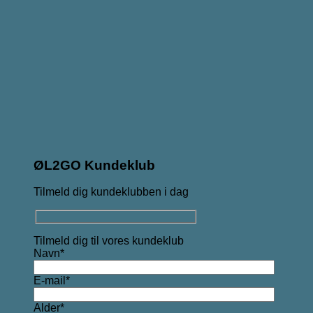
ØL2GO Kundeklub
Tilmeld dig kundeklubben i dag
Tilmeld dig til vores kundeklub
Navn*
E-mail*
Alder*