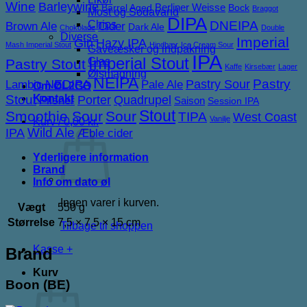
Wine
Barleywine
Berliner Weisse
Barrel Aged
Bock
Braggot
Most og Sodavand
DIPA
DNEIPA
Chips
Brown Ale
Cider
Dark Ale
Chokolade
Double
Diverse
Imperial
Gin
Hazy IPA
Mash Imperial Stout
Hindbær
Ice Cream Sour
Gaveæsker og indpakning
IPA
Imperial Stout
Glas
Pastry Stout
Kaffe
Kirsebær
Lager
Ølsmagning
NEIPA
NEDIPA
Pastry Sour
Pastry
Lambic
Pale Ale
Om ØL2GO
Stout
Kontakt
Porter
Quadrupel
Pilsner
Saison
Session IPA
Stout
Smoothie Sour
Sour
TIPA
West Coast
Vanilje
Kurv /
0,00
kr.
IPA
Wild Ale
Æble cider
Yderligere information
Brand
Info om dato øl
Ingen varer i kurven.
Vægt
550 g
Størrelse
7,5 × 7,5 × 15 cm
Tilbage til shoppen
Kasse
+
Brand
Kurv
Boon (BE)