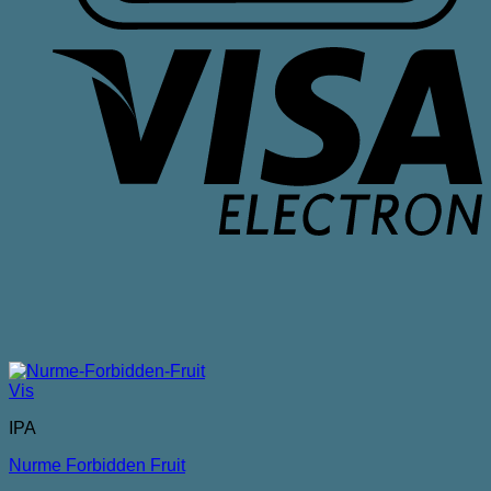
V
E
Vis
IPA
Nurme Forbidden Fruit