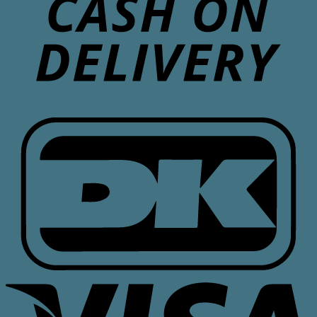
D
V
E