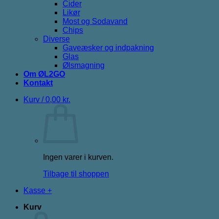
Cider
Likør
Most og Sodavand
Chips
Diverse
Gaveæsker og indpakning
Glas
Ølsmagning
Om ØL2GO
Kontakt
Kurv /
0,00
kr.
Ingen varer i kurven.
Tilbage til shoppen
Kasse
+
Kurv