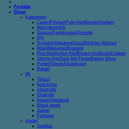
Forside
Shop
Kategorier
Lager/Pilsner/Pale Ale/Blonde/Gylden
Weissbier/Wit
Saison/Farmhouse/Grisette
IPA
Syrligt/Vildtgæret/Sour/Berliner Weisse
Mjød/Melomel/Braggot
Red Ale/Amber Ale/Brown Ale/Bock/Dubbel
Strong Ale/Dark Ale/Triple/Barley Wine
Porter/Stouts/Quadrupel
Røgøl
Øl
Tilbud
6pack2go
Alkoholfri
Glutenfri
Vegan/Vegansk
Black week
Juleøl
Farsdag
Andet
Spiritus