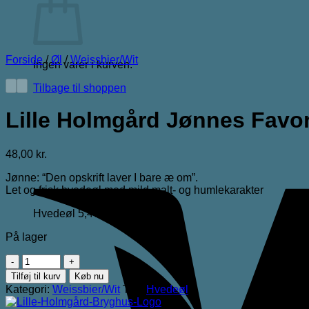
Forside
/
Øl
/
Weissbier/Wit
Ingen varer i kurven.
Tilbage til shoppen
Lille Holmgård Jønnes Favor
48,00
kr.
Jønne: “Den opskrift laver I bare æ om”.
Let og frisk hvedeøl med mild malt- og humlekarakter
Hvedeøl 5,4% | Dåse 44cl
På lager
Lille
Holmgård
Tilføj til kurv
Køb nu
Jønnes
Kategori:
Weissbier/Wit
Tag:
Hvedeøl
Favorit