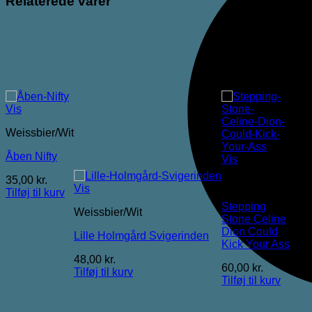
Relaterede varer
Vis
Weissbier/Wit
Åben Nifty
Vis
35,00
kr.
Weissbier/Wit
Vis
Tilføj til kurv
Stepping
Weissbier/Wit
Stone Celine
Dion Could
Lille Holmgård Svigerinden
Kick Your Ass
48,00
kr.
60,00
kr.
Tilføj til kurv
Tilføj til kurv