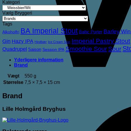
antal
Kategori
Vælg Bryggeri
Tags
BA Imperial Stout
Barley Wi
Baltic Porter
Alkoholfri
Imperial Pastry Stout
Gin
Hazy IPA
Hindbær
Ice Cream Sour
St
Smoothie Sour
Sour
Quadrupel
Saison
Session IPA
Yderligere information
Brand
Vægt
550 g
Størrelse
7,5 × 7,5 × 15 cm
Brand
Lille Holmgård Bryghus