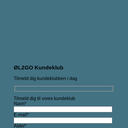
ØL2GO Kundeklub
Tilmeld dig kundeklubben i dag
Tilmeld dig til vores kundeklub
Navn*
E-mail*
Alder*