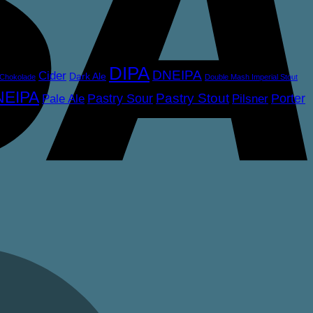
DIPA
DNEIPA
Cider
Dark Ale
Chokolade
Double Mash Imperial Stout
NEIPA
Pastry Sour
Pastry Stout
Porter
Pale Ale
Pilsner
M