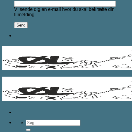
Vi sende dig en e-mail hvor du skal bekræfte din
tilmelding
Søg
efter: