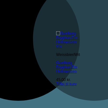
Vis
Weissbier/Wit
Gamborg
Bryghus Ein
Hefeweizen
45,00
kr.
Tilføj til kurv