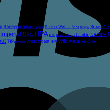
ne
Barleywine
Brown Ale
Berliner Weisse
Barrel Aged
Bock
Braggot
IPA
Imperial Stout
NEDIPA
Lambic
Kaffe
Kirsebær
Lager
out
TIPA
West Coast IPA
Wild Ale
Æble cider
Vanilje