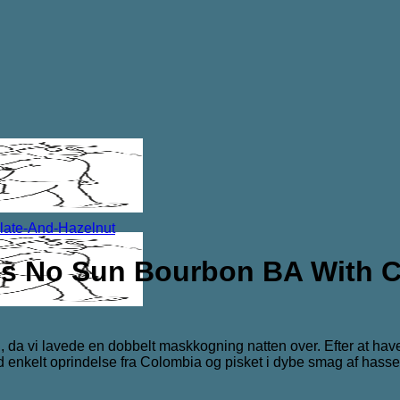
Is No Sun Bourbon BA With C
 da vi lavede en dobbelt maskkogning natten over. Efter at hav
kelt oprindelse fra Colombia og pisket i dybe smag af hasseln