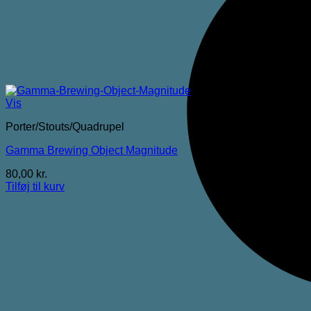
Vis
Porter/Stouts/Quadrupel
Gamma Brewing Object Magnitude
80,00
kr.
Tilføj til kurv