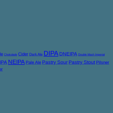
DIPA
DNEIPA
le
Cider
Dark Ale
Chokolade
Double Mash Imperial
NEIPA
IPA
Pastry Sour
Pastry Stout
Pale Ale
Pilsner
er