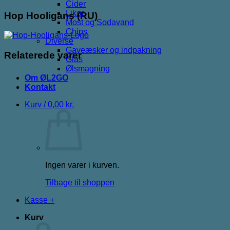
Cider
Likør
Hop Hooligans (RU)
Most og Sodavand
Chips
Diverse
Gaveæsker og indpakning
Relaterede varer
Glas
Ølsmagning
Om ØL2GO
Kontakt
Kurv /
0,00
kr.
Ingen varer i kurven.
Tilbage til shoppen
Kasse
+
Kurv