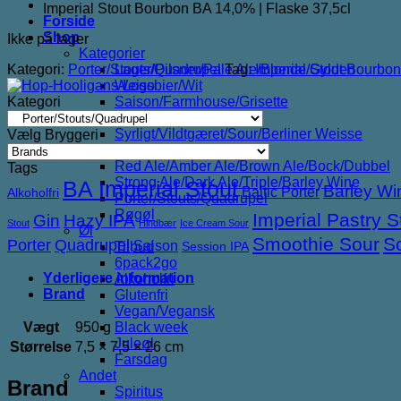
Imperial Stout Bourbon BA 14,0% | Flaske 37,5cl
Forside
Shop
Ikke på lager
Kategorier
Kategori:
Porter/Stouts/Quadrupel
Tag:
Imperial Stout Bourbo
Lager/Pilsner/Pale Ale/Blonde/Gylden
Weissbier/Wit
Kategori
Saison/Farmhouse/Grisette
IPA
Syrligt/Vildtgæret/Sour/Berliner Weisse
Vælg Bryggeri
Mjød/Melomel/Braggot
Red Ale/Amber Ale/Brown Ale/Bock/Dubbel
Tags
Strong Ale/Dark Ale/Triple/Barley Wine
BA Imperial Stout
Barley Wi
Baltic Porter
Alkoholfri
Porter/Stouts/Quadrupel
Røgøl
Imperial Pastry S
Gin
Hazy IPA
Stout
Hindbær
Ice Cream Sour
Øl
Smoothie Sour
S
Porter
Quadrupel
Saison
Tilbud
Session IPA
6pack2go
Yderligere information
Alkoholfri
Brand
Glutenfri
Vegan/Vegansk
Vægt
950 g
Black week
Juleøl
Størrelse
7,5 × 7,5 × 26 cm
Farsdag
Andet
Brand
Spiritus