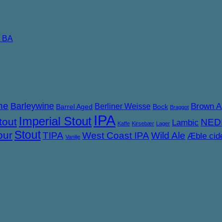
n BA
ne
Barleywine
Brown A
Berliner Weisse
Barrel Aged
Bock
Braggot
IPA
Imperial Stout
tout
NED
Lambic
Kaffe
Kirsebær
Lager
Stout
our
TIPA
West Coast IPA
Wild Ale
Æble cid
Vanilje