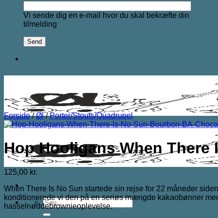
Vi sende dig en e-mail hvor du skal bekræfte din
tilmelding
Forside
/
Øl
/
Porter/Stouts/Quadrupel
Hop Hooligans When There 
125,00
kr.
When There Is No Sun startede sin rejse for 22 måneder siden,
konditionerede vi den på en seriøs mængde kakaobønner med en
Søg
hasselnøddebrownieoplevelse.
efter: