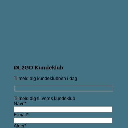
ØL2GO Kundeklub
Tilmeld dig kundeklubben i dag
Tilmeld dig til vores kundeklub
Navn*
E-mail*
Alder*