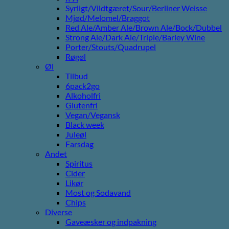
Syrligt/Vildtgæret/Sour/Berliner Weisse
Mjød/Melomel/Braggot
Red Ale/Amber Ale/Brown Ale/Bock/Dubbel
Strong Ale/Dark Ale/Triple/Barley Wine
Porter/Stouts/Quadrupel
Røgøl
Øl
Tilbud
6pack2go
Alkoholfri
Glutenfri
Vegan/Vegansk
Black week
Juleøl
Farsdag
Andet
Spiritus
Cider
Likør
Most og Sodavand
Chips
Diverse
Gaveæsker og indpakning