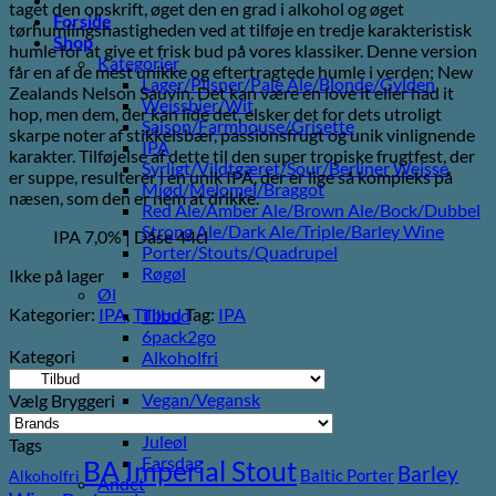
taget den opskrift, øget den en grad i alkohol og øget
var:
er:
Forside
tørhumlingshastigheden ved at tilføje en tredje karakteristisk
60,00 kr..
30,00 kr..
Shop
humle for at give et frisk bud på vores klassiker. Denne version
Kategorier
får en af ​​de mest unikke og eftertragtede humle i verden; New
Lager/Pilsner/Pale Ale/Blonde/Gylden
Zealands Nelson Sauvin. Det kan være en love it eller had it
Weissbier/Wit
hop, men dem, der kan lide det, elsker det for dets utroligt
Saison/Farmhouse/Grisette
skarpe noter af stikkelsbær, passionsfrugt og unik vinlignende
IPA
karakter. Tilføjelse af dette til den super tropiske frugtfest, der
Syrligt/Vildtgæret/Sour/Berliner Weisse
er suppe, resulterer i en unik IPA, der er lige så kompleks på
Mjød/Melomel/Braggot
næsen, som den er nem at drikke.
Red Ale/Amber Ale/Brown Ale/Bock/Dubbel
Strong Ale/Dark Ale/Triple/Barley Wine
IPA 7,0% | Dåse 44cl
Porter/Stouts/Quadrupel
Røgøl
Ikke på lager
Øl
Kategorier:
IPA
,
Tilbud
Tag:
IPA
Tilbud
6pack2go
Kategori
Alkoholfri
Glutenfri
Vegan/Vegansk
Vælg Bryggeri
Black week
Juleøl
Tags
Farsdag
BA Imperial Stout
Barley
Baltic Porter
Alkoholfri
Andet