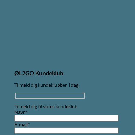
ØL2GO Kundeklub
Tilmeld dig kundeklubben i dag
Tilmeld dig til vores kundeklub
Navn*
E-mail*