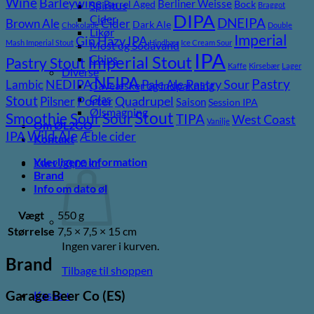
Wine
Barleywine
Berliner Weisse
Barrel Aged
Bock
Spiritus
Braggot
DIPA
Cider
DNEIPA
Brown Ale
Cider
Dark Ale
Chokolade
Double
Likør
Imperial
Gin
Hazy IPA
Mash Imperial Stout
Hindbær
Ice Cream Sour
Most og Sodavand
IPA
Imperial Stout
Chips
Pastry Stout
Kaffe
Kirsebær
Lager
Diverse
NEIPA
Pastry
NEDIPA
Pastry Sour
Lambic
Pale Ale
Gaveæsker og indpakning
Glas
Stout
Porter
Quadrupel
Pilsner
Saison
Session IPA
Ølsmagning
Stout
Sour
Smoothie Sour
TIPA
West Coast
Vanilje
Om ØL2GO
Wild Ale
IPA
Æble cider
Kontakt
Yderligere information
Kurv /
0,00
kr.
Brand
Info om dato øl
Vægt
550 g
Størrelse
7,5 × 7,5 × 15 cm
Ingen varer i kurven.
Brand
Tilbage til shoppen
Garage Beer Co (ES)
Kasse
+