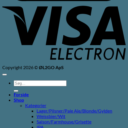
V
E
Copyright 2026 ©
ØL2GO ApS
Søg
efter:
Forside
Shop
Kategorier
Lager/Pilsner/Pale Ale/Blonde/Gylden
Weissbier/Wit
Saison/Farmhouse/Grisette
IPA