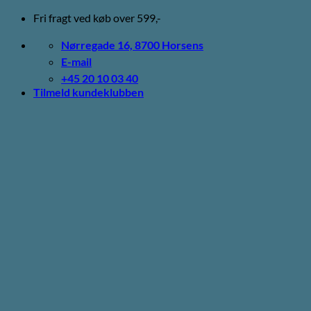
Fortsæt
Fri fragt ved køb over 599,-
til
indhold
Nørregade 16, 8700 Horsens
E-mail
+45 20 10 03 40
Tilmeld kundeklubben