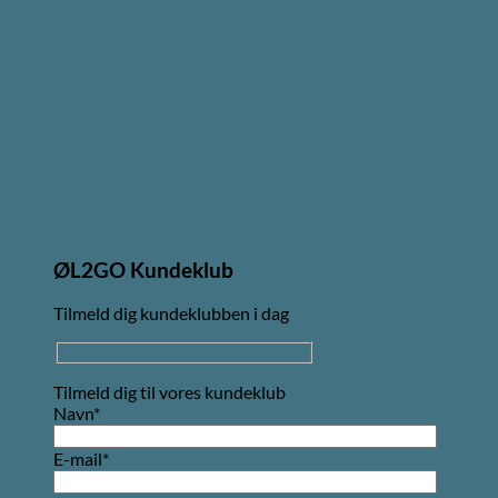
ØL2GO Kundeklub
Tilmeld dig kundeklubben i dag
Tilmeld dig til vores kundeklub
Navn*
E-mail*