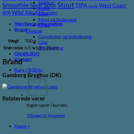
Spiritus
Stout
Sour
Smoothie Sour
TIPA
West Coast
Vanilje
Cider
Wild Ale
IPA
Æble cider
Likør
Most og Sodavand
Yderligere information
Chips
Brand
Diverse
Gaveæsker og indpakning
Vægt
700 g
Glas
Størrelse
6,5 × 6,5 × 24 cm
Ølsmagning
Om ØL2GO
Kontakt
Brand
Kurv /
0,00
kr.
Gamborg Bryghus (DK)
Relaterede varer
Ingen varer i kurven.
Tilbage til shoppen
Kasse
+