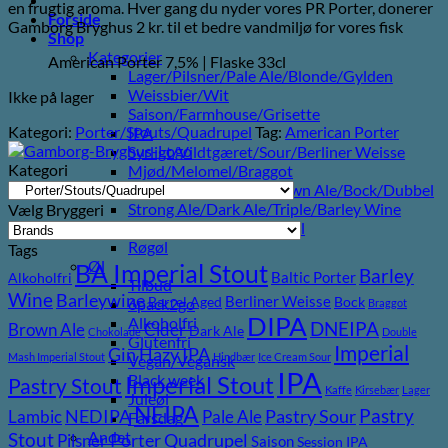
en frugtig aroma. Hver gang du nyder vores PR Porter, donerer
Forside
Gamborg Bryghus 2 kr. til et bedre vandmiljø for vores fisk
Shop
Kategorier
American Porter 7,5% | Flaske 33cl
Lager/Pilsner/Pale Ale/Blonde/Gylden
Weissbier/Wit
Ikke på lager
Saison/Farmhouse/Grisette
Kategori:
Porter/Stouts/Quadrupel
Tag:
American Porter
IPA
Syrligt/Vildtgæret/Sour/Berliner Weisse
Kategori
Mjød/Melomel/Braggot
Red Ale/Amber Ale/Brown Ale/Bock/Dubbel
Strong Ale/Dark Ale/Triple/Barley Wine
Vælg Bryggeri
Porter/Stouts/Quadrupel
Røgøl
Tags
Øl
BA Imperial Stout
Barley
Baltic Porter
Alkoholfri
Tilbud
Wine
Barleywine
Berliner Weisse
Barrel Aged
Bock
6pack2go
Braggot
DIPA
Alkoholfri
DNEIPA
Brown Ale
Cider
Dark Ale
Chokolade
Double
Glutenfri
Imperial
Gin
Hazy IPA
Mash Imperial Stout
Hindbær
Ice Cream Sour
Vegan/Vegansk
IPA
Imperial Stout
Black week
Pastry Stout
Kaffe
Kirsebær
Lager
Juleøl
NEIPA
Pastry
NEDIPA
Pastry Sour
Lambic
Pale Ale
Farsdag
Andet
Stout
Porter
Quadrupel
Pilsner
Saison
Session IPA