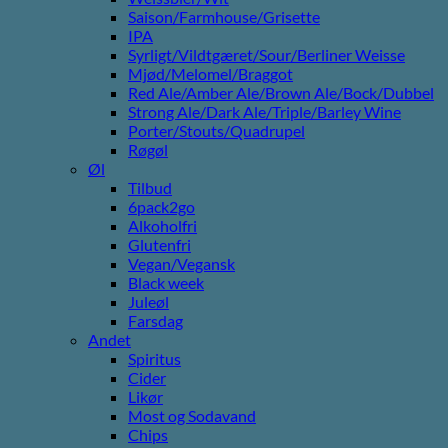
Saison/Farmhouse/Grisette
IPA
Syrligt/Vildtgæret/Sour/Berliner Weisse
Mjød/Melomel/Braggot
Red Ale/Amber Ale/Brown Ale/Bock/Dubbel
Strong Ale/Dark Ale/Triple/Barley Wine
Porter/Stouts/Quadrupel
Røgøl
Øl
Tilbud
6pack2go
Alkoholfri
Glutenfri
Vegan/Vegansk
Black week
Juleøl
Farsdag
Andet
Spiritus
Cider
Likør
Most og Sodavand
Chips