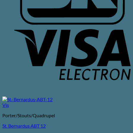
V
E
Vis
Porter/Stouts/Quadrupel
St. Bernardus ABT 12