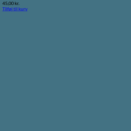
45,00
kr.
Tilføj til kurv