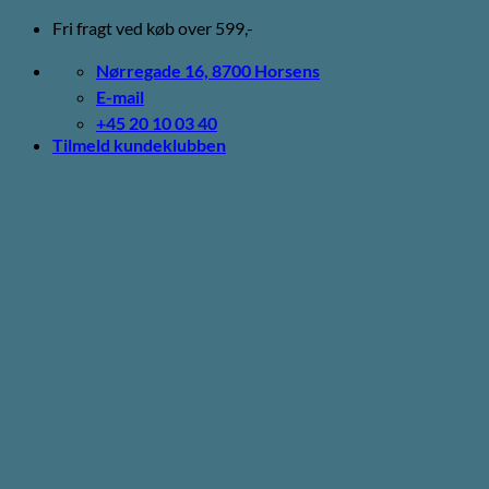
Fortsæt
Fri fragt ved køb over 599,-
til
indhold
Nørregade 16, 8700 Horsens
E-mail
+45 20 10 03 40
Tilmeld kundeklubben