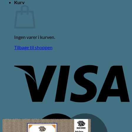
Kurv
Ingen varer i kurven.
Tilbage til shoppen
V
M