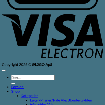
V
E
Copyright 2026 ©
ØL2GO ApS
Søg
efter:
Forside
Shop
Kategorier
Lager/Pilsner/Pale Ale/Blonde/Gylden
Weissbier/Wit