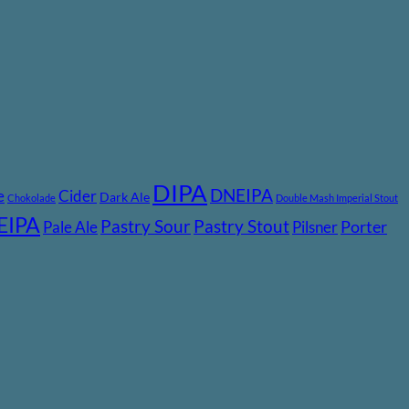
DIPA
DNEIPA
e
Cider
Dark Ale
Chokolade
Double Mash Imperial Stout
EIPA
Pastry Stout
Pastry Sour
Pale Ale
Pilsner
Porter