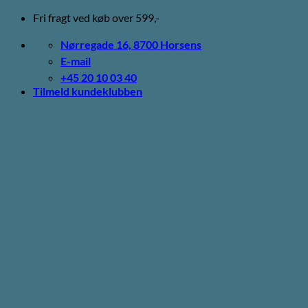
Fortsæt
Fri fragt ved køb over 599,-
til
indhold
Nørregade 16, 8700 Horsens
E-mail
+45 20 10 03 40
Tilmeld kundeklubben