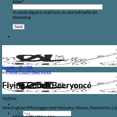
Alder*
Vi sende dig en e-mail hvor du skal bekræfte din
tilmelding
Forside
/
Øl
/
IPA
Flying Couch Beeryoncé
50,00
kr.
New England IPA brygget med Motueka, Mosaic, Peacharine, C
Søg
NEIPA 6,0% | Dåse 44cl