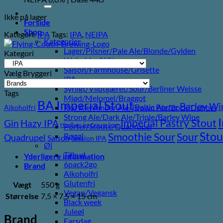
efter:
Ikke på lager
Forside
Shop
Kategori:
IPA
Tags:
IPA
,
NEIPA
Kategorier
Lager/Pilsner/Pale Ale/Blonde/Gylden
Kategori
Weissbier/Wit
Saison/Farmhouse/Grisette
Vælg Bryggeri
IPA
Syrligt/Vildtgæret/Sour/Berliner Weisse
Tags
Mjød/Melomel/Braggot
BA Imperial Stout
Barley Wi
Baltic Porter
Red Ale/Amber Ale/Brown Ale/Bock/Dubbel
Alkoholfri
Strong Ale/Dark Ale/Triple/Barley Wine
Imperial Pastry Stout
Gin
Hazy IPA
Hindbær
Ice Cream Sour
Porter/Stouts/Quadrupel
Stou
Sour
Smoothie Sour
Røgøl
Quadrupel
Saison
Session IPA
Øl
Tilbud
Yderligere information
6pack2go
Brand
Alkoholfri
Glutenfri
Vægt
550 g
Vegan/Vegansk
Størrelse
7,5 × 7,5 × 15 cm
Black week
Juleøl
Brand
Farsdag