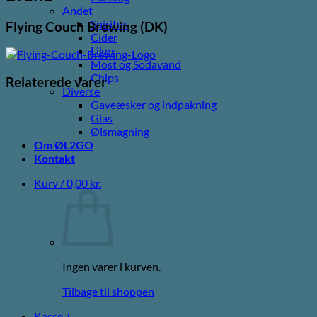
Andet
Spiritus
Flying Couch Brewing (DK)
Cider
Likør
Most og Sodavand
Chips
Relaterede varer
Diverse
Gaveæsker og indpakning
Glas
Ølsmagning
Om ØL2GO
Kontakt
Kurv /
0,00
kr.
Ingen varer i kurven.
Tilbage til shoppen
Kasse
+