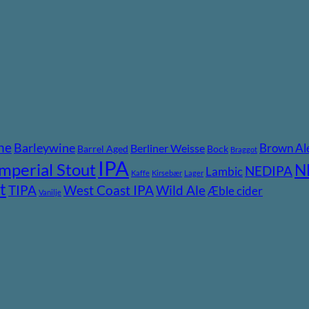
ne
Barleywine
Brown Al
Berliner Weisse
Barrel Aged
Bock
Braggot
IPA
Imperial Stout
N
NEDIPA
Lambic
Kaffe
Kirsebær
Lager
t
TIPA
Wild Ale
West Coast IPA
Æble cider
Vanilje