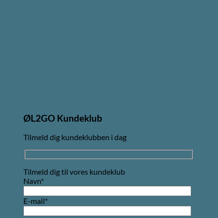
ØL2GO Kundeklub
Tilmeld dig kundeklubben i dag
Tilmeld dig til vores kundeklub
Navn*
E-mail*