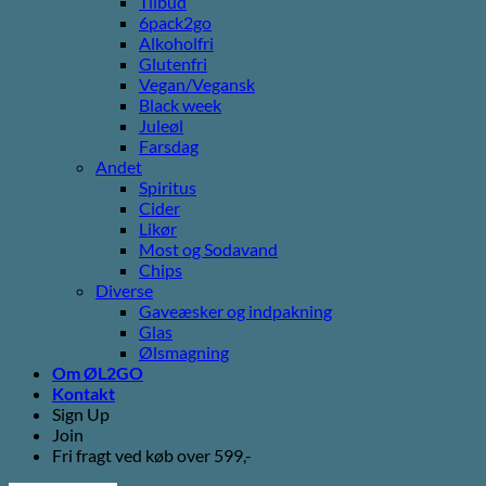
Tilbud
6pack2go
Alkoholfri
Glutenfri
Vegan/Vegansk
Black week
Juleøl
Farsdag
Andet
Spiritus
Cider
Likør
Most og Sodavand
Chips
Diverse
Gaveæsker og indpakning
Glas
Ølsmagning
Om ØL2GO
Kontakt
Sign Up
Join
Fri fragt ved køb over 599,-