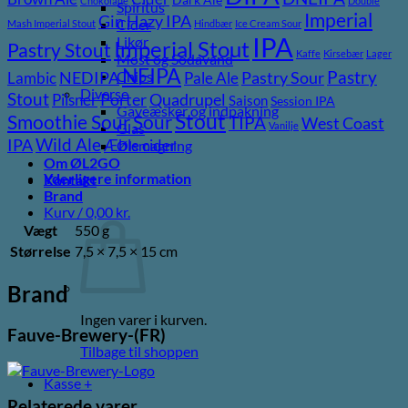
Chokolade
Double
Spiritus
Imperial
Gin
Hazy IPA
Cider
Mash Imperial Stout
Hindbær
Ice Cream Sour
IPA
Likør
Imperial Stout
Pastry Stout
Kaffe
Kirsebær
Lager
Most og Sodavand
NEIPA
Pastry
NEDIPA
Pastry Sour
Chips
Lambic
Pale Ale
Diverse
Stout
Porter
Quadrupel
Pilsner
Saison
Session IPA
Gaveæsker og indpakning
Stout
Sour
Smoothie Sour
TIPA
West Coast
Vanilje
Glas
Wild Ale
IPA
Æble cider
Ølsmagning
Om ØL2GO
Yderligere information
Kontakt
Brand
Kurv /
0,00
kr.
Vægt
550 g
Størrelse
7,5 × 7,5 × 15 cm
Brand
Ingen varer i kurven.
Fauve-Brewery-(FR)
Tilbage til shoppen
Kasse
+
Relaterede varer