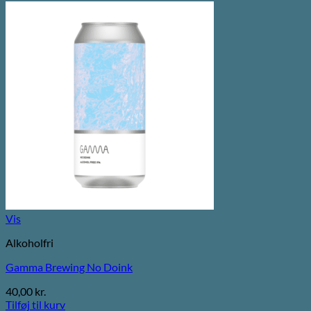
Vis
Alkoholfri
Gamma Brewing No Doink
40,00
kr.
Tilføj til kurv