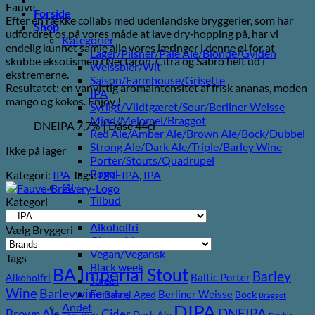
Fauve.
Forside
Efter en række collabs med udenlandske bryggerier, som har
Shop
udfordret os på vores måde at lave dry‑hopping på, har vi
Kategorier
endelig kunnet samle alle vores læringer i denne øl for at
Lager/Pilsner/Pale Ale/Blonde/Gylden
skubbe eksotismen i Nectaron, Citra og Sabro helt ud i
Weissbier/Wit
ekstremerne.
Saison/Farmhouse/Grisette
Resultatet: en vanvittig aromaintensitet af frisk ananas, moden
IPA
mango og kokos. Enjoy !
Syrligt/Vildtgæret/Sour/Berliner Weisse
Mjød/Melomel/Braggot
DNEIPA 7,7% | Dåse 44cl
Red Ale/Amber Ale/Brown Ale/Bock/Dubbel
Strong Ale/Dark Ale/Triple/Barley Wine
Ikke på lager
Porter/Stouts/Quadrupel
Røgøl
Kategori:
IPA
Tags:
DNEIPA
,
IPA
Øl
Tilbud
Kategori
6pack2go
Alkoholfri
Vælg Bryggeri
Glutenfri
Vegan/Vegansk
Tags
Black week
BA Imperial Stout
Barley
Baltic Porter
Alkoholfri
Juleøl
Wine
Barleywine
Farsdag
Berliner Weisse
Barrel Aged
Bock
Braggot
Andet
DIPA
DNEIPA
Brown Ale
Cider
Dark Ale