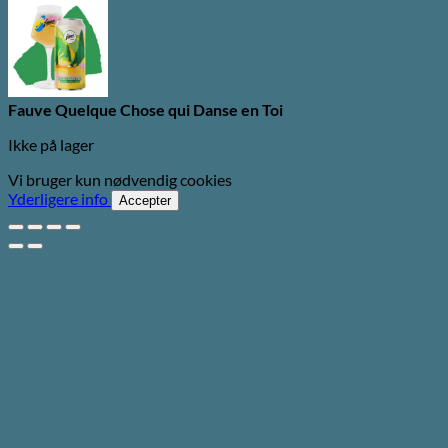
Fauve Quelque Chose qui Danse en Toi
Ikke på lager
Vi bruger kun nødvendig cookies
Yderligere info
Accepter