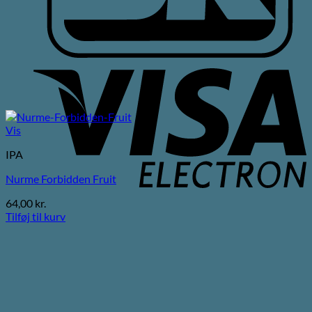
V
E
Vis
IPA
Nurme Forbidden Fruit
64,00
kr.
Tilføj til kurv