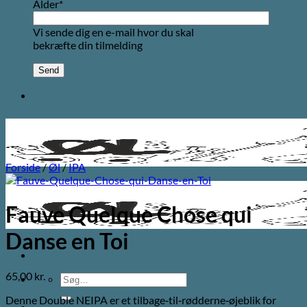
Alder*
Vi sende dig en e-mail hvor du skal
bekræfte din tilmelding
Forside
/
Øl
/
IPA
Fauve Quelque Chose qui
Danse en Toi
65,00
kr.
Søg
efter:
Denne Double NEIPA er et tilbage‑til‑rødderne‑øjeblik for