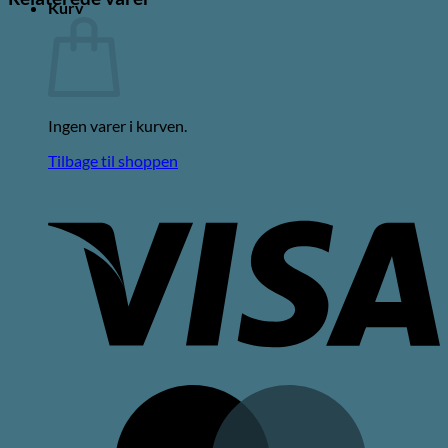
Kurv
Ingen varer i kurven.
Tilbage til shoppen
V
M