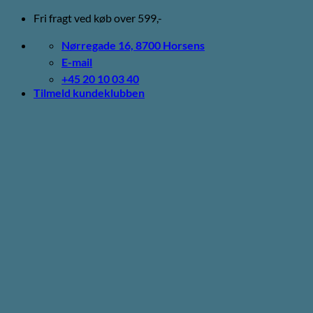
Fortsæt
Fri fragt ved køb over 599,-
til
indhold
Nørregade 16, 8700 Horsens
E-mail
+45 20 10 03 40
Tilmeld kundeklubben