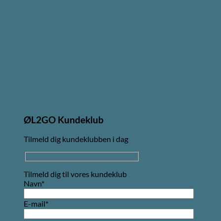
ØL2GO Kundeklub
Tilmeld dig kundeklubben i dag
Tilmeld dig til vores kundeklub
Navn*
E-mail*