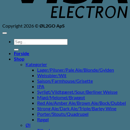
Copyright 2026 ©
ØL2GO ApS
Søg
efter:
Forside
Shop
Kategorier
Lager/Pilsner/Pale Ale/Blonde/Gylden
Weissbier/Wit
Saison/Farmhouse/Grisette
IPA
Syrligt/Vildtgæret/Sour/Berliner Weisse
Mjød/Melomel/Braggot
Red Ale/Amber Ale/Brown Ale/Bock/Dubbel
Strong Ale/Dark Ale/Triple/Barley Wine
Porter/Stouts/Quadrupel
Røgøl
Øl