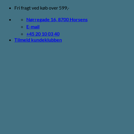
Fortsæt
Fri fragt ved køb over 599,-
til
indhold
Nørregade 16, 8700 Horsens
E-mail
+45 20 10 03 40
Tilmeld kundeklubben