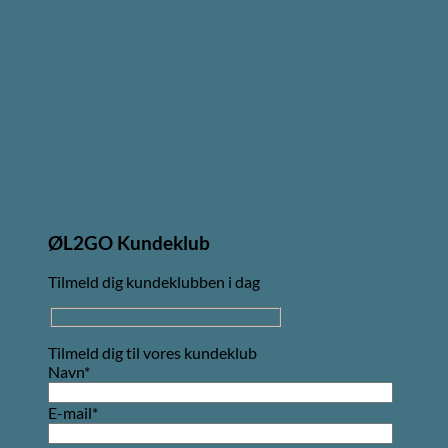
ØL2GO Kundeklub
Tilmeld dig kundeklubben i dag
Tilmeld dig til vores kundeklub
Navn*
E-mail*