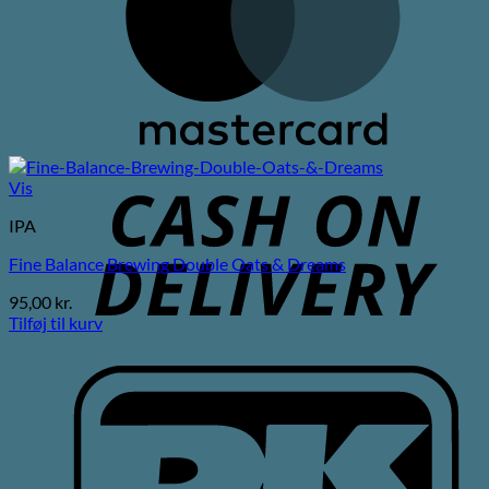
C
Vis
D
IPA
Fine Balance Brewing Double Oats & Dreams
95,00
kr.
Tilføj til kurv
D