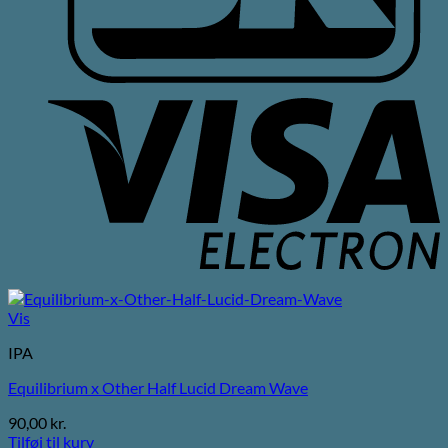
V
E
Vis
IPA
Equilibrium x Other Half Lucid Dream Wave
90,00
kr.
Tilføj til kurv