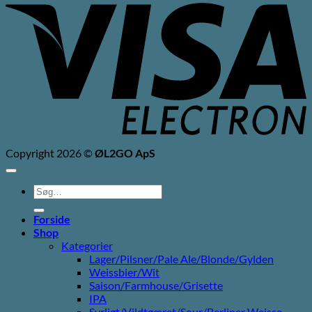
E
Copyright 2026 ©
ØL2GO ApS
Søg
efter:
Forside
Shop
Kategorier
Lager/Pilsner/Pale Ale/Blonde/Gylden
Weissbier/Wit
Saison/Farmhouse/Grisette
IPA
Syrligt/Vildtgæret/Sour/Berliner Weisse