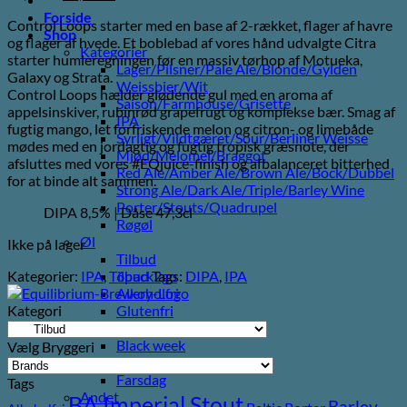
oprindelige
aktuelle
Forside
Control Loops starter med en base af 2-rækket, flager af havre
pris
pris
Shop
og flager af hvede. Et boblebad af vores hånd udvalgte Citra
var:
er:
Kategorier
starter humleregningen før en massiv tørhop af Motueka,
75,00 kr..
40,00 kr..
Lager/Pilsner/Pale Ale/Blonde/Gylden
Galaxy og Strata.
Weissbier/Wit
Control Loops hælder glødende gul med en aroma af
Saison/Farmhouse/Grisette
appelsinskiver, rubinrød grapefrugt og komplekse bær. Smag af
IPA
fugtig mango, let forfriskende melon og citron- og limebåde
Syrligt/Vildtgæret/Sour/Berliner Weisse
mødes med en jordagtig og fugtig tropisk græsnote, der
Mjød/Melomel/Braggot
afsluttes med vores #EQjuice-finish og afbalanceret bitterhed
Red Ale/Amber Ale/Brown Ale/Bock/Dubbel
for at binde alt sammen.
Strong Ale/Dark Ale/Triple/Barley Wine
Porter/Stouts/Quadrupel
DIPA 8,5% | Dåse 47,3cl
Røgøl
Øl
Ikke på lager
Tilbud
Kategorier:
IPA
,
Tilbud
Tags:
DIPA
,
IPA
6pack2go
Alkoholfri
Kategori
Glutenfri
Vegan/Vegansk
Black week
Vælg Bryggeri
Juleøl
Farsdag
Tags
Andet
BA Imperial Stout
Barley