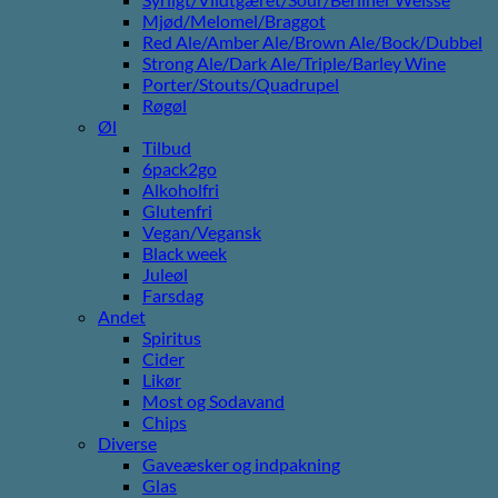
Mjød/Melomel/Braggot
Red Ale/Amber Ale/Brown Ale/Bock/Dubbel
Strong Ale/Dark Ale/Triple/Barley Wine
Porter/Stouts/Quadrupel
Røgøl
Øl
Tilbud
6pack2go
Alkoholfri
Glutenfri
Vegan/Vegansk
Black week
Juleøl
Farsdag
Andet
Spiritus
Cider
Likør
Most og Sodavand
Chips
Diverse
Gaveæsker og indpakning
Glas