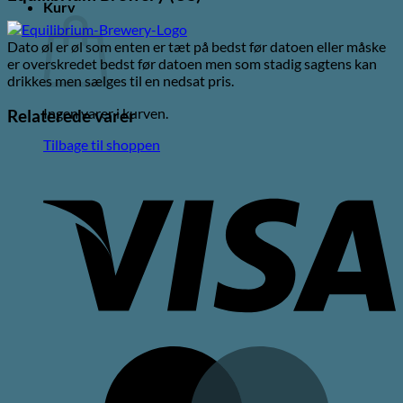
Kurv
Dato øl er øl som enten er tæt på bedst før datoen eller måske
er overskredet bedst før datoen men som stadig sagtens kan
drikkes men sælges til en nedsat pris.
Ingen varer i kurven.
Relaterede varer
Tilbage til shoppen
V
M