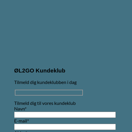
ØL2GO Kundeklub
Tilmeld dig kundeklubben i dag
Tilmeld dig til vores kundeklub
Navn*
E-mail*