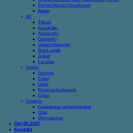
Porter/Stouts/Quadrupel
Røgøl
Øl
Tilbud
6pack2go
Alkoholfri
Glutenfri
Vegan/Vegansk
Black week
Juleøl
Farsdag
Andet
Spiritus
Cider
Likør
Most og Sodavand
Chips
Diverse
Gaveæsker og indpakning
Glas
Ølsmagning
Om ØL2GO
Kontakt