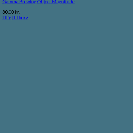
Gamma Brewing Object Magnitude
80,00
kr.
Tilføj til kurv