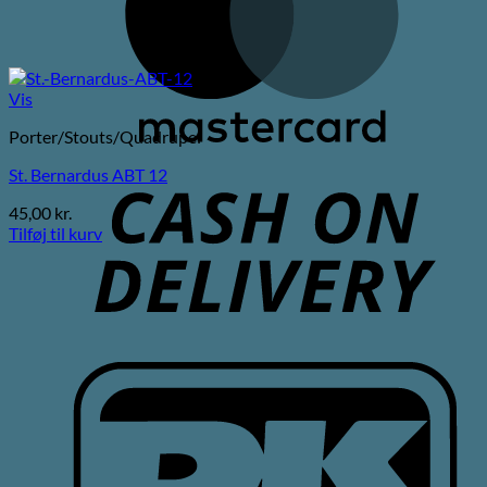
Vis
Porter/Stouts/Quadrupel
C
St. Bernardus ABT 12
D
45,00
kr.
Tilføj til kurv
D