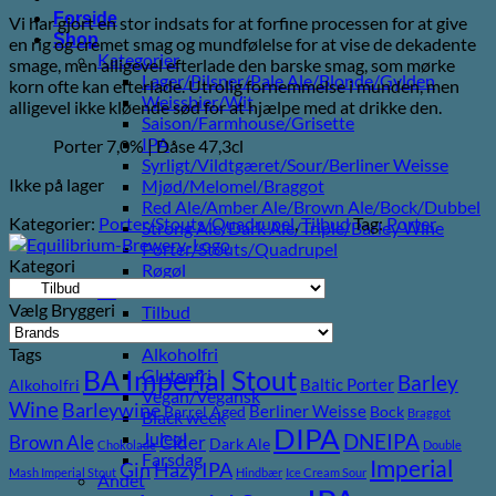
oprindelige
aktuelle
Forside
Vi har gjort en stor indsats for at forfine processen for at give
pris
pris
Shop
en rig og cremet smag og mundfølelse for at vise de dekadente
var:
er:
Kategorier
smage, men alligevel efterlade den barske smag, som mørke
76,00 kr..
45,00 kr..
Lager/Pilsner/Pale Ale/Blonde/Gylden
korn ofte kan efterlade. Utrolig fornemmelse i munden, men
Weissbier/Wit
alligevel ikke kløende sød for at hjælpe med at drikke den.
Saison/Farmhouse/Grisette
IPA
Porter 7,0% | Dåse 47,3cl
Syrligt/Vildtgæret/Sour/Berliner Weisse
Ikke på lager
Mjød/Melomel/Braggot
Red Ale/Amber Ale/Brown Ale/Bock/Dubbel
Kategorier:
Porter/Stouts/Quadrupel
,
Tilbud
Tag:
Porter
Strong Ale/Dark Ale/Triple/Barley Wine
Porter/Stouts/Quadrupel
Kategori
Røgøl
Øl
Vælg Bryggeri
Tilbud
6pack2go
Tags
Alkoholfri
BA Imperial Stout
Glutenfri
Barley
Baltic Porter
Alkoholfri
Vegan/Vegansk
Wine
Barleywine
Berliner Weisse
Barrel Aged
Bock
Braggot
Black week
DIPA
Juleøl
DNEIPA
Brown Ale
Cider
Dark Ale
Chokolade
Double
Farsdag
Imperial
Gin
Hazy IPA
Mash Imperial Stout
Hindbær
Ice Cream Sour
Andet