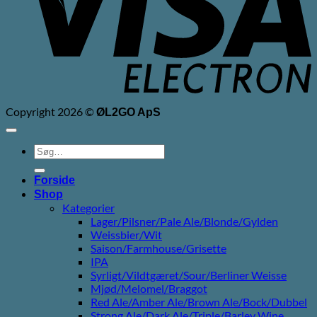
Copyright 2026 ©
ØL2GO ApS
Søg
efter:
Forside
Shop
Kategorier
Lager/Pilsner/Pale Ale/Blonde/Gylden
Weissbier/Wit
Saison/Farmhouse/Grisette
IPA
Syrligt/Vildtgæret/Sour/Berliner Weisse
Mjød/Melomel/Braggot
Red Ale/Amber Ale/Brown Ale/Bock/Dubbel
Strong Ale/Dark Ale/Triple/Barley Wine