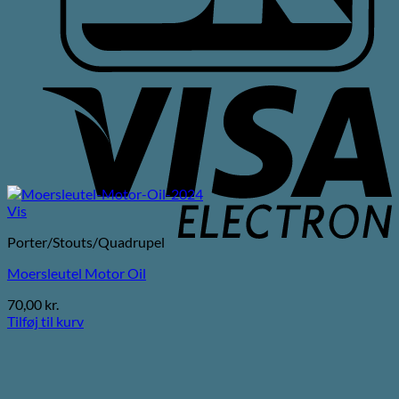
V
E
Vis
Porter/Stouts/Quadrupel
Moersleutel Motor Oil
70,00
kr.
Tilføj til kurv