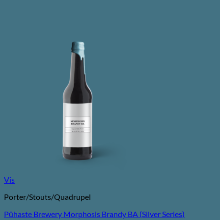
Vis
Porter/Stouts/Quadrupel
Pühaste Brewery Morphosis Brandy BA (Silver Series)