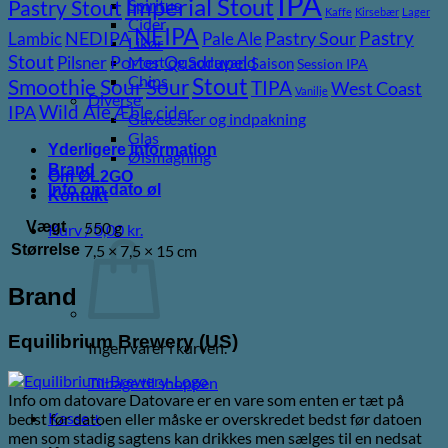
IPA
Imperial Stout
Spiritus
Pastry Stout
Kaffe
Kirsebær
Lager
Cider
NEIPA
Pastry
NEDIPA
Pastry Sour
Lambic
Pale Ale
Likør
Stout
Porter
Quadrupel
Most og Sodavand
Pilsner
Saison
Session IPA
Chips
Stout
Sour
Smoothie Sour
TIPA
West Coast
Vanilje
Diverse
Wild Ale
IPA
Æble cider
Gaveæsker og indpakning
Glas
Yderligere information
Ølsmagning
Brand
Om ØL2GO
Info om dato øl
Kontakt
Vægt
550 g
Kurv /
0,00
kr.
Størrelse
7,5 × 7,5 × 15 cm
Brand
Equilibrium Brewery (US)
Ingen varer i kurven.
Tilbage til shoppen
Info om datovare Datovare er en vare som enten er tæt på
Kasse
+
bedst før datoen eller måske er overskredet bedst før datoen
men som stadig sagtens kan drikkes men sælges til en nedsat