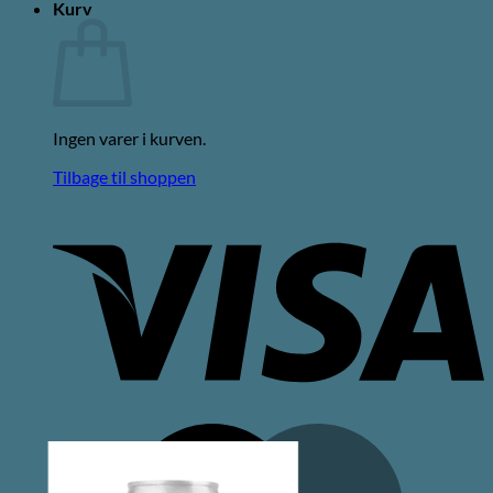
Kurv
Ingen varer i kurven.
Tilbage til shoppen
V
M