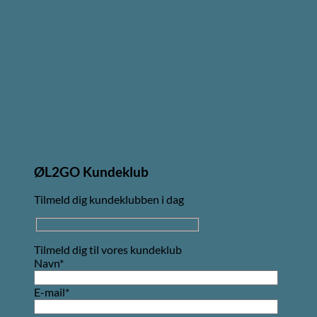
ØL2GO Kundeklub
Tilmeld dig kundeklubben i dag
Tilmeld dig til vores kundeklub
Navn*
E-mail*