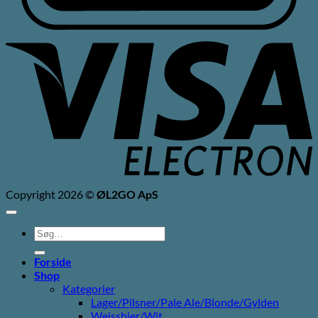
V
E
Copyright 2026 ©
ØL2GO ApS
Søg
efter:
Forside
Shop
Kategorier
Lager/Pilsner/Pale Ale/Blonde/Gylden
Weissbier/Wit