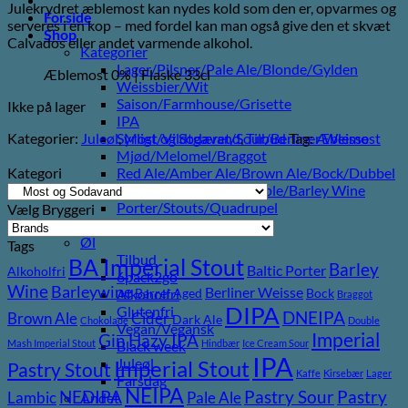
Julekrydret æblemost kan nydes kold som den er, opvarmes og
pris
pris
Forside
serveres i en kop – med fordel kan man også give den et skvæt
var:
er:
Shop
Calvados eller andet varmende alkohol.
35,00 kr..
20,00 kr..
Kategorier
Lager/Pilsner/Pale Ale/Blonde/Gylden
Æblemost 0% | Flaske 33cl
Weissbier/Wit
Saison/Farmhouse/Grisette
Ikke på lager
IPA
Kategorier:
Juleøl
,
Most og Sodavand
,
Tilbud
Tag:
Æblemost
Syrligt/Vildtgæret/Sour/Berliner Weisse
Mjød/Melomel/Braggot
Kategori
Red Ale/Amber Ale/Brown Ale/Bock/Dubbel
Strong Ale/Dark Ale/Triple/Barley Wine
Porter/Stouts/Quadrupel
Vælg Bryggeri
Røgøl
Øl
Tags
Tilbud
BA Imperial Stout
Barley
Baltic Porter
Alkoholfri
6pack2go
Wine
Barleywine
Berliner Weisse
Barrel Aged
Bock
Alkoholfri
Braggot
DIPA
Glutenfri
DNEIPA
Brown Ale
Cider
Dark Ale
Chokolade
Double
Vegan/Vegansk
Imperial
Gin
Hazy IPA
Mash Imperial Stout
Hindbær
Ice Cream Sour
Black week
IPA
Juleøl
Imperial Stout
Pastry Stout
Kaffe
Kirsebær
Lager
Farsdag
NEIPA
Pastry
NEDIPA
Pastry Sour
Lambic
Pale Ale
Andet