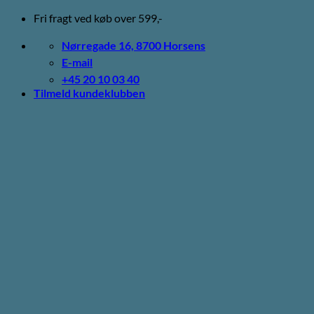
Fortsæt
Fri fragt ved køb over 599,-
til
indhold
Nørregade 16, 8700 Horsens
E-mail
+45 20 10 03 40
Tilmeld kundeklubben