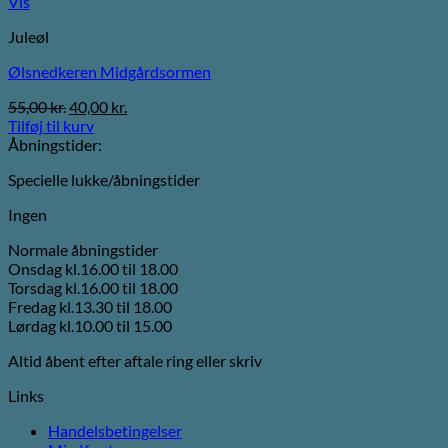
Vis
Juleøl
Ølsnedkeren Midgårdsormen
Den
Den
55,00
kr.
40,00
kr.
oprindelige
aktuelle
Tilføj til kurv
pris
pris
Åbningstider:
var:
er:
Specielle lukke/åbningstider
55,00 kr..
40,00 kr..
Ingen
Normale åbningstider
Onsdag kl.16.00 til 18.00
Torsdag kl.16.00 til 18.00
Fredag kl.13.30 til 18.00
Lørdag kl.10.00 til 15.00
Altid åbent efter aftale ring eller skriv
Links
Handelsbetingelser