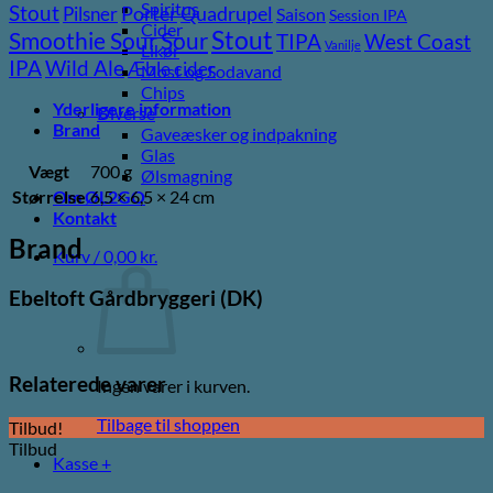
Spiritus
Stout
Pilsner
Porter
Quadrupel
Saison
Session IPA
Cider
Stout
Sour
Smoothie Sour
TIPA
West Coast
Vanilje
Likør
Wild Ale
IPA
Æble cider
Most og Sodavand
Chips
Yderligere information
Diverse
Brand
Gaveæsker og indpakning
Glas
Vægt
700 g
Ølsmagning
Størrelse
6,5 × 6,5 × 24 cm
Om ØL2GO
Kontakt
Brand
Kurv /
0,00
kr.
Ebeltoft Gårdbryggeri (DK)
Relaterede varer
Ingen varer i kurven.
Tilbage til shoppen
Tilbud!
Tilbud
Kasse
+