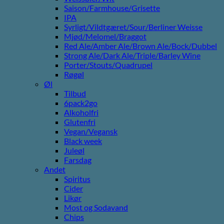
Saison/Farmhouse/Grisette
IPA
Syrligt/Vildtgæret/Sour/Berliner Weisse
Mjød/Melomel/Braggot
Red Ale/Amber Ale/Brown Ale/Bock/Dubbel
Strong Ale/Dark Ale/Triple/Barley Wine
Porter/Stouts/Quadrupel
Røgøl
Øl
Tilbud
6pack2go
Alkoholfri
Glutenfri
Vegan/Vegansk
Black week
Juleøl
Farsdag
Andet
Spiritus
Cider
Likør
Most og Sodavand
Chips