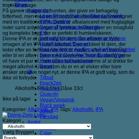
Shop
tropiske smage.
Kategorier
På ganen smager du humlen, der giver en behagelig
Lager/Pilsner/Pale Ale/Blonde/Gylden
bitterhed, men med en let nedtonet intensitet sammenlignet
Weissbier/Wit
med en traditionel IPA. Dette er afbalanceret med frugtagtige
Saison/Farmhouse/Grisette
noter samt antydninger af fyrretræ, hvilket giver en smagfuld
IPA
og kompleks bryg, der er perfekt til humleelskeren.
Syrligt/Vildtgæret/Sour/Berliner Weisse
Denne IPA er et godt valg for dem, der ønsker at nyde
Mjød/Melomel/Braggot
smagen af en IPA uden alkohol. Den er ideel til dem, der
Red Ale/Amber Ale/Brown Ale/Bock/Dubbel
leder efter en forfriskende drik til maden, efter en træning
Strong Ale/Dark Ale/Triple/Barley Wine
eller til en aften i byen med vennerne, hvor du stadig gerne
Porter/Stouts/Quadrupel
vil have et par øl, men uden konsekvenserne af at drikke for
Røgøl
meget alkohol. Uanset om du er en øl elsker eller bare
Øl
ønsker at prøve noget nyt, er denne IPA et godt valg, som du
Tilbud
ikke vil fortryde.
6pack2go
Alkoholfri IPA 0,5% | Dåse 33cl
Alkoholfri
Glutenfri
Ikke på lager
Vegan/Vegansk
Black week
Kategorier:
Alkoholfri
,
IPA
Tags:
Alkoholfri
,
IPA
Juleøl
Farsdag
Kategori
Andet
Spiritus
Vælg Bryggeri
Cider
Likør