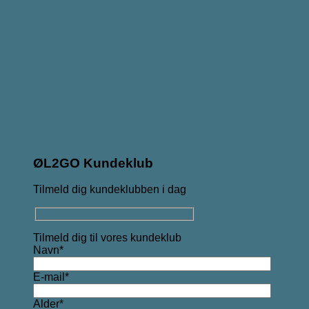
ØL2GO Kundeklub
Tilmeld dig kundeklubben i dag
Tilmeld dig til vores kundeklub
Navn*
E-mail*
Alder*