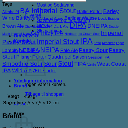
Tags
Most og Sodavand
BA Imperial Stout
Chips
Barley
Baltic Porter
Alkoholfri
Diverse
Wine
Barleywine
Berliner Weisse
Barrel Aged
Bock
Braggot
Gaveæsker og indpakning
DIPA
DNEIPA
Glas
Brown Ale
Cider
Dark Ale
Chokolade
Double
Ølsmagning
Imperial
Gin
Hazy IPA
Mash Imperial Stout
Hindbær
Ice Cream Sour
Om ØL2GO
IPA
Imperial Stout
Pastry Stout
Kontakt
Kaffe
Kirsebær
Lager
NEIPA
NEDIPA
Pastry Sour
Pastry
Lambic
Pale Ale
Kurv /
0,00
kr.
Stout
Porter
Quadrupel
Pilsner
Saison
Session IPA
Stout
Smoothie Sour
Sour
TIPA
West Coast
Vanilje
IPA
Wild Ale
Æble cider
Yderligere information
Ingen varer i kurven.
Brand
Tilbage til shoppen
Vægt
450 g
Størrelse
7,5 × 7,5 × 12 cm
Kasse
+
Kurv
Brand