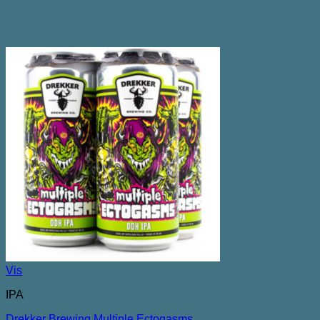
Vis
IPA
Drekker Brewing Multiple Ectogasms