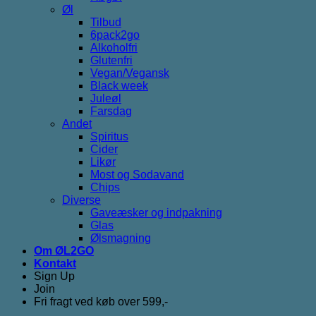
Øl
Tilbud
6pack2go
Alkoholfri
Glutenfri
Vegan/Vegansk
Black week
Juleøl
Farsdag
Andet
Spiritus
Cider
Likør
Most og Sodavand
Chips
Diverse
Gaveæsker og indpakning
Glas
Ølsmagning
Om ØL2GO
Kontakt
Sign Up
Join
Fri fragt ved køb over 599,-