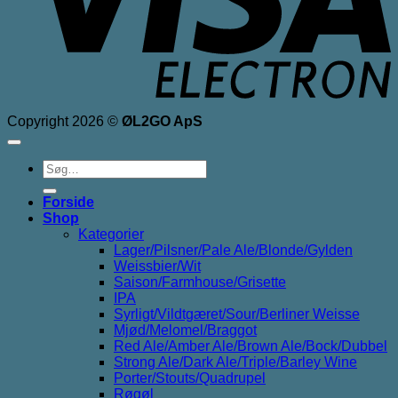
Copyright 2026 ©
ØL2GO ApS
Søg
efter:
Forside
Shop
Kategorier
Lager/Pilsner/Pale Ale/Blonde/Gylden
Weissbier/Wit
Saison/Farmhouse/Grisette
IPA
Syrligt/Vildtgæret/Sour/Berliner Weisse
Mjød/Melomel/Braggot
Red Ale/Amber Ale/Brown Ale/Bock/Dubbel
Strong Ale/Dark Ale/Triple/Barley Wine
Porter/Stouts/Quadrupel
Røgøl