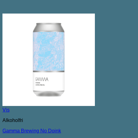
Vis
Alkoholfri
Gamma Brewing No Doink