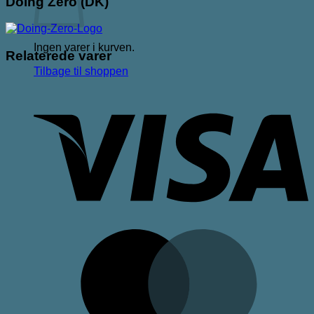
Doing Zero (DK)
Ingen varer i kurven.
Relaterede varer
Tilbage til shoppen
V
M