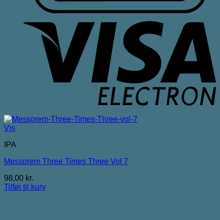
V
E
Vis
IPA
Messorem Three Times Three Vol 7
98,00
kr.
Tilføj til kurv