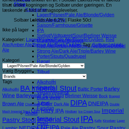
Shop
tilsat under kogningen og Solbær under gæringen. En
Kategorier
læskende øl fuld af smagsoplevelser.
Lager/Pilsner/Pale Ale/Blonde/Gylden
Solbær Lakrids Ale 6,2% | Flaske 50cl
Weissbier/Wit
Saison/Farmhouse/Grisette
Ikke på lager
IPA
Syrligt/Vildtgæret/Sour/Berliner Weisse
Kategorier:
Lager/Pilsner/Pale Ale/Blonde/Gylden
,
Red
Mjød/Melomel/Braggot
Ale/Amber Ale/Brown Ale/Bock/Dubbel
Tag:
Solbær Lakrids
Red Ale/Amber Ale/Brown Ale/Bock/Dubbel
Ale
Strong Ale/Dark Ale/Triple/Barley Wine
Porter/Stouts/Quadrupel
Kategori
Røgøl
Øl
Vælg Bryggeri
Tilbud
6pack2go
Tags
Alkoholfri
BA Imperial Stout
Glutenfri
Barley
Baltic Porter
Alkoholfri
Vegan/Vegansk
Wine
Barleywine
Berliner Weisse
Barrel Aged
Bock
Braggot
Black week
DIPA
DNEIPA
Juleøl
Brown Ale
Cider
Dark Ale
Chokolade
Double
Farsdag
Imperial
Gin
Hazy IPA
Mash Imperial Stout
Hindbær
Ice Cream Sour
Andet
IPA
Imperial Stout
Spiritus
Pastry Stout
Kaffe
Kirsebær
Lager
Cider
NEIPA
NEDIPA
Pastry Sour
Pastry
Lambic
Pale Ale
Likør