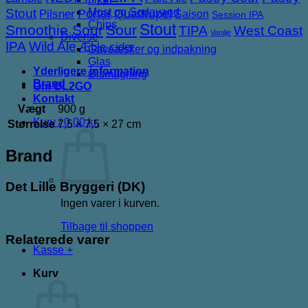
Stout
Most og Sodavand
Porter
Quadrupel
Pilsner
Saison
Session IPA
Chips
Stout
Smoothie Sour
Sour
TIPA
West Coast
Vanilje
Diverse
IPA
Wild Ale
Æble cider
Gaveæsker og indpakning
Glas
Yderligere information
Ølsmagning
Brand
Om ØL2GO
Kontakt
Vægt
900 g
Kurv /
0,00
kr.
Størrelse
7,5 × 7,5 × 27 cm
Brand
Det Lille Bryggeri (DK)
Ingen varer i kurven.
Tilbage til shoppen
Relaterede varer
Kasse
+
Kurv