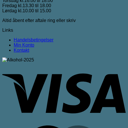
Torsdag kl.16.00 til 18.00
Fredag kl.13.30 til 18.00
Lørdag kl.10.00 til 15.00
Altid åbent efter aftale ring eller skriv
Links
Handelsbetingelser
Min Konto
Kontakt
V
M