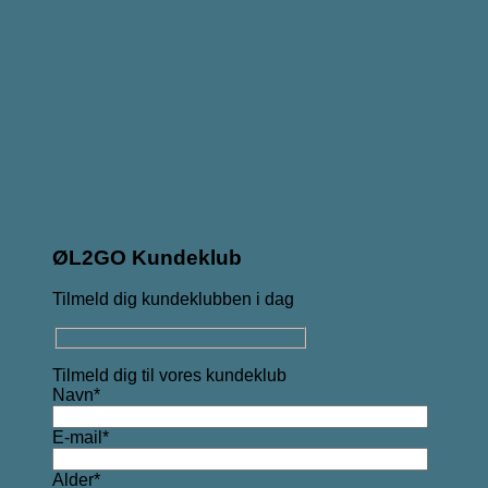
ØL2GO Kundeklub
Tilmeld dig kundeklubben i dag
Tilmeld dig til vores kundeklub
Navn*
E-mail*
Alder*