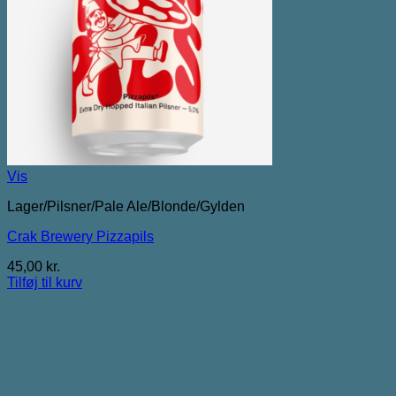
Vis
Lager/Pilsner/Pale Ale/Blonde/Gylden
Crak Brewery Pizzapils
45,00
kr.
Tilføj til kurv