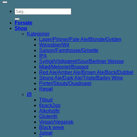
Søg
efter:
Forside
Shop
Kategorier
Lager/Pilsner/Pale Ale/Blonde/Gylden
Weissbier/Wit
Saison/Farmhouse/Grisette
IPA
Syrligt/Vildtgæret/Sour/Berliner Weisse
Mjød/Melomel/Braggot
Red Ale/Amber Ale/Brown Ale/Bock/Dubbel
Strong Ale/Dark Ale/Triple/Barley Wine
Porter/Stouts/Quadrupel
Røgøl
Øl
Tilbud
6pack2go
Alkoholfri
Glutenfri
Vegan/Vegansk
Black week
Juleøl