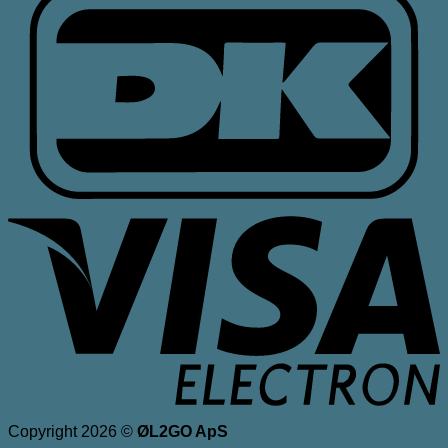
V
E
Copyright 2026 ©
ØL2GO ApS