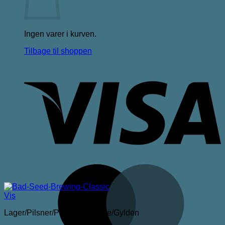
Ingen varer i kurven.
Tilbage til shoppen
V
M
Vis
Lager/Pilsner/Pale Ale/Blonde/Gylden