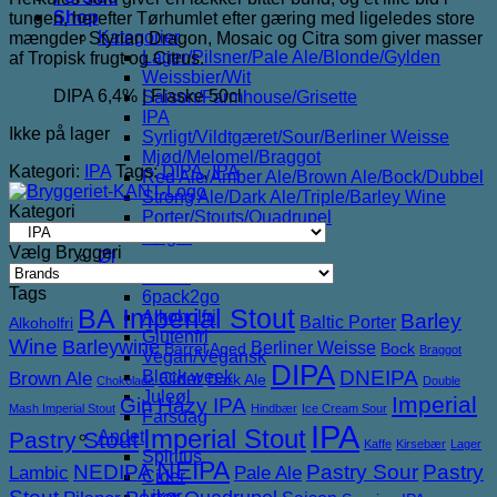
Shop
tungen, herefter Tørhumlet efter gæring med ligeledes store
Kategorier
mængder Styrian Dragon, Mosaic og Citra som giver masser
Lager/Pilsner/Pale Ale/Blonde/Gylden
af Tropisk frugt og Citrus.
Weissbier/Wit
DIPA 6,4% | Flaske 50cl
Saison/Farmhouse/Grisette
IPA
Ikke på lager
Syrligt/Vildtgæret/Sour/Berliner Weisse
Mjød/Melomel/Braggot
Kategori:
IPA
Tags:
DIPA
,
IPA
Red Ale/Amber Ale/Brown Ale/Bock/Dubbel
Strong Ale/Dark Ale/Triple/Barley Wine
Kategori
Porter/Stouts/Quadrupel
Røgøl
Vælg Bryggeri
Øl
Tilbud
Tags
6pack2go
BA Imperial Stout
Alkoholfri
Barley
Baltic Porter
Alkoholfri
Glutenfri
Wine
Barleywine
Berliner Weisse
Barrel Aged
Bock
Braggot
Vegan/Vegansk
DIPA
DNEIPA
Black week
Brown Ale
Cider
Dark Ale
Chokolade
Double
Juleøl
Imperial
Gin
Hazy IPA
Mash Imperial Stout
Hindbær
Ice Cream Sour
Farsdag
IPA
Imperial Stout
Pastry Stout
Andet
Kaffe
Kirsebær
Lager
Spiritus
NEIPA
NEDIPA
Pastry Sour
Pastry
Lambic
Pale Ale
Cider
Likør