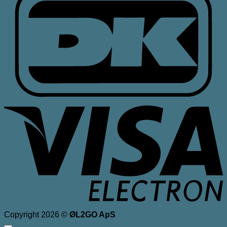
V
E
Copyright 2026 ©
ØL2GO ApS