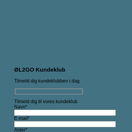
ØL2GO Kundeklub
Tilmeld dig kundeklubben i dag
Tilmeld dig til vores kundeklub
Navn*
E-mail*
Alder*