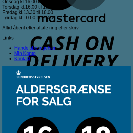
Onsdag kl.16.00 til 18.00
Torsdag kl.16.00 til 18.00
Fredag kl.13.30 til 18.00
Lørdag kl.10.00 til 15.00
Altid åbent efter aftale ring eller skriv
D
Links
Handelsbetingelser
Min Konto
Kontakt
D