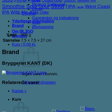
Stout
Porter
Quadrupel
Pilsner
Saison
Session IPA
Most og Sodavand
Stout
Smoothie Sour
Sour
TIPA
West Coast
Vanilje
Chips
IPA
Wild Ale
Æble cider
Diverse
Gaveæsker og indpakning
Yderligere information
Glas
Brand
Ølsmagning
Om ØL2GO
Vægt
900 g
Kontakt
Størrelse
7,5 × 7,5 × 27 cm
Kurv /
0,00
kr.
Brand
Bryggeriet KANT (DK)
Ingen varer i kurven.
Relaterede varer
Tilbage til shoppen
Kasse
+
Kurv