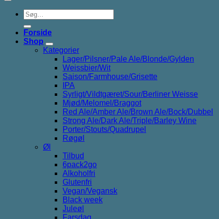
Søg
efter:
Forside
Shop
Kategorier
Lager/Pilsner/Pale Ale/Blonde/Gylden
Weissbier/Wit
Saison/Farmhouse/Grisette
IPA
Syrligt/Vildtgæret/Sour/Berliner Weisse
Mjød/Melomel/Braggot
Red Ale/Amber Ale/Brown Ale/Bock/Dubbel
Strong Ale/Dark Ale/Triple/Barley Wine
Porter/Stouts/Quadrupel
Røgøl
Øl
Tilbud
6pack2go
Alkoholfri
Glutenfri
Vegan/Vegansk
Black week
Juleøl
Farsdag