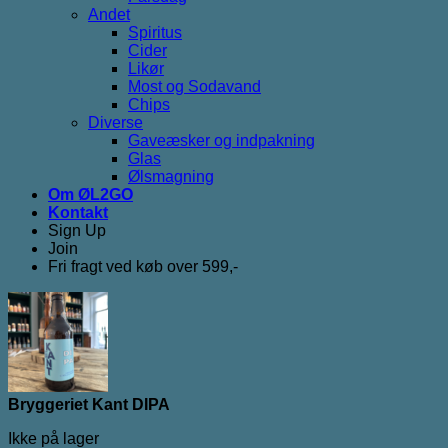
Andet
Spiritus
Cider
Likør
Most og Sodavand
Chips
Diverse
Gaveæsker og indpakning
Glas
Ølsmagning
Om ØL2GO
Kontakt
Sign Up
Join
Fri fragt ved køb over 599,-
Bryggeriet Kant DIPA
Ikke på lager