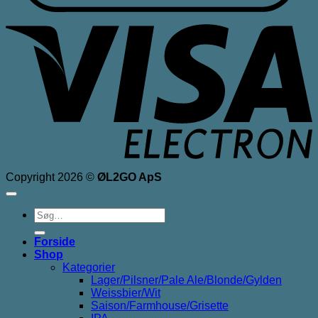
V
E
Copyright 2026 ©
ØL2GO ApS
Søg
efter:
Forside
Shop
Kategorier
Lager/Pilsner/Pale Ale/Blonde/Gylden
Weissbier/Wit
Saison/Farmhouse/Grisette