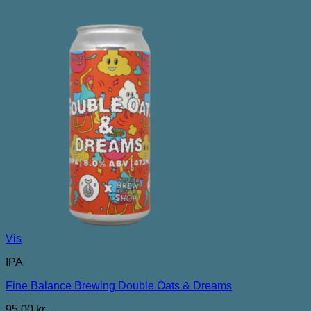
Vis
IPA
Fine Balance Brewing Double Oats & Dreams
95,00
kr.