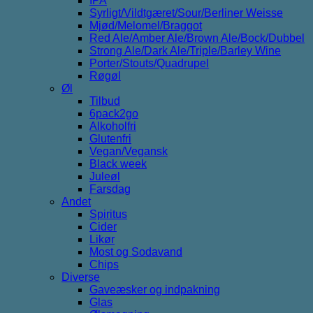
IPA
Syrligt/Vildtgæret/Sour/Berliner Weisse
Mjød/Melomel/Braggot
Red Ale/Amber Ale/Brown Ale/Bock/Dubbel
Strong Ale/Dark Ale/Triple/Barley Wine
Porter/Stouts/Quadrupel
Røgøl
Øl
Tilbud
6pack2go
Alkoholfri
Glutenfri
Vegan/Vegansk
Black week
Juleøl
Farsdag
Andet
Spiritus
Cider
Likør
Most og Sodavand
Chips
Diverse
Gaveæsker og indpakning
Glas