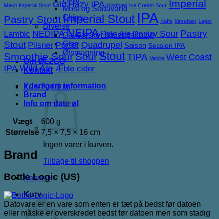
Imperial
Gin
Hazy IPA
Mash Imperial Stout
Hindbær
Ice Cream Sour
Most og Sodavand
IPA
Imperial Stout
Chips
Pastry Stout
Kaffe
Kirsebær
Lager
Diverse
NEIPA
NEDIPA
Pastry Sour
Pastry
Lambic
Pale Ale
Gaveæsker og indpakning
Stout
Glas
Porter
Quadrupel
Pilsner
Saison
Session IPA
Ølsmagning
Stout
Smoothie Sour
Sour
TIPA
West Coast
Vanilje
Om ØL2GO
IPA
Wild Ale
Æble cider
Kontakt
Yderligere information
Kurv /
0,00
kr.
Brand
Info om dato øl
Vægt
600 g
Størrelse
7,5 × 7,5 × 16 cm
Ingen varer i kurven.
Brand
Tilbage til shoppen
Bottle Logic (US)
Kasse
+
Kurv
Datovare er en vare som enten er tæt på bedst før datoen
eller måske er overskredet bedst før datoen men som stadig