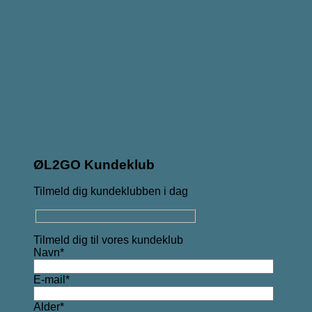
ØL2GO Kundeklub
Tilmeld dig kundeklubben i dag
Tilmeld dig til vores kundeklub
Navn*
E-mail*
Alder*