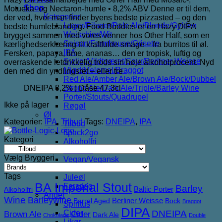
pris
pris
Shop
Motueka- og Nectaron-humle • 8,2% ABV Denne er til dem,
var:
er:
Kategorier
der ved, hvor man finder byens bedste pizzasted – og den
125,00 kr..
65,00 kr..
Lager/Pilsner/Pale Ale/Blonde/Gylden
bedste humleblanding. Food Buddies er en Hazy DIPA
Weissbier/Wit
brygget sammen med vores venner hos Other Half, som en
Saison/Farmhouse/Grisette
kærlighedserklæring til kraftfulde smage – fra burritos til øl.
IPA
Fersken, papaya, lime, ananas… den er tropisk, luftig og
Syrligt/Vildtgæret/Sour/Berliner Weisse
overraskende letdrikkelig trods sin høje alkoholprocent. Nyd
Mjød/Melomel/Braggot
den med din yndlingsret – eller tre
Red Ale/Amber Ale/Brown Ale/Bock/Dubbel
DNEIPA 8,2% | Dåse 47,3cl
Strong Ale/Dark Ale/Triple/Barley Wine
Porter/Stouts/Quadrupel
Ikke på lager
Røgøl
Øl
Kategorier:
IPA
,
Tilbud
Tags:
DNEIPA
,
IPA
Tilbud
6pack2go
Kategori
Alkoholfri
Glutenfri
Vælg Bryggeri
Vegan/Vegansk
Black week
Tags
Juleøl
BA Imperial Stout
Farsdag
Barley
Baltic Porter
Alkoholfri
Andet
Wine
Barleywine
Berliner Weisse
Barrel Aged
Bock
Braggot
Spiritus
DIPA
DNEIPA
Cider
Brown Ale
Cider
Dark Ale
Chokolade
Double
Likør