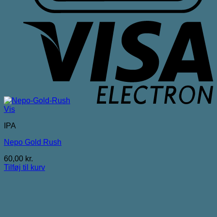
V
E
Vis
IPA
Nepo Gold Rush
60,00
kr.
Tilføj til kurv