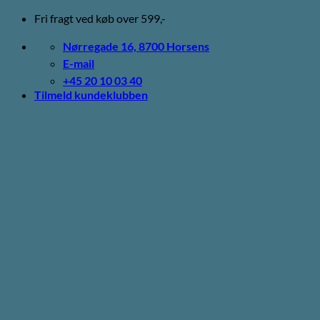
Fortsæt
Fri fragt ved køb over 599,-
til
indhold
Nørregade 16, 8700 Horsens
E-mail
+45 20 10 03 40
Tilmeld kundeklubben