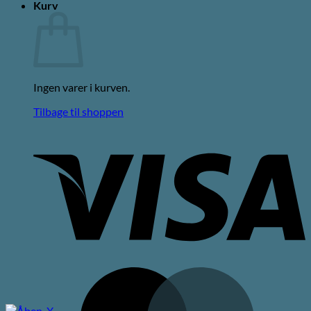
Kurv
Ingen varer i kurven.
Tilbage til shoppen
V
M