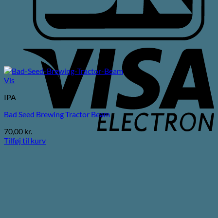
V
E
Vis
IPA
Bad Seed Brewing Tractor Beam
70,00
kr.
Tilføj til kurv