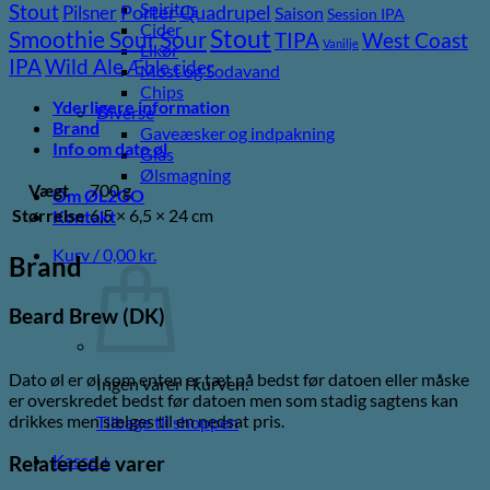
Spiritus
Stout
Pilsner
Porter
Quadrupel
Saison
Session IPA
Cider
Stout
Sour
Smoothie Sour
TIPA
West Coast
Vanilje
Likør
Wild Ale
IPA
Æble cider
Most og Sodavand
Chips
Yderligere information
Diverse
Brand
Gaveæsker og indpakning
Info om dato øl
Glas
Ølsmagning
Vægt
700 g
Om ØL2GO
Størrelse
6,5 × 6,5 × 24 cm
Kontakt
Kurv /
0,00
kr.
Brand
Beard Brew (DK)
Dato øl er øl som enten er tæt på bedst før datoen eller måske
Ingen varer i kurven.
er overskredet bedst før datoen men som stadig sagtens kan
drikkes men sælges til en nedsat pris.
Tilbage til shoppen
Kasse
+
Relaterede varer