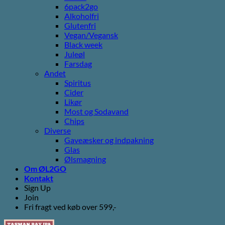
6pack2go
Alkoholfri
Glutenfri
Vegan/Vegansk
Black week
Juleøl
Farsdag
Andet
Spiritus
Cider
Likør
Most og Sodavand
Chips
Diverse
Gaveæsker og indpakning
Glas
Ølsmagning
Om ØL2GO
Kontakt
Sign Up
Join
Fri fragt ved køb over 599,-