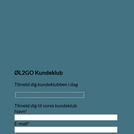
ØL2GO Kundeklub
Tilmeld dig kundeklubben i dag
Tilmeld dig til vores kundeklub
Navn*
E-mail*