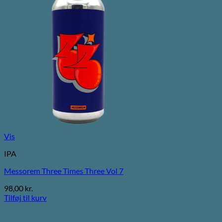
Vis
IPA
Messorem Three Times Three Vol 7
98,00
kr.
Tilføj til kurv