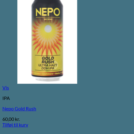
Vis
IPA
Nepo Gold Rush
60,00
kr.
Tilføj til kurv