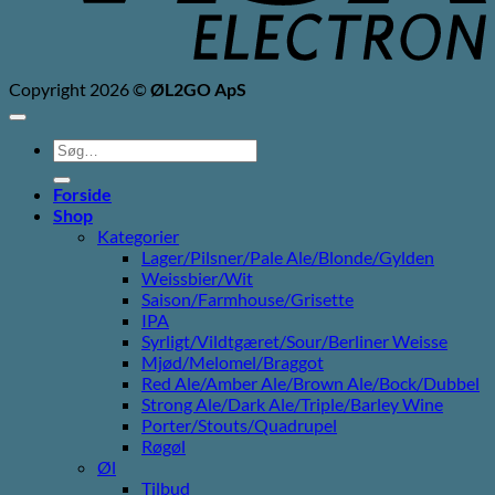
Copyright 2026 ©
ØL2GO ApS
Søg
efter:
Forside
Shop
Kategorier
Lager/Pilsner/Pale Ale/Blonde/Gylden
Weissbier/Wit
Saison/Farmhouse/Grisette
IPA
Syrligt/Vildtgæret/Sour/Berliner Weisse
Mjød/Melomel/Braggot
Red Ale/Amber Ale/Brown Ale/Bock/Dubbel
Strong Ale/Dark Ale/Triple/Barley Wine
Porter/Stouts/Quadrupel
Røgøl
Øl
Tilbud