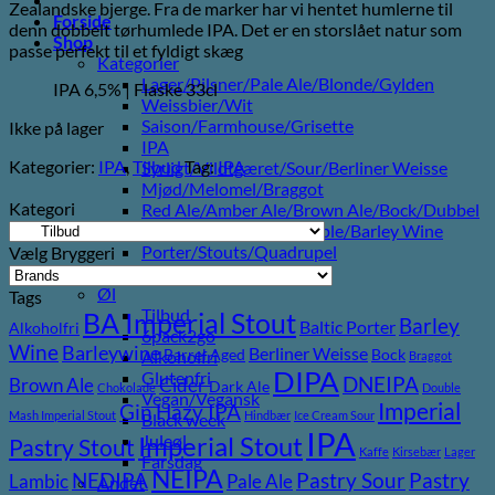
Zealandske bjerge. Fra de marker har vi hentet humlerne til
var:
er:
Forside
denn dobbelt tørhumlede IPA. Det er en storslået natur som
45,00 kr..
25,00 kr..
Shop
passe perfekt til et fyldigt skæg
Kategorier
Lager/Pilsner/Pale Ale/Blonde/Gylden
IPA 6,5% | Flaske 33cl
Weissbier/Wit
Saison/Farmhouse/Grisette
Ikke på lager
IPA
Kategorier:
IPA
,
Tilbud
Tag:
IPA
Syrligt/Vildtgæret/Sour/Berliner Weisse
Mjød/Melomel/Braggot
Kategori
Red Ale/Amber Ale/Brown Ale/Bock/Dubbel
Strong Ale/Dark Ale/Triple/Barley Wine
Porter/Stouts/Quadrupel
Vælg Bryggeri
Røgøl
Øl
Tags
Tilbud
BA Imperial Stout
Barley
Baltic Porter
Alkoholfri
6pack2go
Wine
Barleywine
Berliner Weisse
Barrel Aged
Bock
Alkoholfri
Braggot
DIPA
Glutenfri
DNEIPA
Brown Ale
Cider
Dark Ale
Chokolade
Double
Vegan/Vegansk
Imperial
Gin
Hazy IPA
Mash Imperial Stout
Hindbær
Ice Cream Sour
Black week
IPA
Imperial Stout
Juleøl
Pastry Stout
Kaffe
Kirsebær
Lager
Farsdag
NEIPA
Pastry
NEDIPA
Pastry Sour
Lambic
Pale Ale
Andet