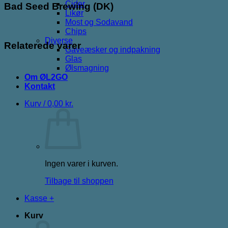
Cider
Bad Seed Brewing (DK)
Likør
Most og Sodavand
Chips
Diverse
Relaterede varer
Gaveæsker og indpakning
Glas
Ølsmagning
Om ØL2GO
Kontakt
Kurv /
0,00
kr.
Ingen varer i kurven.
Tilbage til shoppen
Kasse
+
Kurv