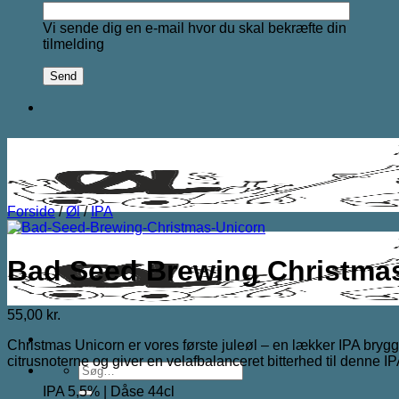
Vi sende dig en e-mail hvor du skal bekræfte din
tilmelding
Forside
/
Øl
/
IPA
Bad Seed Brewing Christma
55,00
kr.
Christmas Unicorn er vores første juleøl – en lækker IPA bry
citrusnoterne og giver en velafbalanceret bitterhed til denne IP
Søg
efter:
IPA 5,5% | Dåse 44cl