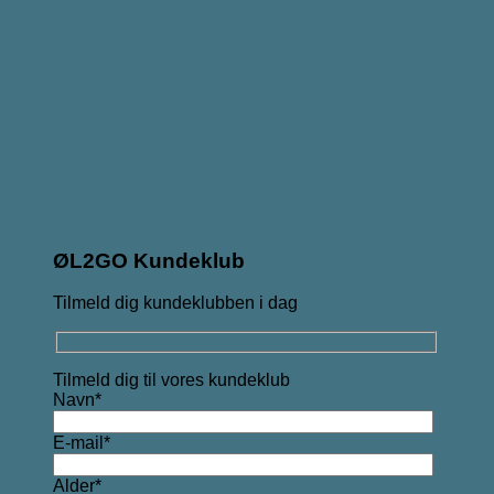
ØL2GO Kundeklub
Tilmeld dig kundeklubben i dag
Tilmeld dig til vores kundeklub
Navn*
E-mail*
Alder*