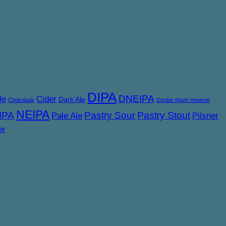
DIPA
DNEIPA
le
Cider
Dark Ale
Chokolade
Double Mash Imperial
NEIPA
IPA
Pastry Sour
Pastry Stout
Pale Ale
Pilsner
er