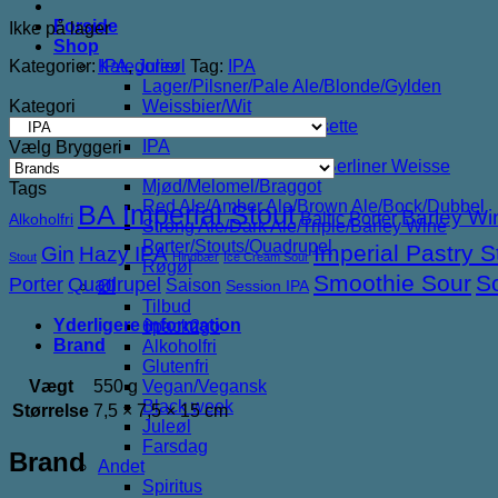
Forside
Ikke på lager
Shop
Kategorier:
IPA
,
Juleøl
Tag:
IPA
Kategorier
Lager/Pilsner/Pale Ale/Blonde/Gylden
Kategori
Weissbier/Wit
Saison/Farmhouse/Grisette
IPA
Vælg Bryggeri
Syrligt/Vildtgæret/Sour/Berliner Weisse
Mjød/Melomel/Braggot
Tags
Red Ale/Amber Ale/Brown Ale/Bock/Dubbel
BA Imperial Stout
Barley Wi
Baltic Porter
Alkoholfri
Strong Ale/Dark Ale/Triple/Barley Wine
Porter/Stouts/Quadrupel
Imperial Pastry S
Gin
Hazy IPA
Stout
Hindbær
Ice Cream Sour
Røgøl
Smoothie Sour
S
Porter
Quadrupel
Saison
Øl
Session IPA
Tilbud
Yderligere information
6pack2go
Brand
Alkoholfri
Glutenfri
Vægt
550 g
Vegan/Vegansk
Black week
Størrelse
7,5 × 7,5 × 15 cm
Juleøl
Farsdag
Brand
Andet
Spiritus