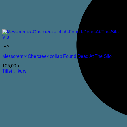
Vis
IPA
Messorem x Obercreek collab Found Dead At The Silo
105,00
kr.
Tilføj til kurv