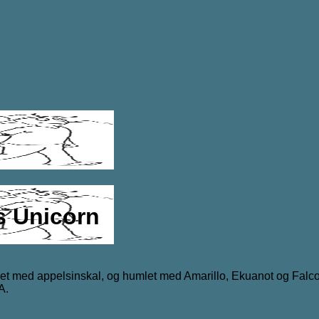
s Unicorn
gget med appelsinskal, og humlet med Amarillo, Ekuanot og Falc
A.