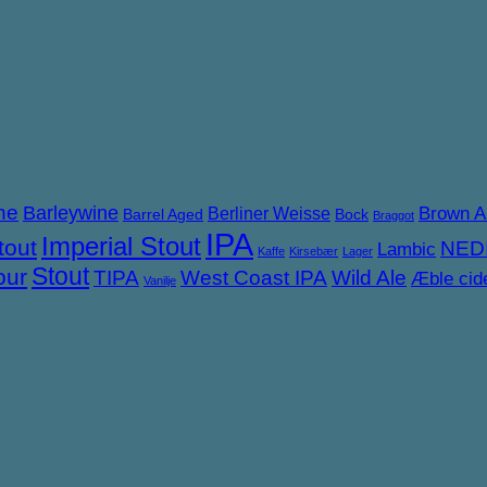
ne
Barleywine
Brown A
Berliner Weisse
Barrel Aged
Bock
Braggot
IPA
Imperial Stout
tout
NED
Lambic
Kaffe
Kirsebær
Lager
Stout
our
TIPA
West Coast IPA
Wild Ale
Æble cid
Vanilje