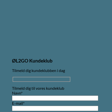
ØL2GO Kundeklub
Tilmeld dig kundeklubben i dag
Tilmeld dig til vores kundeklub
Navn*
E-mail*