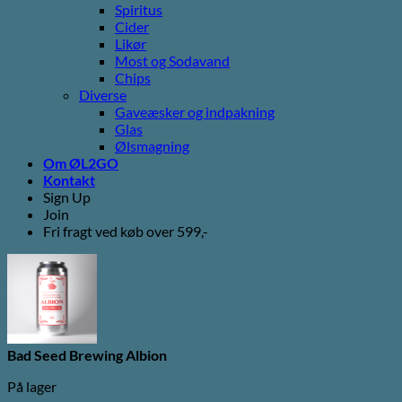
Spiritus
Cider
Likør
Most og Sodavand
Chips
Diverse
Gaveæsker og indpakning
Glas
Ølsmagning
Om ØL2GO
Kontakt
Sign Up
Join
Fri fragt ved køb over 599,-
Bad Seed Brewing Albion
På lager