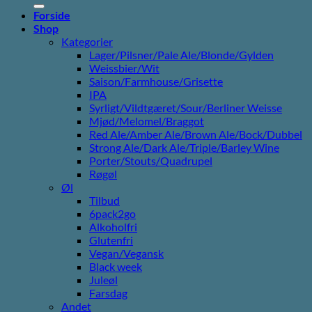
Forside
Shop
Kategorier
Lager/Pilsner/Pale Ale/Blonde/Gylden
Weissbier/Wit
Saison/Farmhouse/Grisette
IPA
Syrligt/Vildtgæret/Sour/Berliner Weisse
Mjød/Melomel/Braggot
Red Ale/Amber Ale/Brown Ale/Bock/Dubbel
Strong Ale/Dark Ale/Triple/Barley Wine
Porter/Stouts/Quadrupel
Røgøl
Øl
Tilbud
6pack2go
Alkoholfri
Glutenfri
Vegan/Vegansk
Black week
Juleøl
Farsdag
Andet