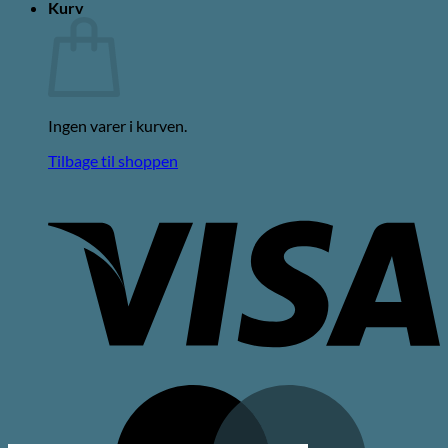
Kurv
Ingen varer i kurven.
Tilbage til shoppen
V
M