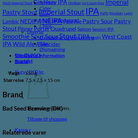
Imperial
Gin
Hazy IPA
Spiritus
Mash Imperial Stout
Hindbær
Ice Cream Sour
Cider
IPA
Imperial Stout
Pastry Stout
Kaffe
Kirsebær
Lager
Likør
NEIPA
Most og Sodavand
Pastry
NEDIPA
Pastry Sour
Lambic
Pale Ale
Chips
Stout
Pilsner
Porter
Quadrupel
Saison
Session IPA
Diverse
Stout
Sour
Smoothie Sour
TIPA
West Coast
Gaveæsker og indpakning
Vanilje
Wild Ale
Glas
IPA
Æble cider
Ølsmagning
Om ØL2GO
Yderligere information
Kontakt
Brand
Kurv /
0,00
kr.
Vægt
550 g
Størrelse
7,5 × 7,5 × 15 cm
Brand
Bad Seed Brewing (DK)
Ingen varer i kurven.
Tilbage til shoppen
Kasse
+
Relaterede varer