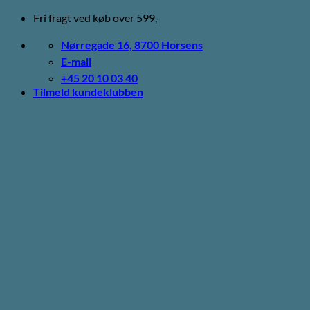
Fortsæt
Fri fragt ved køb over 599,-
til
indhold
Nørregade 16, 8700 Horsens
E-mail
+45 20 10 03 40
Tilmeld kundeklubben