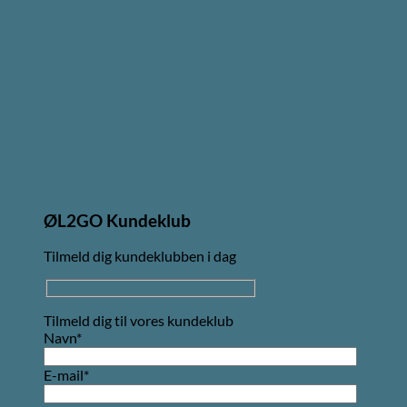
ØL2GO Kundeklub
Tilmeld dig kundeklubben i dag
Tilmeld dig til vores kundeklub
Navn*
E-mail*