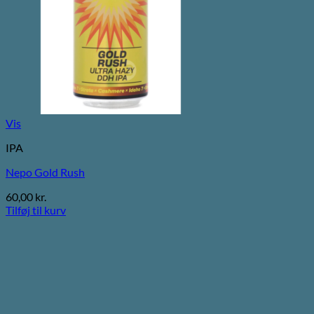
Vis
IPA
Nepo Gold Rush
60,00
kr.
Tilføj til kurv