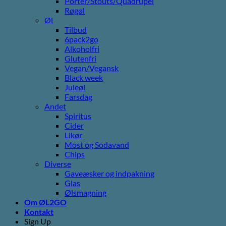
Porter/Stouts/Quadrupel
Røgøl
Øl
Tilbud
6pack2go
Alkoholfri
Glutenfri
Vegan/Vegansk
Black week
Juleøl
Farsdag
Andet
Spiritus
Cider
Likør
Most og Sodavand
Chips
Diverse
Gaveæsker og indpakning
Glas
Ølsmagning
Om ØL2GO
Kontakt
Sign Up