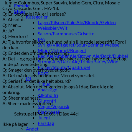
Humle: Columbus, Super Sauvin, Idaho Gem, Citra, Mosaic
Forside
Cryo, Cascade. Gær: HA-18.
Shop
Q: En Sextuple IPA, er I seriøse?
Kategorier
A: Absolut.
Lager/Pilsner/Pale Ale/Blonde/Gylden
Q: Men…
Weissbier/Wit
A: Ja?
Saison/Farmhouse/Grisette
Q: Hvorfor??
IPA
A: Tja, hvorfor slikker en hund på sin lille røde læbestift? Fordi
Syrligt/Vildtgæret/Sour/Berliner Weisse
den kan.
Mjød/Melomel/Braggot
Q: Er det den officielle forklaring?
Red Ale/Amber Ale/Brown Ale/Bock/Dubbel
A: Det – og også fordi vi stadig elsker at lege, have det sjovt og
Strong Ale/Dark Ale/Triple/Barley Wine
finde på uventede ting.
Porter/Stouts/Quadrupel
Q: Smager den overhovedet godt?
Røgøl
A: Det må du selv bedømme. Men vi synes det.
Øl
Q: Seriøst, er det ikke helt absurd?
Tilbud
A: Absolut. Men det er verden jo også i dag. Bare kig dig
6pack2go
omkring.
Alkoholfri
Q: Sheer madness?
Glutenfri
A: Sheer madness indeed.
Vegan/Vegansk
Black week
Sekstupel IPA 16,0% | Dåse 44cl
Juleøl
Farsdag
Ikke på lager
Andet