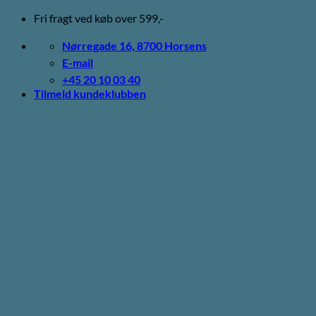
Fortsæt
Fri fragt ved køb over 599,-
til
indhold
Nørregade 16, 8700 Horsens
E-mail
+45 20 10 03 40
Tilmeld kundeklubben