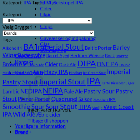
Kategori:
IPA
Tags:
IPA
,
Sekstupel IPA
Spiritus
Cider
Kategori
Likør
Most og Sodavand
Chips
Vælg Bryggeri
Diverse
Gaveæsker og indpakning
Tags
Glas
BA Imperial Stout
Barley
Baltic Porter
Alkoholfri
Ølsmagning
Wine
Barleywine
Berliner Weisse
Barrel Aged
Bock
Om ØL2GO
Braggot
DIPA
Kontakt
DNEIPA
Brown Ale
Cider
Dark Ale
Chokolade
Double
Imperial
Gin
Hazy IPA
Kurv /
0,00
kr.
Mash Imperial Stout
Hindbær
Ice Cream Sour
IPA
Imperial Stout
Pastry Stout
Kaffe
Kirsebær
Lager
NEIPA
Pastry
NEDIPA
Pastry Sour
Lambic
Pale Ale
Stout
Pilsner
Porter
Quadrupel
Saison
Session IPA
Stout
Sour
Smoothie Sour
TIPA
West Coast
Vanilje
Ingen varer i kurven.
Wild Ale
IPA
Æble cider
Tilbage til shoppen
Yderligere information
Kasse
+
Brand