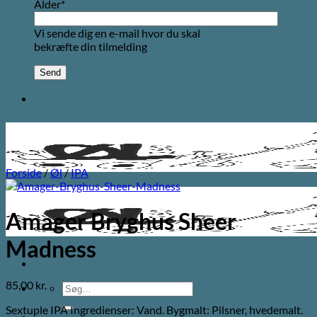
Alder*
Vi sende dig en e-mail hvor du skal
bekræfte din tilmelding
Forside
/
Øl
/
IPA
Amager Bryghus Sheer
Madness
85,00
kr.
Søg
efter:
Sextuple IPA Ingredienser: Vand. Bygmalt: Pilsner, hvedemalt.