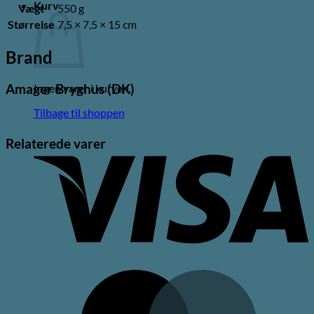
Kurv
Vægt
550 g
Størrelse
7,5 × 7,5 × 15 cm
Brand
Amager Bryghus (DK)
Ingen varer i kurven.
Tilbage til shoppen
V
Relaterede varer
M