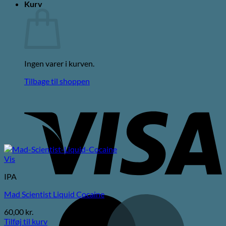
Kurv
Ingen varer i kurven.
Tilbage til shoppen
V
Vis
IPA
Mad Scientist Liquid Cocaine
M
60,00
kr.
Tilføj til kurv