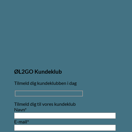
ØL2GO Kundeklub
Tilmeld dig kundeklubben i dag
Tilmeld dig til vores kundeklub
Navn*
E-mail*