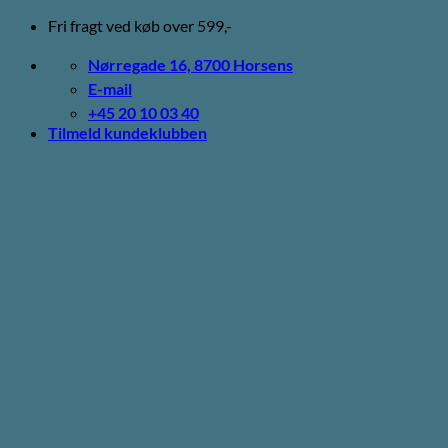
Fortsæt
Fri fragt ved køb over 599,-
til
indhold
Nørregade 16, 8700 Horsens
E-mail
+45 20 10 03 40
Tilmeld kundeklubben