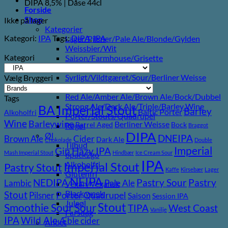
DIPA 8,5% | Dåse 44cl
Forside
Shop
Ikke på lager
Kategorier
Kategori:
IPA
Tags:
DIPA
,
IPA
Lager/Pilsner/Pale Ale/Blonde/Gylden
Weissbier/Wit
Kategori
Saison/Farmhouse/Grisette
IPA
Syrligt/Vildtgæret/Sour/Berliner Weisse
Vælg Bryggeri
Mjød/Melomel/Braggot
Red Ale/Amber Ale/Brown Ale/Bock/Dubbel
Tags
Strong Ale/Dark Ale/Triple/Barley Wine
BA Imperial Stout
Barley
Baltic Porter
Alkoholfri
Porter/Stouts/Quadrupel
Wine
Barleywine
Berliner Weisse
Barrel Aged
Bock
Røgøl
Braggot
DIPA
Øl
DNEIPA
Brown Ale
Cider
Dark Ale
Chokolade
Double
Tilbud
Imperial
Gin
Hazy IPA
Mash Imperial Stout
Hindbær
Ice Cream Sour
6pack2go
IPA
Imperial Stout
Alkoholfri
Pastry Stout
Kaffe
Kirsebær
Lager
Glutenfri
NEIPA
Pastry
NEDIPA
Pastry Sour
Lambic
Pale Ale
Vegan/Vegansk
Black week
Stout
Pilsner
Porter
Quadrupel
Saison
Session IPA
Juleøl
Stout
Sour
Smoothie Sour
TIPA
West Coast
Vanilje
Farsdag
Wild Ale
IPA
Æble cider
Andet