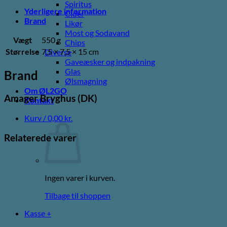
Spiritus
Yderligere information
Cider
Brand
Likør
Most og Sodavand
Vægt
550 g
Chips
Størrelse
7,5 × 7,5 × 15 cm
Diverse
Gaveæsker og indpakning
Glas
Brand
Ølsmagning
Om ØL2GO
Amager Bryghus (DK)
Kontakt
Kurv /
0,00
kr.
Relaterede varer
Ingen varer i kurven.
Tilbage til shoppen
Kasse
+