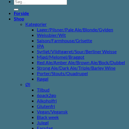
Søg
efter:
Forside
Shop
Kategorier
Lager/Pilsner/Pale Ale/Blonde/Gylden
Weissbier/Wit
Saison/Farmhouse/Grisette
IPA
Syrligt/Vildtgæret/Sour/Berliner Weisse
Mjød/Melomel/Braggot
Red Ale/Amber Ale/Brown Ale/Bock/Dubbel
Strong Ale/Dark Ale/Triple/Barley Wine
Porter/Stouts/Quadrupel
Røgøl
Øl
Tilbud
6pack2go
Alkoholfri
Glutenfri
Vegan/Vegansk
Black week
Juleøl
Farsdag