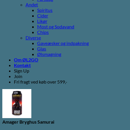
Andet
Spiritus
Cider
Likør
Most og Sodavand
Chips
Diverse
Gaveæsker og indpakning
Glas
Ølsmagning
Om ØL2GO
Kontakt
Sign Up
Join
Fri fragt ved køb over 599,-
Amager Bryghus Samurai