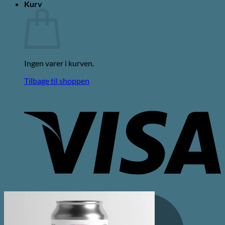
Kurv
Ingen varer i kurven.
Tilbage til shoppen
V
M