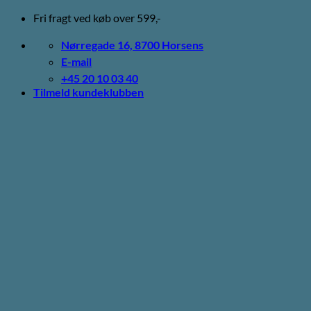
Fortsæt
Fri fragt ved køb over 599,-
til
indhold
Nørregade 16, 8700 Horsens
E-mail
+45 20 10 03 40
Tilmeld kundeklubben