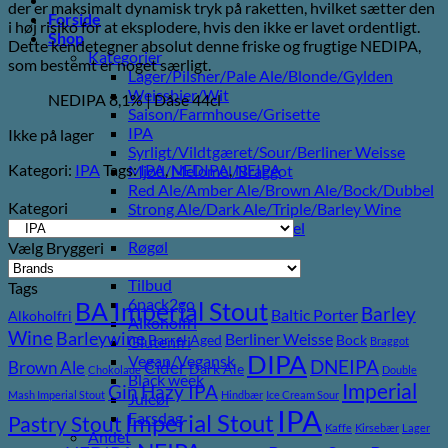
der er maksimalt dynamisk tryk på raketten, hvilket sætter den
Forside
i høj risiko for at eksplodere, hvis den ikke er lavet ordentligt.
Shop
Dette kendetegner absolut denne friske og frugtige NEDIPA,
Kategorier
som bestemt er noget særligt.⁠
Lager/Pilsner/Pale Ale/Blonde/Gylden
Weissbier/Wit
NEDIPA 8,1% | Dåse 44cl
Saison/Farmhouse/Grisette
IPA
Ikke på lager
Syrligt/Vildtgæret/Sour/Berliner Weisse
Kategori:
IPA
Tags:
IPA
,
NEDIPA
,
NEIPA
Mjød/Melomel/Braggot
Red Ale/Amber Ale/Brown Ale/Bock/Dubbel
Kategori
Strong Ale/Dark Ale/Triple/Barley Wine
Porter/Stouts/Quadrupel
Røgøl
Vælg Bryggeri
Øl
Tilbud
Tags
6pack2go
BA Imperial Stout
Barley
Baltic Porter
Alkoholfri
Alkoholfri
Wine
Barleywine
Berliner Weisse
Barrel Aged
Bock
Glutenfri
Braggot
DIPA
Vegan/Vegansk
DNEIPA
Brown Ale
Cider
Dark Ale
Chokolade
Double
Black week
Imperial
Gin
Hazy IPA
Mash Imperial Stout
Hindbær
Ice Cream Sour
Juleøl
IPA
Imperial Stout
Farsdag
Pastry Stout
Kaffe
Kirsebær
Lager
Andet