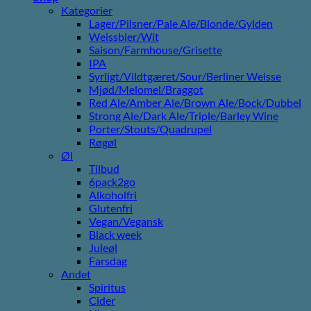
Kategorier
Lager/Pilsner/Pale Ale/Blonde/Gylden
Weissbier/Wit
Saison/Farmhouse/Grisette
IPA
Syrligt/Vildtgæret/Sour/Berliner Weisse
Mjød/Melomel/Braggot
Red Ale/Amber Ale/Brown Ale/Bock/Dubbel
Strong Ale/Dark Ale/Triple/Barley Wine
Porter/Stouts/Quadrupel
Røgøl
Øl
Tilbud
6pack2go
Alkoholfri
Glutenfri
Vegan/Vegansk
Black week
Juleøl
Farsdag
Andet
Spiritus
Cider