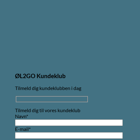
ØL2GO Kundeklub
Tilmeld dig kundeklubben i dag
Tilmeld dig til vores kundeklub
Navn*
E-mail*