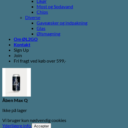
Likør
Most og Sodavand
Chips
Diverse
Gaveæsker og indpakning
Glas
Ølsmagning
Om ØL2GO
Kontakt
Sign Up
Join
Fri fragt ved køb over 599,-
Åben Max Q
Ikke på lager
Vi bruger kun nødvendig cookies
Yderligere info
Accepter