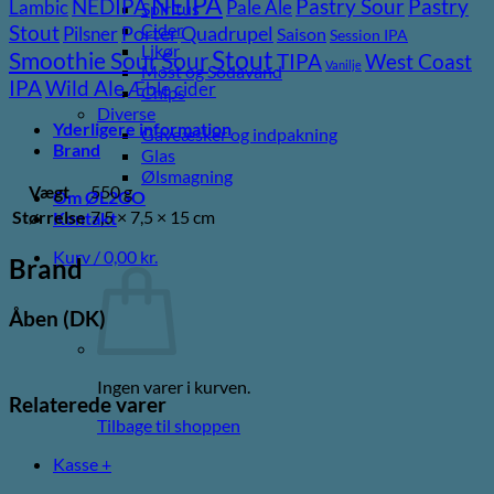
NEIPA
Pastry
NEDIPA
Pastry Sour
Lambic
Pale Ale
Spiritus
Cider
Stout
Pilsner
Porter
Quadrupel
Saison
Session IPA
Likør
Stout
Sour
Smoothie Sour
TIPA
West Coast
Vanilje
Most og Sodavand
Wild Ale
IPA
Æble cider
Chips
Diverse
Yderligere information
Gaveæsker og indpakning
Brand
Glas
Ølsmagning
Vægt
550 g
Om ØL2GO
Størrelse
7,5 × 7,5 × 15 cm
Kontakt
Kurv /
0,00
kr.
Brand
Åben (DK)
Ingen varer i kurven.
Relaterede varer
Tilbage til shoppen
Kasse
+