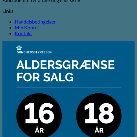
Altid åbent efter aftale ring eller skriv
Links
Handelsbetingelser
Min Konto
Kontakt