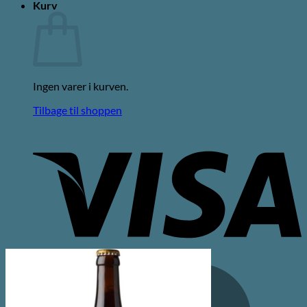
Kurv
Ingen varer i kurven.
Tilbage til shoppen
V
M