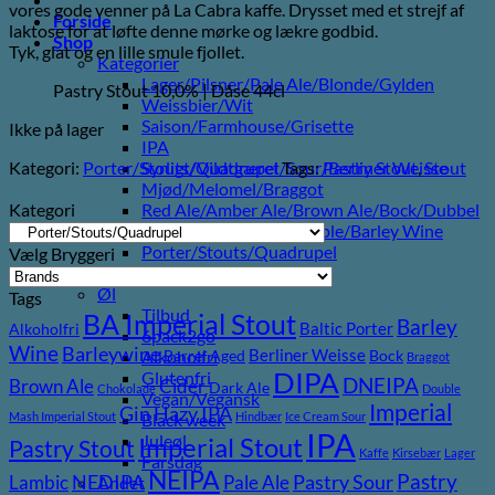
vores gode venner på La Cabra kaffe. Drysset med et strejf af
Forside
laktose for at løfte denne mørke og lækre godbid.
Shop
Tyk, glat og en lille smule fjollet.
Kategorier
Lager/Pilsner/Pale Ale/Blonde/Gylden
Pastry Stout 10,0% | Dåse 44cl
Weissbier/Wit
Saison/Farmhouse/Grisette
Ikke på lager
IPA
Kategori:
Porter/Stouts/Quadrupel
Tags:
Pastry Stout
,
Stout
Syrligt/Vildtgæret/Sour/Berliner Weisse
Mjød/Melomel/Braggot
Kategori
Red Ale/Amber Ale/Brown Ale/Bock/Dubbel
Strong Ale/Dark Ale/Triple/Barley Wine
Porter/Stouts/Quadrupel
Vælg Bryggeri
Røgøl
Øl
Tags
Tilbud
BA Imperial Stout
Barley
Baltic Porter
Alkoholfri
6pack2go
Wine
Barleywine
Berliner Weisse
Alkoholfri
Barrel Aged
Bock
Braggot
DIPA
Glutenfri
DNEIPA
Brown Ale
Cider
Dark Ale
Chokolade
Double
Vegan/Vegansk
Imperial
Gin
Hazy IPA
Mash Imperial Stout
Hindbær
Ice Cream Sour
Black week
IPA
Juleøl
Imperial Stout
Pastry Stout
Kaffe
Kirsebær
Lager
Farsdag
NEIPA
Pastry
NEDIPA
Pastry Sour
Lambic
Pale Ale
Andet