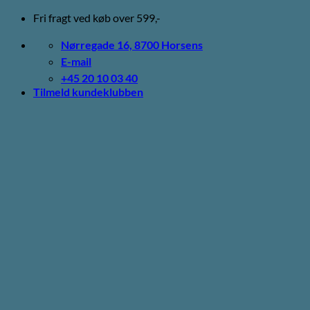
Fortsæt
Fri fragt ved køb over 599,-
til
indhold
Nørregade 16, 8700 Horsens
E-mail
+45 20 10 03 40
Tilmeld kundeklubben