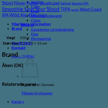
Spiritus
Stout
Porter
Quadrupel
Pilsner
Saison
Session IPA
Cider
Stout
Sour
Smoothie Sour
TIPA
West Coast
Vanilje
Likør
Wild Ale
IPA
Æble cider
Most og Sodavand
Chips
Yderligere information
Diverse
Brand
Gaveæsker og indpakning
Glas
Vægt
550 g
Ølsmagning
Størrelse
7,5 × 7,5 × 15 cm
Om ØL2GO
Kontakt
Brand
Kurv /
0,00
kr.
Åben (DK)
Relaterede varer
Ingen varer i kurven.
Tilbage til shoppen
Kasse
+