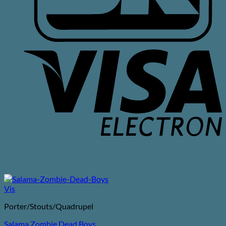
V
E
Vis
Porter/Stouts/Quadrupel
Salama Zombie Dead Boys