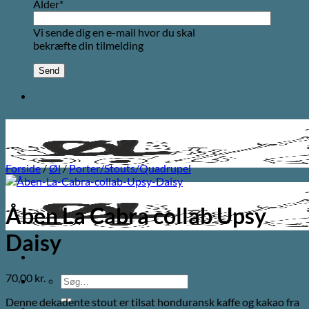
Alder*
Vi sende dig en e-mail hvor du skal
bekræfte din tilmelding
Forside
/
Øl
/
Porter/Stouts/Quadrupel
Åben La Cabra collab Upsy
Daisy
70,00
kr.
Søg
efter:
Denne dekadente stout er tilsat honduransk kaffe og kakao fra