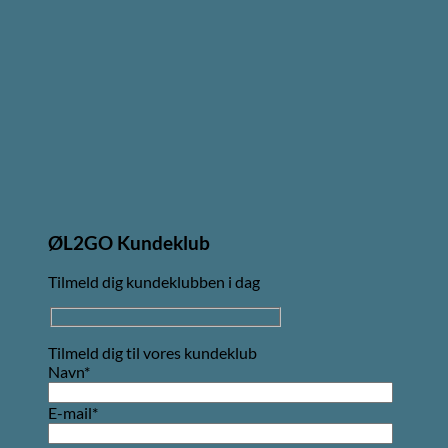
ØL2GO Kundeklub
Tilmeld dig kundeklubben i dag
Tilmeld dig til vores kundeklub
Navn*
E-mail*