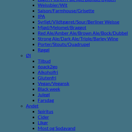
Weissbier/Wit
Saison/Farmhouse/Grisette
IPA
Syrligt/Vildtgæret/Sour/Berliner Weisse
Mjød/Melomel/Braggot
Red Ale/Amber Ale/Brown Ale/Bock/Dubbel
Strong Ale/Dark Ale/Triple/Barley Wine
Porter/Stouts/Quadrupel
Røgøl
Øl
Tilbud
6pack2go
Alkoholfri
Glutenfri
Vegan/Vegansk
Black week
Juleøl
Farsdag
Andet
Spiritus
Cider
Likør
Most og Sodavand