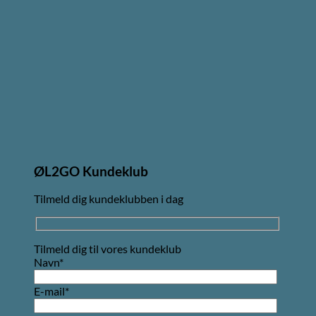
ØL2GO Kundeklub
Tilmeld dig kundeklubben i dag
Tilmeld dig til vores kundeklub
Navn*
E-mail*