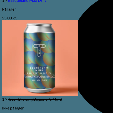
1 ×
Basqueland Max Drift
På lager
55,00
kr.
1 ×
Track Brewing Beginner's Mind
Ikke på lager