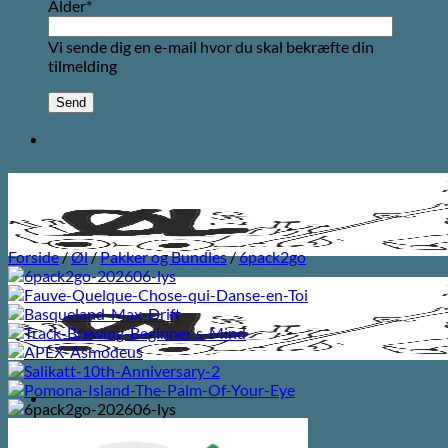
Alder*
Vi sende dig en e-mail hvor du skal bekræfte din
tilmelding
Forside
/
Øl
/
Pakker og Bundles
/
6pack2go
Søg