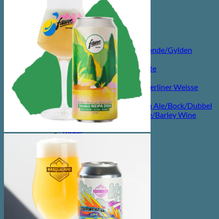
efter:
Forside
Shop
Kategorier
Lager/Pilsner/Pale Ale/Blonde/Gylden
Weissbier/Wit
Saison/Farmhouse/Grisette
IPA
Syrligt/Vildtgæret/Sour/Berliner Weisse
Mjød/Melomel/Braggot
Red Ale/Amber Ale/Brown Ale/Bock/Dubbel
Strong Ale/Dark Ale/Triple/Barley Wine
Porter/Stouts/Quadrupel
Røgøl
Øl
Tilbud
6pack2go
Alkoholfri
Glutenfri
Vegan/Vegansk
Black week
Juleøl
Farsdag