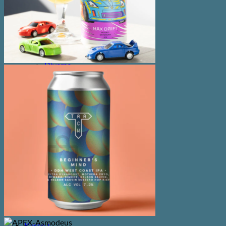
Andet
Spiritus
Cider
Likør
Most og Sodavand
Chips
Diverse
Gaveæsker og indpakning
Glas
Ølsmagning
Om ØL2GO
Kontakt
Kurv /
0,00
kr.
Ingen varer i kurven.
Tilbage til shoppen
Kasse
+