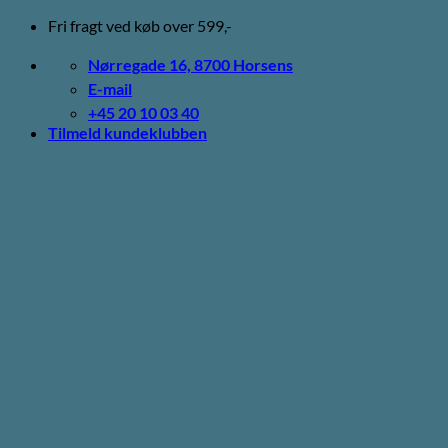
Fortsæt
Fri fragt ved køb over 599,-
til
indhold
Nørregade 16, 8700 Horsens
E-mail
+45 20 10 03 40
Tilmeld kundeklubben