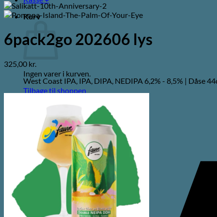
Kurv
6pack2go 202606 lys
325,00
kr.
Ingen varer i kurven.
West Coast IPA, IPA, DIPA, NEDIPA 6,2% - 8,5% | Dåse 44cl
Tilbage til shoppen