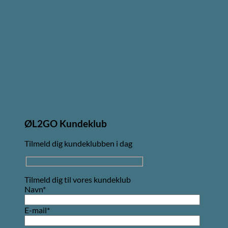
ØL2GO Kundeklub
Tilmeld dig kundeklubben i dag
Tilmeld dig til vores kundeklub
Navn*
E-mail*