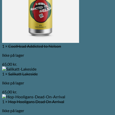
1 ×
CoolHead Addicted to Nelson
Ikke på lager
65,00
kr.
1 ×
Salikatt Lakeside
Ikke på lager
65,00
kr.
1 ×
Hop Hooligans Dead On Arrival
Ikke på lager