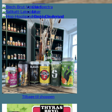
Spiritus
Cider
Likør
Most og Sodavand
Chips
Diverse
Gaveæsker og indpakning
Glas
Ølsmagning
Om ØL2GO
Kontakt
Kurv /
0,00
kr.
Ingen varer i kurven.
Tilbage til shoppen
Kasse
+