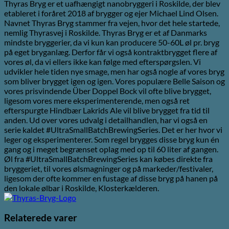
Thyras Bryg er et uafhængigt nanobryggeri i Roskilde, der blev
etableret i foråret 2018 af brygger og ejer Michael Lind Olsen.
Navnet Thyras Bryg stammer fra vejen, hvor det hele startede,
nemlig Thyrasvej i Roskilde. Thyras Bryg er et af Danmarks
mindste bryggerier, da vi kun kan producere 50-60L øl pr. bryg
på eget bryganlæg. Derfor får vi også kontraktbrygget flere af
vores øl, da vi ellers ikke kan følge med efterspørgslen. Vi
udvikler hele tiden nye smage, men har også nogle af vores bryg
som bliver brygget igen og igen. Vores populære Belle Saison og
vores prisvindende Über Doppel Bock vil ofte blive brygget,
ligesom vores mere eksperimenterende, men også ret
efterspurgte Hindbær Lakrids Ale vil blive brygget fra tid til
anden. Ud over vores udvalg i detailhandlen, har vi også en
serie kaldet #UltraSmallBatchBrewingSeries. Det er her hvor vi
leger og eksperimenterer. Som regel brygges disse bryg kun én
gang og i meget begrænset oplag med op til 60 liter af gangen.
Øl fra #UltraSmallBatchBrewingSeries kan købes direkte fra
bryggeriet, til vores ølsmagninger og på markeder/festivaler,
ligesom der ofte kommer en fustage af disse bryg på hanen på
den lokale ølbar i Roskilde, Klosterkælderen.
Relaterede varer