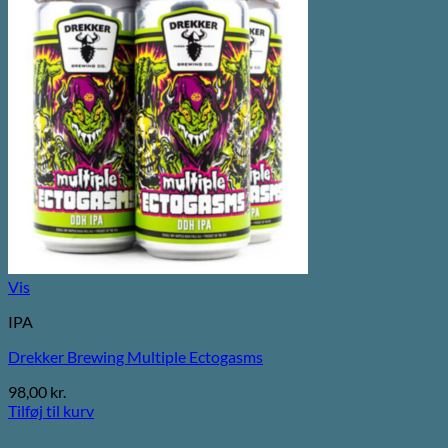
Vis
IPA
Drekker Brewing Multiple Ectogasms
98,00
kr.
Tilføj til kurv