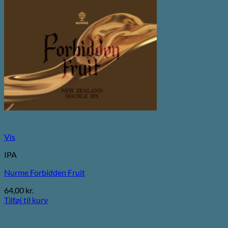
Vis
IPA
Nurme Forbidden Fruit
64,00
kr.
Tilføj til kurv