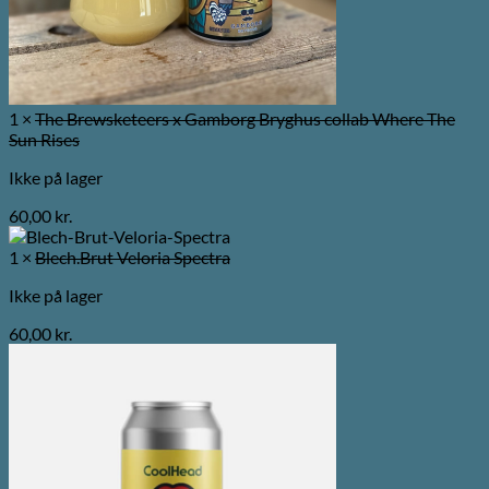
1 ×
The Brewsketeers x Gamborg Bryghus collab Where The
Sun Rises
Ikke på lager
60,00
kr.
1 ×
Blech.Brut Veloria Spectra
Ikke på lager
60,00
kr.