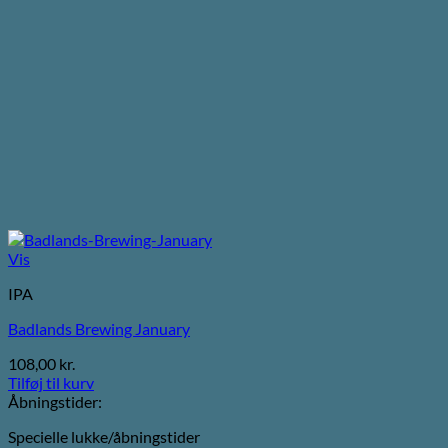
Vis
IPA
Badlands Brewing January
108,00
kr.
Tilføj til kurv
Åbningstider:
Specielle lukke/åbningstider