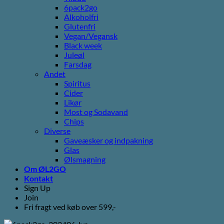
6pack2go
Alkoholfri
Glutenfri
Vegan/Vegansk
Black week
Juleøl
Farsdag
Andet
Spiritus
Cider
Likør
Most og Sodavand
Chips
Diverse
Gaveæsker og indpakning
Glas
Ølsmagning
Om ØL2GO
Kontakt
Sign Up
Join
Fri fragt ved køb over 599,-