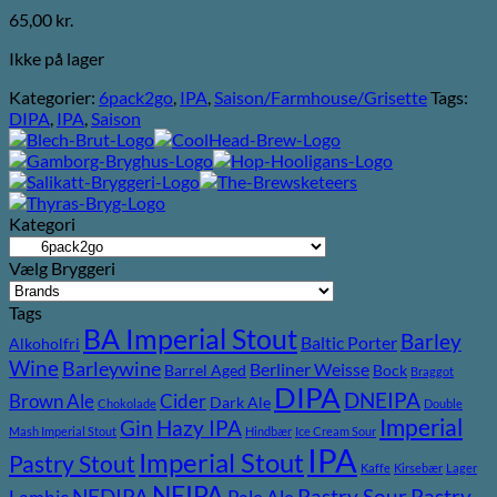
65,00
kr.
Ikke på lager
Kategorier:
6pack2go
,
IPA
,
Saison/Farmhouse/Grisette
Tags:
DIPA
,
IPA
,
Saison
Kategori
Vælg Bryggeri
Tags
BA Imperial Stout
Barley
Baltic Porter
Alkoholfri
Wine
Barleywine
Berliner Weisse
Barrel Aged
Bock
Braggot
DIPA
DNEIPA
Brown Ale
Cider
Dark Ale
Chokolade
Double
Imperial
Gin
Hazy IPA
Mash Imperial Stout
Hindbær
Ice Cream Sour
IPA
Imperial Stout
Pastry Stout
Kaffe
Kirsebær
Lager
NEIPA
Pastry
NEDIPA
Pastry Sour