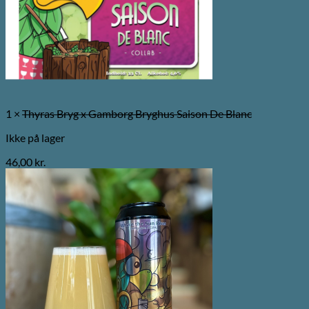
1 ×
Thyras Bryg x Gamborg Bryghus Saison De Blanc
Ikke på lager
46,00
kr.