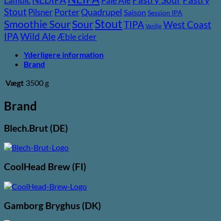
Lambic
Pale Ale
Stout
Pilsner
Porter
Quadrupel
Saison
Session IPA
Stout
Sour
Smoothie Sour
TIPA
West Coast
Vanilje
Wild Ale
IPA
Æble cider
Yderligere information
Brand
Vægt
3500 g
Brand
Blech.Brut (DE)
CoolHead Brew (FI)
Gamborg Bryghus (DK)