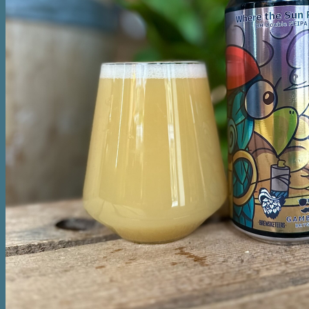
Forside
Shop
Kategorier
Lager/Pilsner/Pale Ale/Blonde/Gylden
Weissbier/Wit
Saison/Farmhouse/Grisette
IPA
Syrligt/Vildtgæret/Sour/Berliner Weisse
Mjød/Melomel/Braggot
Red Ale/Amber Ale/Brown Ale/Bock/Dubbel
Strong Ale/Dark Ale/Triple/Barley Wine
Porter/Stouts/Quadrupel
Røgøl
Øl
Tilbud
6pack2go
Alkoholfri
Glutenfri
Vegan/Vegansk
Black week
Juleøl
Farsdag
Andet