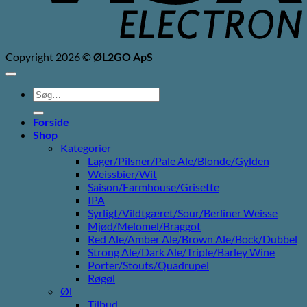
Copyright 2026 ©
ØL2GO ApS
Søg
efter:
Forside
Shop
Kategorier
Lager/Pilsner/Pale Ale/Blonde/Gylden
Weissbier/Wit
Saison/Farmhouse/Grisette
IPA
Syrligt/Vildtgæret/Sour/Berliner Weisse
Mjød/Melomel/Braggot
Red Ale/Amber Ale/Brown Ale/Bock/Dubbel
Strong Ale/Dark Ale/Triple/Barley Wine
Porter/Stouts/Quadrupel
Røgøl
Øl
Tilbud