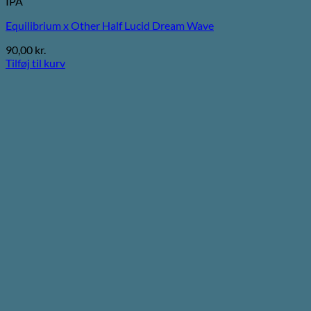
IPA
Equilibrium x Other Half Lucid Dream Wave
90,00
kr.
Tilføj til kurv