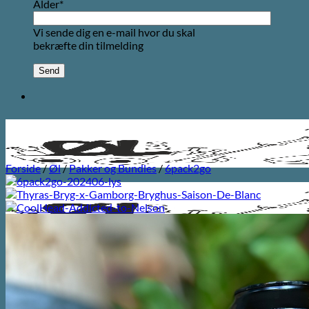
Alder*
Vi sende dig en e-mail hvor du skal
bekræfte din tilmelding
Forside
/
Øl
/
Pakker og Bundles
/
6pack2go
Søg
efter: