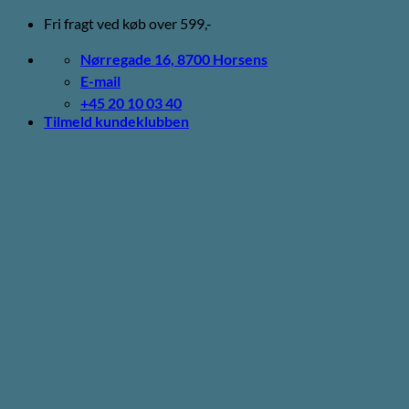
Fortsæt
Fri fragt ved køb over 599,-
til
indhold
Nørregade 16, 8700 Horsens
E-mail
+45 20 10 03 40
Tilmeld kundeklubben