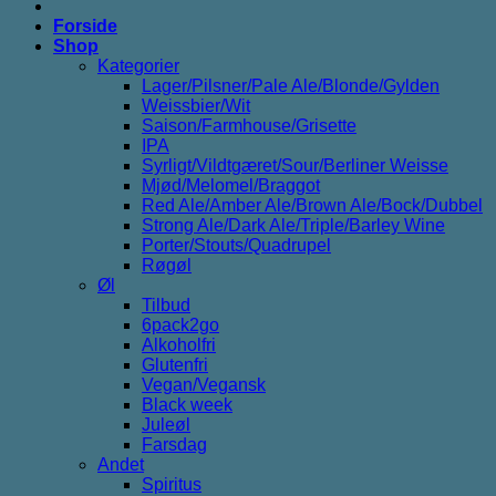
Forside
Shop
Kategorier
Lager/Pilsner/Pale Ale/Blonde/Gylden
Weissbier/Wit
Saison/Farmhouse/Grisette
IPA
Syrligt/Vildtgæret/Sour/Berliner Weisse
Mjød/Melomel/Braggot
Red Ale/Amber Ale/Brown Ale/Bock/Dubbel
Strong Ale/Dark Ale/Triple/Barley Wine
Porter/Stouts/Quadrupel
Røgøl
Øl
Tilbud
6pack2go
Alkoholfri
Glutenfri
Vegan/Vegansk
Black week
Juleøl
Farsdag
Andet
Spiritus