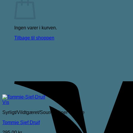
Ingen varer i kurven.
Tilbage til shoppen
Vis
Syrligt/Vildtgæret/Sour/Berliner Weisse
Tommie Sjef Druif
295,00
kr.