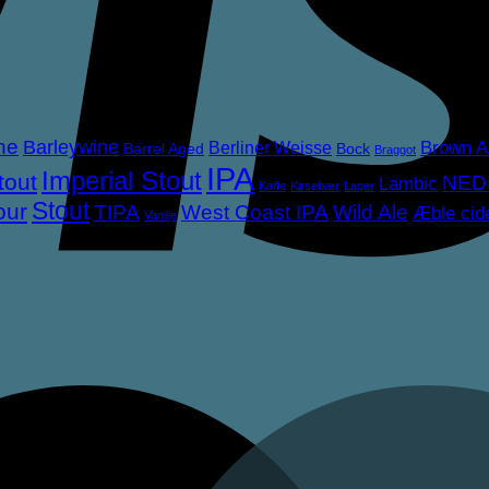
ne
Barleywine
Brown A
Berliner Weisse
Barrel Aged
Bock
Braggot
IPA
Imperial Stout
tout
NED
Lambic
Kaffe
Kirsebær
Lager
Stout
our
TIPA
West Coast IPA
Wild Ale
Æble cid
Vanilje