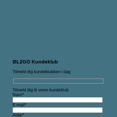
ØL2GO Kundeklub
Tilmeld dig kundeklubben i dag
Tilmeld dig til vores kundeklub
Navn*
E-mail*
Alder*