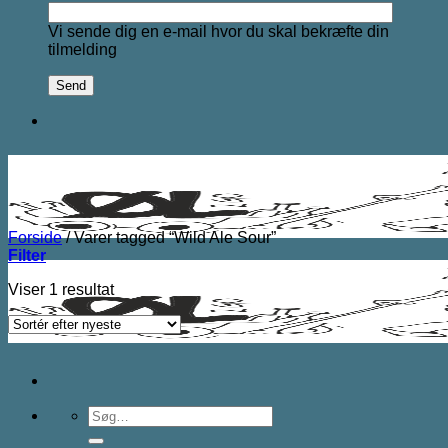
Vi sende dig en e-mail hvor du skal bekræfte din
tilmelding
Forside
/
Varer tagged “Wild Ale Sour”
Filter
Viser 1 resultat
Søg
efter: