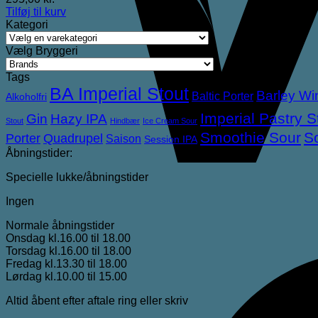
Tilføj til kurv
Kategori
Vælg Bryggeri
Tags
BA Imperial Stout
Barley Wi
Baltic Porter
Alkoholfri
Imperial Pastry S
Gin
Hazy IPA
Stout
Hindbær
Ice Cream Sour
Smoothie Sour
S
Porter
Quadrupel
Saison
Session IPA
Åbningstider:
Specielle lukke/åbningstider
Ingen
Normale åbningstider
Onsdag kl.16.00 til 18.00
Torsdag kl.16.00 til 18.00
Fredag kl.13.30 til 18.00
Lørdag kl.10.00 til 15.00
Altid åbent efter aftale ring eller skriv