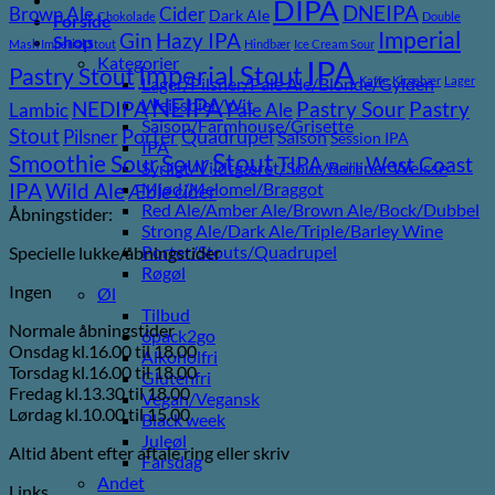
DIPA
DNEIPA
Brown Ale
Cider
Dark Ale
Chokolade
Double
Forside
Imperial
Gin
Hazy IPA
Shop
Mash Imperial Stout
Hindbær
Ice Cream Sour
Kategorier
IPA
Imperial Stout
Pastry Stout
Lager/Pilsner/Pale Ale/Blonde/Gylden
Kaffe
Kirsebær
Lager
NEIPA
Weissbier/Wit
Pastry
NEDIPA
Pastry Sour
Lambic
Pale Ale
Saison/Farmhouse/Grisette
Stout
Pilsner
Porter
Quadrupel
Saison
Session IPA
IPA
Stout
Sour
Smoothie Sour
TIPA
West Coast
Syrligt/Vildtgæret/Sour/Berliner Weisse
Vanilje
Wild Ale
Mjød/Melomel/Braggot
IPA
Æble cider
Red Ale/Amber Ale/Brown Ale/Bock/Dubbel
Åbningstider:
Strong Ale/Dark Ale/Triple/Barley Wine
Porter/Stouts/Quadrupel
Specielle lukke/åbningstider
Røgøl
Ingen
Øl
Tilbud
Normale åbningstider
6pack2go
Onsdag kl.16.00 til 18.00
Alkoholfri
Torsdag kl.16.00 til 18.00
Glutenfri
Fredag kl.13.30 til 18.00
Vegan/Vegansk
Lørdag kl.10.00 til 15.00
Black week
Juleøl
Altid åbent efter aftale ring eller skriv
Farsdag
Andet
Links