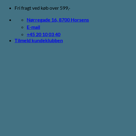
Fortsæt
Fri fragt ved køb over 599,-
til
indhold
Nørregade 16, 8700 Horsens
E-mail
+45 20 10 03 40
Tilmeld kundeklubben