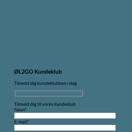
ØL2GO Kundeklub
Tilmeld dig kundeklubben i dag
Tilmeld dig til vores kundeklub
Navn*
E-mail*