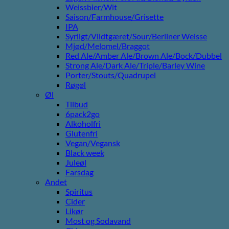
Weissbier/Wit
Saison/Farmhouse/Grisette
IPA
Syrligt/Vildtgæret/Sour/Berliner Weisse
Mjød/Melomel/Braggot
Red Ale/Amber Ale/Brown Ale/Bock/Dubbel
Strong Ale/Dark Ale/Triple/Barley Wine
Porter/Stouts/Quadrupel
Røgøl
Øl
Tilbud
6pack2go
Alkoholfri
Glutenfri
Vegan/Vegansk
Black week
Juleøl
Farsdag
Andet
Spiritus
Cider
Likør
Most og Sodavand