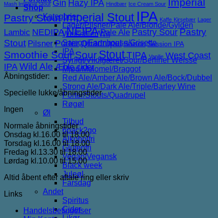
Imperial
Gin
Hazy IPA
Mash Imperial Stout
Hindbær
Ice Cream Sour
Shop
IPA
Imperial Stout
Pastry Stout
Kategorier
Kaffe
Kirsebær
Lager
Lager/Pilsner/Pale Ale/Blonde/Gylden
NEIPA
NEDIPA
Pastry Sour
Pastry
Lambic
Pale Ale
Weissbier/Wit
Stout
Porter
Saison/Farmhouse/Grisette
Quadrupel
Pilsner
Saison
Session IPA
IPA
Stout
Smoothie Sour
Sour
TIPA
West Coast
Vanilje
Syrligt/Vildtgæret/Sour/Berliner Weisse
IPA
Wild Ale
Æble cider
Mjød/Melomel/Braggot
Åbningstider:
Red Ale/Amber Ale/Brown Ale/Bock/Dubbel
Strong Ale/Dark Ale/Triple/Barley Wine
Specielle lukke/åbningstider
Porter/Stouts/Quadrupel
Røgøl
Ingen
Øl
Tilbud
Normale åbningstider
6pack2go
Onsdag kl.16.00 til 18.00
Alkoholfri
Torsdag kl.16.00 til 18.00
Glutenfri
Fredag kl.13.30 til 18.00
Vegan/Vegansk
Lørdag kl.10.00 til 15.00
Black week
Juleøl
Altid åbent efter aftale ring eller skriv
Farsdag
Andet
Links
Spiritus
Cider
Handelsbetingelser
Likør