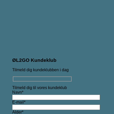
ØL2GO Kundeklub
Tilmeld dig kundeklubben i dag
Tilmeld dig til vores kundeklub
Navn*
E-mail*
Alder*