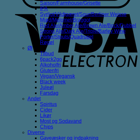
Saison/Farmhouse/Grisette
IPA
V
Syrligt/Vildtgæret/Sour/Berliner Weisse
E
Mjød/Melomel/Braggot
Red Ale/Amber Ale/Brown Ale/Bock/Dubbel
Strong Ale/Dark Ale/Triple/Barley Wine
Porter/Stouts/Quadrupel
Røgøl
Øl
Tilbud
6pack2go
Alkoholfri
Glutenfri
Vegan/Vegansk
Black week
Juleøl
Farsdag
Andet
Spiritus
Cider
Likør
Most og Sodavand
Chips
Diverse
Gaveæsker og indpakning